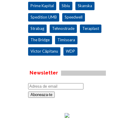
Prime Kapital
Sibiu
Skanska
Spedition UMB
Speedwell
Strabag
Tehnostrade
Teraplast
The Bridge
Timisoara
Victor Căpitanu
WDP
Newsletter