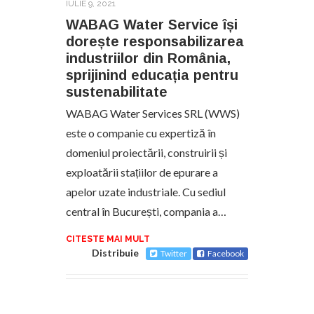
IULIE 9, 2021
WABAG Water Service își
dorește responsabilizarea
industriilor din România,
sprijinind educația pentru
sustenabilitate
WABAG Water Services SRL (WWS)
este o companie cu expertiză în
domeniul proiectării, construirii și
exploatării stațiilor de epurare a
apelor uzate industriale. Cu sediul
central în București, compania a…
CITESTE MAI MULT
Distribuie
Twitter
Facebook