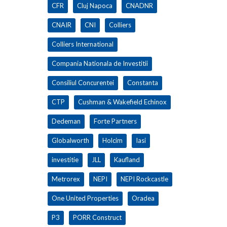
CFR
Cluj Napoca
CNADNR
CNAIR
CNI
Colliers
Colliers International
Compania Nationala de Investitii
Consiliul Concurentei
Constanta
CTP
Cushman & Wakefield Echinox
Dedeman
Forte Partners
Globalworth
Holcim
Iasi
investitie
JLL
Kaufland
Metrorex
NEPI
NEPI Rockcastle
One United Properties
Oradea
P3
PORR Construct