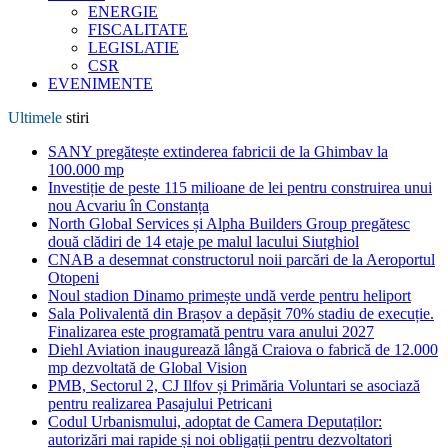
ENERGIE
FISCALITATE
LEGISLATIE
CSR
EVENIMENTE
Ultimele
stiri
SANY pregătește extinderea fabricii de la Ghimbav la
100.000 mp
Investiție de peste 115 milioane de lei pentru construirea unui
nou Acvariu în Constanța
North Global Services și Alpha Builders Group pregătesc
două clădiri de 14 etaje pe malul lacului Siutghiol
CNAB a desemnat constructorul noii parcări de la Aeroportul
Otopeni
Noul stadion Dinamo primește undă verde pentru heliport
Sala Polivalentă din Brașov a depășit 70% stadiu de execuție.
Finalizarea este programată pentru vara anului 2027
Diehl Aviation inaugurează lângă Craiova o fabrică de 12.000
mp dezvoltată de Global Vision
PMB, Sectorul 2, CJ Ilfov și Primăria Voluntari se asociază
pentru realizarea Pasajului Petricani
Codul Urbanismului, adoptat de Camera Deputaților:
autorizări mai rapide și noi obligații pentru dezvoltatori