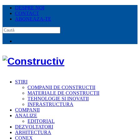
DESPRE NOI
CONTACT
ABONEAZA-TE
STIRI
COMPANII DE CONSTRUCTII
MATERIALE DE CONSTRUCTII
TEHNOLOGIE SI INOVATII
INFRASTRUCTURA
COMPANII
ANALIZE
EDITORIAL
DEZVOLTATORI
ARHITECTURA
CONEX