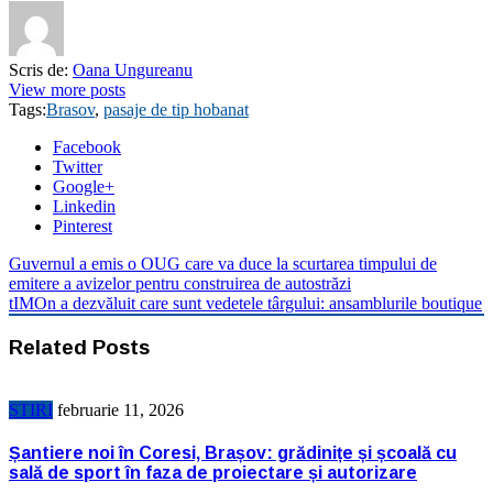
Scris de:
Oana Ungureanu
View more posts
Tags:
Brasov
,
pasaje de tip hobanat
Facebook
Twitter
Google+
Linkedin
Pinterest
Guvernul a emis o OUG care va duce la scurtarea timpului de
emitere a avizelor pentru construirea de autostrăzi
tIMOn a dezvăluit care sunt vedetele târgului: ansamblurile boutique
Related Posts
STIRI
februarie 11, 2026
Șantiere noi în Coresi, Brașov: grădinițe și școală cu
sală de sport în faza de proiectare și autorizare