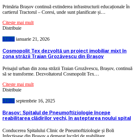
Primăria Brașov continuă extinderea infrastructurii educaționale în
cartierul Tractorul – Coresi, unde sunt planificate și…
Citeste mai mult
Distribuie
STIRI
ianuarie 21, 2026
Cosmopolit Tex dezvoltă un proiect imobiliar mixt în
zona străzii Traian Grozăvescu din Brașov
Peisajul urban din zona străzii Traian Grozăvescu, Brașov, continuă
să se transforme. Dezvoltatorul Cosmopolit Tex…
Citeste mai mult
Distribuie
STIRI
septembrie 16, 2025
Brașov: Spitalul de Pneumoftiziologie începe
reabilitarea clădirilor vechi, în așteptarea noului spital
Conducerea Spitalului Clinic de Pneumoftiziologie și Boli
Infecțioase din Brașov a demarat lucrări de reabilitare…