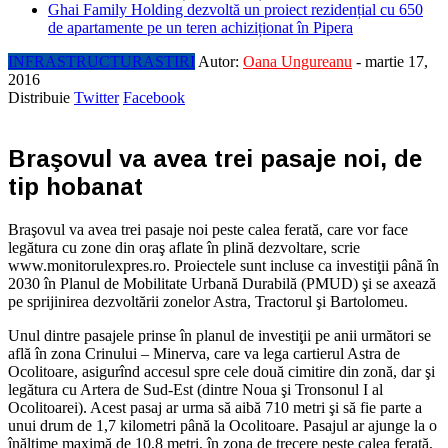
Ghai Family Holding dezvoltă un proiect rezidențial cu 650
de apartamente pe un teren achiziționat în Pipera
INFRASTRUCTURA
STIRI
Autor:
Oana Ungureanu
-
martie 17,
2016
Distribuie
Twitter
Facebook
Braşovul va avea trei pasaje noi, de
tip hobanat
Braşovul va avea trei pasaje noi peste calea ferată, care vor face
legătura cu zone din oraş aflate în plină dezvoltare, scrie
www.monitorulexpres.ro. Proiectele sunt incluse ca investiţii până în
2030 în Planul de Mobilitate Urbană Durabilă (PMUD) şi se axează
pe sprijinirea dezvoltării zonelor Astra, Tractorul şi Bartolomeu.
Unul dintre pasajele prinse în planul de investiţii pe anii următori se
află în zona Crinului – Minerva, care va lega cartierul Astra de
Ocolitoare, asigurînd accesul spre cele două cimitire din zonă, dar şi
legătura cu Artera de Sud-Est (dintre Noua şi Tronsonul I al
Ocolitoarei). Acest pasaj ar urma să aibă 710 metri şi să fie parte a
unui drum de 1,7 kilometri până la Ocolitoare. Pasajul ar ajunge la o
înălţime maximă de 10,8 metri, în zona de trecere peste calea ferată,