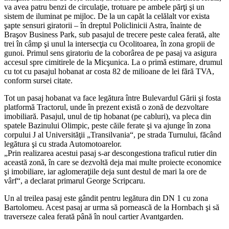
va avea patru benzi de circulaţie, trotuare pe ambele părţi şi un
sistem de iluminat pe mijloc. De la un capăt la celălalt vor exista
şapte sensuri giratorii – în dreptul Policlinicii Astra, înainte de
Braşov Business Park, sub pasajul de trecere peste calea ferată, alte
trei în câmp şi unul la intersecţia cu Ocolitoarea, în zona gropii de
gunoi. Primul sens giratoriu de la coborârea de pe pasaj va asigura
accesul spre cimitirele de la Micşunica. La o primă estimare, drumul
cu tot cu pasajul hobanat ar costa 82 de milioane de lei fără TVA,
conform sursei citate.
Tot un pasaj hobanat va face legătura între Bulevardul Gării şi fosta
platformă Tractorul, unde în prezent există o zonă de dezvoltare
imobiliară. Pasajul, unul de tip hobanat (pe cabluri), va pleca din
spatele Bazinului Olimpic, peste căile ferate şi va ajunge în zona
corpului J al Universităţii „Transilvania“, pe strada Turnului, făcând
legătura şi cu strada Automotoarelor.
„Prin realizarea acestui pasaj s-ar descongestiona traficul rutier din
această zonă, în care se dezvoltă deja mai multe proiecte economice
şi imobiliare, iar aglomeraţiile deja sunt destul de mari la ore de
vârf“, a declarat primarul George Scripcaru.
Un al treilea pasaj este gândit pentru legătura din DN 1 cu zona
Bartolomeu. Acest pasaj ar urma să pornească de la Hornbach şi să
traverseze calea ferată până în noul cartier Avantgarden.