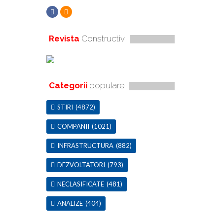
Revista
Constructiv
Categorii
populare
STIRI
(4872)
COMPANII
(1021)
INFRASTRUCTURA
(882)
DEZVOLTATORI
(793)
NECLASIFICATE
(481)
ANALIZE
(404)