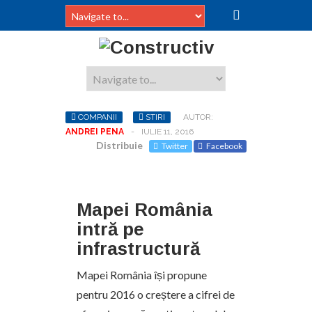
COMPANII
STIRI
AUTOR:
ANDREI PENA
-
IULIE 11, 2016
Distribuie
Twitter
Facebook
Mapei România
intră pe
infrastructură
Mapei România își propune
pentru 2016 o creștere a cifrei de