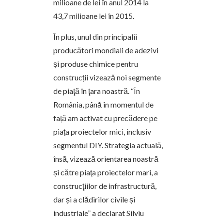
milioane de lei în anul 2014 la
43,7 milioane lei în 2015.
În plus, unul din principalii
producători mondiali de adezivi
și produse chimice pentru
construcții vizează noi segmente
de piaţă în ţara noastră. “În
România, până în momentul de
față am activat cu precădere pe
piața proiectelor mici, inclusiv
segmentul DIY. Strategia actuală,
însă, vizează orientarea noastră
și către piaţa proiectelor mari, a
construcţiilor de infrastructură,
dar și a clădirilor civile și
industriale” a declarat Silviu