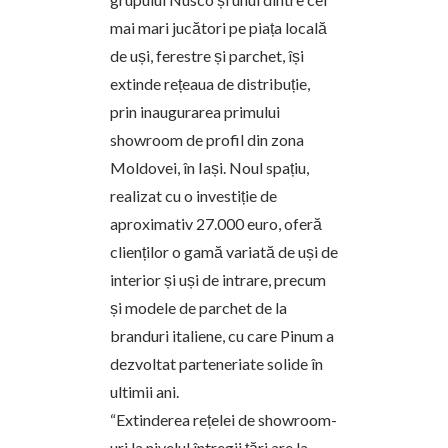
mai mari jucători pe piața locală
de uși, ferestre și parchet, își
extinde rețeaua de distribuție,
prin inaugurarea primului
showroom de profil din zona
Moldovei, în Iași. Noul spațiu,
realizat cu o investiție de
aproximativ 27.000 euro, oferă
clienților o gamă variată de uși de
interior și uși de intrare, precum
și modele de parchet de la
branduri italiene, cu care Pinum a
dezvoltat parteneriate solide în
ultimii ani.
“Extinderea rețelei de showroom-
uri la nivelul întregii țări are la