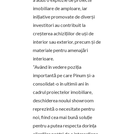
imobiliare de amploare, iar
inițiative promovate de diverși
investitori au contribuit la
creșterea achizițiilor de uși de
interior sau exterior, precum și de
materiale pentru amenajări
interioare.
“Având în vedere poziția
importantă pe care Pinum și-a
consolidat-o în ultimii ani în
cadrul proiectelor imobiliare,
deschiderea noului showroom
reprezintă o necesitate pentru
noi, fiind cea mai bună soluție
pentru a putea respecta dorința
clienților noștri de a interacționa