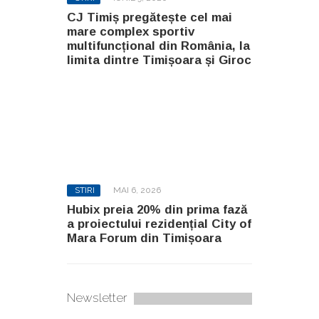
CJ Timiș pregătește cel mai
mare complex sportiv
multifuncțional din România, la
limita dintre Timișoara și Giroc
STIRI
MAI 6, 2026
Hubix preia 20% din prima fază
a proiectului rezidențial City of
Mara Forum din Timișoara
Newsletter