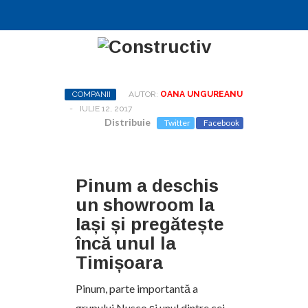
COMPANII
AUTOR:
OANA UNGUREANU
-
IULIE 12, 2017
Distribuie
Twitter
Facebook
Pinum a deschis
un showroom la
Iași și pregătește
încă unul la
Timișoara
Pinum, parte importantă a
grupului Nusco și unul dintre cei