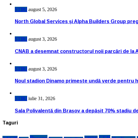
STIRI
august 5, 2026
North Global Services și Alpha Builders Group pregă
STIRI
august 3, 2026
CNAB a desemnat constructorul noii parcări de la 
STIRI
august 3, 2026
Noul stadion Dinamo primește undă verde pentru h
STIRI
iulie 31, 2026
Sala Polivalentă din Brașov a depășit 70% stadiu d
Taguri