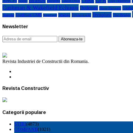
Brasov
CFR
CBRE
ANCPI
Cluj Napoca
Bogart
Bucuresti
Catalin Drula
Cushman & Wakefield Echinox
Dedeman
Globa
Forte Partners
Teraplast
Spedition UMB
Strabag
Tehnostrade
The Bridge
Skanska
Speedwell
Newsletter
Revista Industriei de Constructii din Romania.
Revista Constructiv
Categorii populare
STIRI
(4873)
COMPANII
(1021)