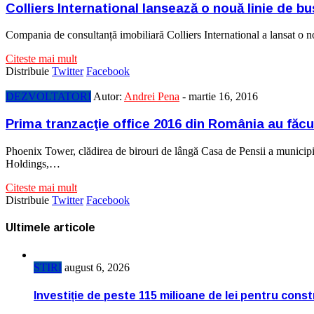
Colliers International lansează o nouă linie de bu
Compania de consultanță imobiliară Colliers International a lansat o no
Citeste mai mult
Distribuie
Twitter
Facebook
DEZVOLTATORI
Autor:
Andrei Pena
-
martie 16, 2016
Prima tranzacţie office 2016 din România au făcu
Phoenix Tower, clădirea de birouri de lângă Casa de Pensii a munici
Holdings,…
Citeste mai mult
Distribuie
Twitter
Facebook
Ultimele articole
STIRI
august 6, 2026
Investiție de peste 115 milioane de lei pentru cons