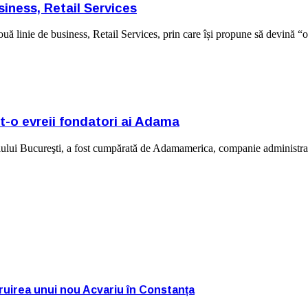
siness, Retail Services
uă linie de business, Retail Services, prin care își propune să devină “
t-o evreii fondatori ai Adama
piului Bucureşti, a fost cumpărată de Adamamerica, companie administ
truirea unui nou Acvariu în Constanța