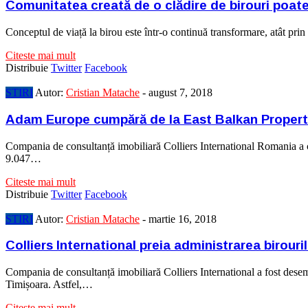
Comunitatea creată de o clădire de birouri poate
Conceptul de viață la birou este într-o continuă transformare, atât prin 
Citeste mai mult
Distribuie
Twitter
Facebook
STIRI
Autor:
Cristian Matache
-
august 7, 2018
Adam Europe cumpără de la East Balkan Properties
Compania de consultanță imobiliară Colliers International Romania a co
9.047…
Citeste mai mult
Distribuie
Twitter
Facebook
STIRI
Autor:
Cristian Matache
-
martie 16, 2018
Colliers International preia administrarea birou
Compania de consultanță imobiliară Colliers International a fost des
Timișoara. Astfel,…
Citeste mai mult