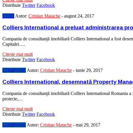
Distribuie
Twitter
Facebook
STIRI
Autor:
Cristian Matache
-
august 24, 2017
Colliers International a preluat administrarea pr
Compania de consultanță imobiliară Colliers International a fost dese
Capitalei….
Citeste mai mult
Distribuie
Twitter
Facebook
COMPANII
Autor:
Cristian Matache
-
iunie 29, 2017
Colliers International, desemnată Property Man
Compania de consultanță imobiliară Colliers International Romania a
proiecte,…
Citeste mai mult
Distribuie
Twitter
Facebook
COMPANII
Autor:
Cristian Matache
-
mai 29, 2017