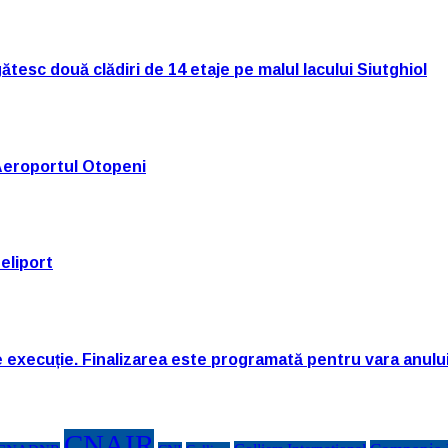
tesc două clădiri de 14 etaje pe malul lacului Siutghiol
Aeroportul Otopeni
eliport
e execuție. Finalizarea este programată pentru vara anulu
CNAIR