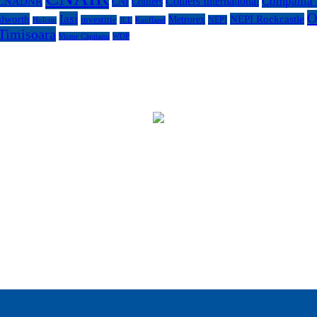
Compania N
Colliers International
CNADNR
CNI
Colliers
O
Iasi
lworth
NEPI Rockcastle
Metrorex
investitie
NEPI
Kaufland
Holcim
JLL
Timisoara
Victor Căpitanu
WDP