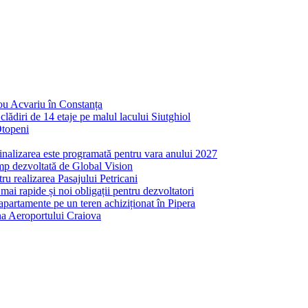
nou Acvariu în Constanța
ădiri de 14 etaje pe malul lacului Siutghiol
Otopeni
inalizarea este programată pentru vara anului 2027
mp dezvoltată de Global Vision
ru realizarea Pasajului Petricani
ai rapide și noi obligații pentru dezvoltatori
partamente pe un teren achiziționat în Pipera
ona Aeroportului Craiova