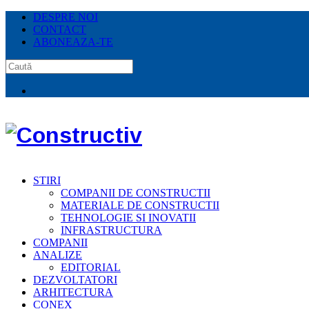
DESPRE NOI
CONTACT
ABONEAZA-TE
STIRI
COMPANII DE CONSTRUCTII
MATERIALE DE CONSTRUCTII
TEHNOLOGIE SI INOVATII
INFRASTRUCTURA
COMPANII
ANALIZE
EDITORIAL
DEZVOLTATORI
ARHITECTURA
CONEX