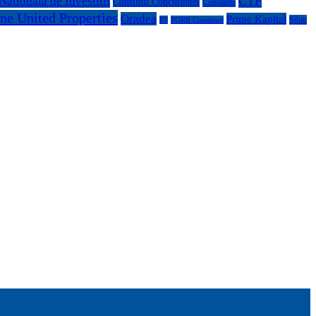
CTP
ationala de Investitii
Consiliul Concurentei
Constanta
ne United Properties
Oradea
Prime Kapital
Sibiu
P3
PORR Construct