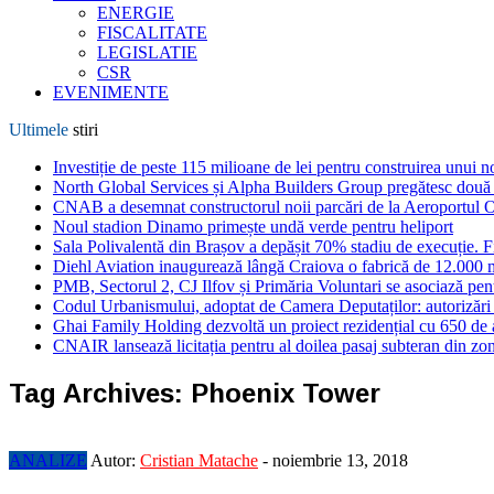
ENERGIE
FISCALITATE
LEGISLATIE
CSR
EVENIMENTE
Ultimele
stiri
Investiție de peste 115 milioane de lei pentru construirea unui 
North Global Services și Alpha Builders Group pregătesc două cl
CNAB a desemnat constructorul noii parcări de la Aeroportul 
Noul stadion Dinamo primește undă verde pentru heliport
Sala Polivalentă din Brașov a depășit 70% stadiu de execuție. F
Diehl Aviation inaugurează lângă Craiova o fabrică de 12.000 
PMB, Sectorul 2, CJ Ilfov și Primăria Voluntari se asociază pent
Codul Urbanismului, adoptat de Camera Deputaților: autorizări m
Ghai Family Holding dezvoltă un proiect rezidențial cu 650 de a
CNAIR lansează licitația pentru al doilea pasaj subteran din z
Tag Archives:
Phoenix Tower
ANALIZE
Autor:
Cristian Matache
-
noiembrie 13, 2018