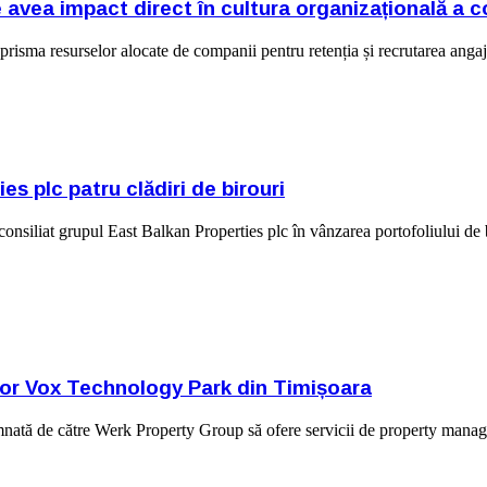
 avea impact direct în cultura organizațională a c
prisma resurselor alocate de companii pentru retenția și recrutarea angajaț
 plc patru clădiri de birouri
nsiliat grupul East Balkan Properties plc în vânzarea portofoliului de b
rilor Vox Technology Park din Timișoara
emnată de către Werk Property Group să ofere servicii de property mana