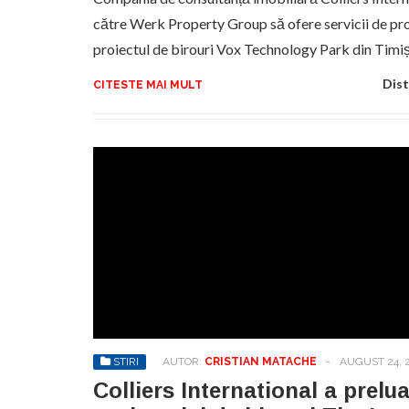
către Werk Property Group să ofere servicii de p
proiectul de birouri Vox Technology Park din Timiș
Dist
CITESTE MAI MULT
STIRI
AUTOR:
CRISTIAN MATACHE
-
AUGUST 24, 
Colliers International a prelu