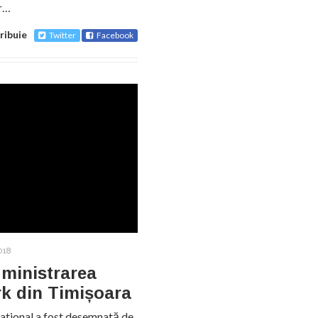
or…
ribuie
Twitter
Facebook
018
dministrarea
rk din Timișoara
national a fost desemnată de