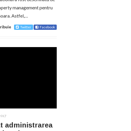
roperty management pentru
oara. Astfel,…
ribuie
Twitter
Facebook
2017
at administrarea