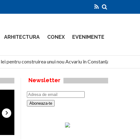
ARHITECTURA
CONEX
EVENIMENTE
i pentru construirea unui nou Acvariu în Constanța
North G
Newsletter