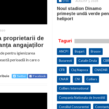
STIRI
AUGUST 3, 2026
STIRI
AUGUST 3, 2026
ul stadion Dinamo
Noul stadion Dinamo
imește undă verde pentru
primește undă verde pen
iport
heliport
2020
a proprietarii de
Taguri
ranța angajaților
ANCPI
Bogart
Brasov
pide pentru igienizarea
această perioadă în care o
Bucuresti
Catalin Drula
CBR
CFR
Cluj Napoca
CNADNR
ribuie
Twitter
Facebook
CNAIR
CNI
Colliers
Colliers International
Compania Nationala de Investitii
Consiliul Concurentei
Constant