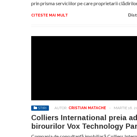
prin prisma serviciilor pe care proprietarii clădiril
Dist
CITESTE MAI MULT
STIRI
AUTOR:
CRISTIAN MATACHE
-
MARTIE 16, 2
Colliers International preia a
birourilor Vox Technology Pa
Compania de consultanță imobiliară Colliers Inter