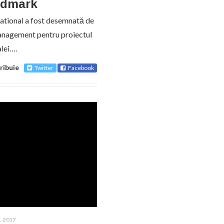
andmark
national a fost desemnată de
management pentru proiectul
lei….
ribuie
Twitter
Facebook
, 2017