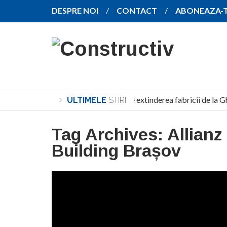
DESPRE NOI
CONTACT
ABONEAZA-
SANY pregătește extinderea fabricii de la Ghi
ULTIMELE
STIRI
Tag Archives:
Allianz
Building Brașov