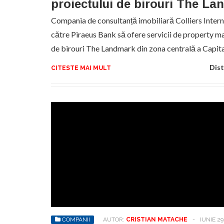
proiectului de birouri The L
Compania de consultanță imobiliară Colliers Inter
către Piraeus Bank să ofere servicii de property 
de birouri The Landmark din zona centrală a Capita
Dist
CITESTE MAI MULT
COMPANII
AUTOR:
CRISTIAN MATACHE
-
IUNIE 29