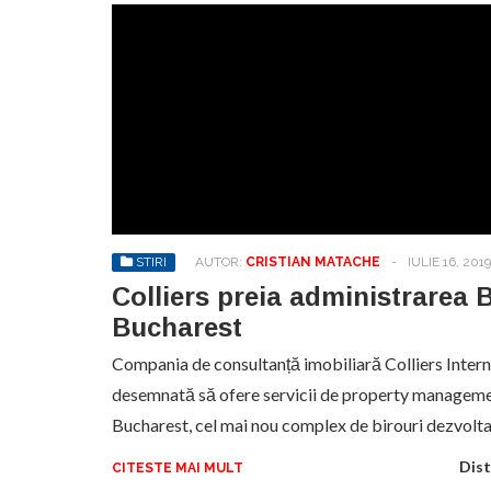
STIRI
AUTOR:
CRISTIAN MATACHE
-
IULIE 16, 2019
Colliers preia administrarea
Bucharest
Compania de consultanță imobiliară Colliers Intern
desemnată să ofere servicii de property managem
Bucharest, cel mai nou complex de birouri dezvolt
Dist
CITESTE MAI MULT