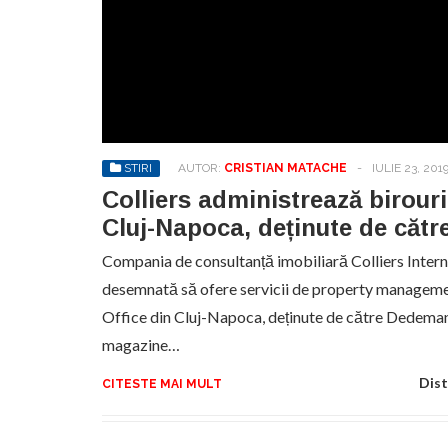
STIRI
AUTOR:
CRISTIAN MATACHE
-
IULIE 23, 201
Colliers administrează birouri
Cluj-Napoca, deținute de căt
Compania de consultanță imobiliară Colliers Intern
desemnată să ofere servicii de property manageme
Office din Cluj-Napoca, deținute de către Dedeman
magazine…
Dist
CITESTE MAI MULT