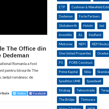
CTP
Cushman & Wakefield Ech
Dedeman
Forte Partners
Globalworth
Holcim
Iasi
investitie
JLL
Kaufland
9
Metrorex
NEPI
NEPI Rockca
le The Office din
One United Properties
Oradea
re Dedeman
P3
PORR Construct
ational Romania a fost
nt pentru birourile The
Prime Kapital
Sibiu
Skanska
, lanțul românesc de
Spedition UMB
Speedwell
Strabag
Tehnostrade
Terap
ribuie
Twitter
Facebook
The Bridge
Timisoara
Victor Căpitanu
WDP