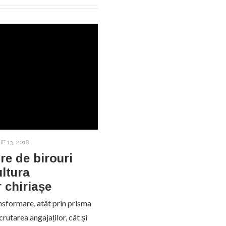
E 13, 2018
re de birouri
ultura
 chiriașe
ansformare, atât prin prisma
rutarea angajaților, cât și