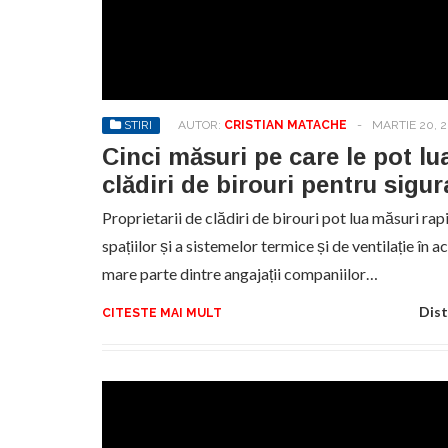
No
pr
hel
STIRI
AUTOR:
CRISTIAN MATACHE
-
MARTIE 20, 
Cinci măsuri pe care le pot lu
clădiri de birouri pentru sigu
Proprietarii de clădiri de birouri pot lua măsuri ra
spațiilor și a sistemelor termice și de ventilație în 
mare parte dintre angajații companiilor…
Dist
CITESTE MAI MULT