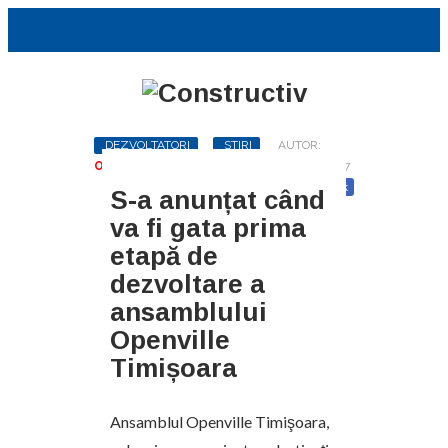
DEZVOLTATORI
STIRI
AUTOR:
OANA UNGUREANU
-
NOIEMBRIE 21, 2017
Distribuie
Twitter
Facebook
S-a anunțat când
va fi gata prima
etapă de
dezvoltare a
ansamblului
Openville
Timișoara
Ansamblul Openville Timişoara,