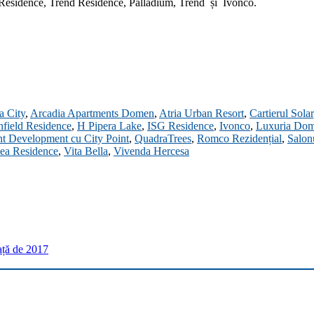
Residence, Trend Residence, Palladium, Trend și Ivonco.
 City
,
Arcadia Apartments Domen
,
Atria Urban Resort
,
Cartierul Solar
field Residence
,
H Pipera Lake
,
ISG Residence
,
Ivonco
,
Luxuria Dom
nt Development cu City Point
,
QuadraTrees
,
Romco Rezidențial
,
Salon
lea Residence
,
Vita Bella
,
Vivenda Hercesa
ață de 2017