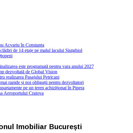
nou Acvariu în Constanța
ădiri de 14 etaje pe malul lacului Siutghiol
Otopeni
inalizarea este programată pentru vara anului 2027
mp dezvoltată de Global Vision
ru realizarea Pasajului Petricani
ai rapide și noi obligații pentru dezvoltatori
partamente pe un teren achiziționat în Pipera
ona Aeroportului Craiova
onul Imobiliar București