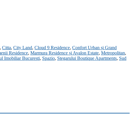
,
Citta
,
City Land
,
Cloud 9 Residence
,
Confort Urban și Grand
enii Residence
,
Marmura Residence și Avalon Estate
,
Metropolitan
,
ul Imobiliar Bucuresti
,
Spazio
,
Stegarului Boutique Apartments
,
Sud