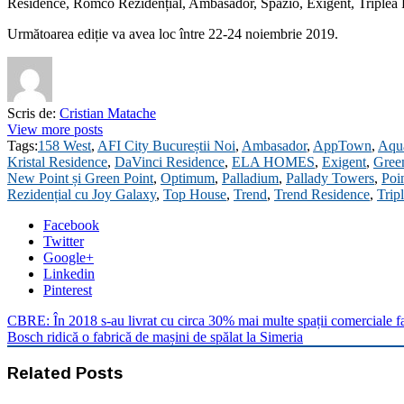
Residence, Romco Rezidențial, Ambasador, Spazio, Exigent, Triplea 
Următoarea ediție va avea loc între 22-24 noiembrie 2019.
Scris de:
Cristian Matache
View more posts
Tags:
158 West
,
AFI City Bucureștii Noi
,
Ambasador
,
AppTown
,
Aqua
Kristal Residence
,
DaVinci Residence
,
ELA HOMES
,
Exigent
,
Green
New Point și Green Point
,
Optimum
,
Palladium
,
Pallady Towers
,
Poi
Rezidențial cu Joy Galaxy
,
Top House
,
Trend
,
Trend Residence
,
Trip
Facebook
Twitter
Google+
Linkedin
Pinterest
CBRE: În 2018 s-au livrat cu circa 30% mai multe spații comerciale f
Bosch ridică o fabrică de mașini de spălat la Simeria
Related Posts