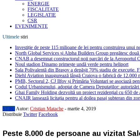
ENERGIE
FISCALITATE
LEGISLATIE
CSR
EVENIMENTE
Ultimele
stiri
Investiție de peste 115 milioane de lei pentru construirea unui 
North Global Services și Alpha Builders Group pregătesc două cl
CNAB a desemnat constructorul noii parcări de la Aeroportul 
Noul stadion Dinamo primește undă verde pentru heliport
Sala Polivalentă din Brașov a depășit 70% stadiu de execuție. F
Diehl Aviation inaugurează lângă Craiova o fabrică de 12.000 
PMB, Sectorul 2, CJ Ilfov și Primăria Voluntari se asociază pent
Codul Urbanismului, adoptat de Camera Deputaților: autorizări m
Ghai Family Holding dezvoltă un proiect rezidențial cu 650 de a
CNAIR lansează licitația pentru al doilea pasaj subteran din z
STIRI
Autor:
Cristian Matache
-
martie 4, 2019
Distribuie
Twitter
Facebook
Peste 8.000 de persoane au vizitat Sal