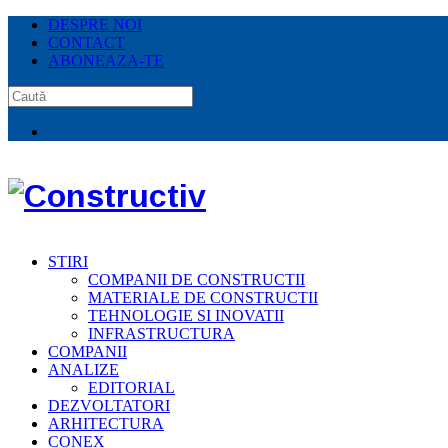
DESPRE NOI
CONTACT
ABONEAZA-TE
STIRI
COMPANII DE CONSTRUCTII
MATERIALE DE CONSTRUCTII
TEHNOLOGIE SI INOVATII
INFRASTRUCTURA
COMPANII
ANALIZE
EDITORIAL
DEZVOLTATORI
ARHITECTURA
CONEX