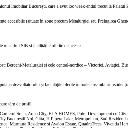
Salonul Imobiliar București, care a avut loc week-endul trecut la Palatul P
nte accesibile (situate în zone precum Metalurgiei sau Prelugirea Ghen
e în cadrul SIB și facilitățile oferite de acestea.
ost: Berceni-Metalurgiei și cele central-nordice – Victoriei, Aviației, 
putația dezvoltatorului și facilitățile oferite în noile ansambluri rezidenți
are târg de profil.
i, Cartierul Solar, Aqua City, ELA HOMES, Point Development cu City 
ty Bucureștii Noi, Citta, H Pipera Lake, Metropolitan, Sud Rezidenți
idence, Marmura Residence și Avalon Estate, QuadraTrees, Vivenda H