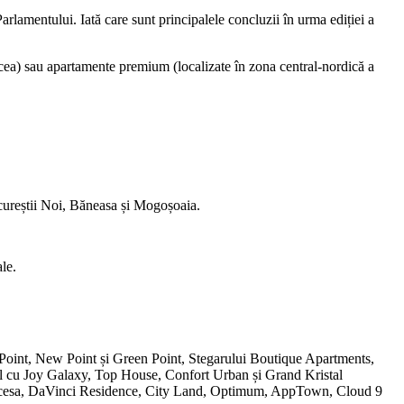
arlamentului. Iată care sunt principalele concluzii în urma ediției a
cea) sau apartamente premium (localizate în zona central-nordică a
Bucureștii Noi, Băneasa și Mogoșoaia.
ale.
Point, New Point și Green Point, Stegarului Boutique Apartments,
al cu Joy Galaxy, Top House, Confort Urban și Grand Kristal
ercesa, DaVinci Residence, City Land, Optimum, AppTown, Cloud 9