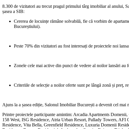
8.300 de vizitatori au trecut pragul primului târg imobiliar al anului, 
șasea a SIB:
Cererea de locuințe rămâne solvabilă, fie că vorbim de apartame
Bucureștiului).
Peste 70% din vizitatori au fost interesați de proiectele noi lansat
Zonele cele mai active din punct de vedere al noilor lansări au f
Criteriile de selecție a noilor oferte sunt pe lângă zonă și preț, re
Ajuns la a șasea ediție, Salonul Imobiliar București a devenit cel mai m
Printre proiectele participante amintim: Arcadia Apartments Domeni
158 West, ISG Residence, Atria Urban Resort, Pallady Towers, AFI Ci
Residence, Vita Bella, Greenfield Residence, Luxuria Domenii Res