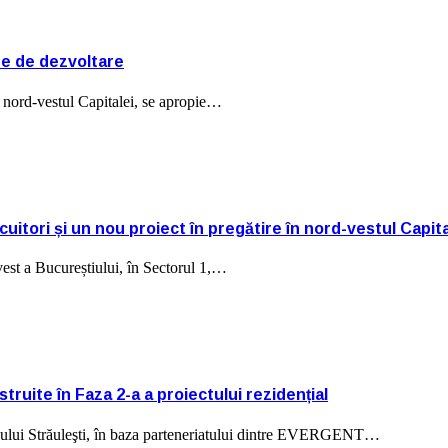
pe de dezvoltare
n nord-vestul Capitalei, se apropie…
uitori și un nou proiect în pregătire în nord-vestul Capita
est a Bucureștiului, în Sectorul 1,…
uite în Faza 2-a a proiectului rezidențial
acului Străuleşti, în baza parteneriatului dintre EVERGENT…