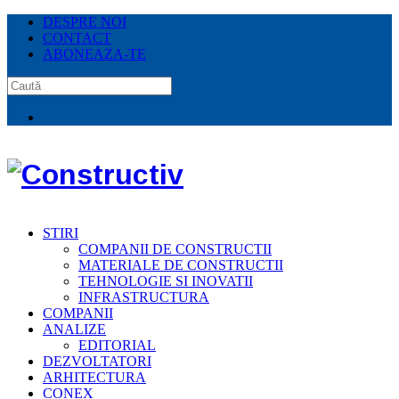
DESPRE NOI
CONTACT
ABONEAZA-TE
STIRI
COMPANII DE CONSTRUCTII
MATERIALE DE CONSTRUCTII
TEHNOLOGIE SI INOVATII
INFRASTRUCTURA
COMPANII
ANALIZE
EDITORIAL
DEZVOLTATORI
ARHITECTURA
CONEX