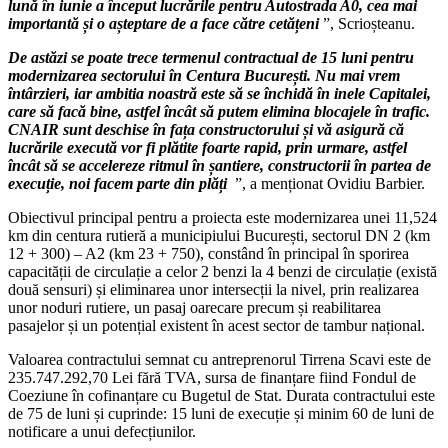
lună în iunie a început lucrările pentru Autostrada A0, cea mai
importantă și o așteptare de a face către cetățeni
”, Scrioșteanu.
De astăzi se poate trece termenul contractual de 15 luni pentru
modernizarea sectorului în Centura București. Nu mai vrem
întârzieri, iar ambitia noastră este să se închidă în inele Capitalei,
care să facă bine, astfel încât să putem elimina blocajele în trafic.
CNAIR sunt deschise în fața constructorului și vă asigură că
lucrările execută vor fi plătite foarte rapid, prin urmare, astfel
încât să se accelereze ritmul în șantiere, constructorii în partea de
execuție, noi facem parte din plăți
”, a menționat Ovidiu Barbier.
Obiectivul principal pentru a proiecta este modernizarea unei 11,524
km din centura rutieră a municipiului București, sectorul DN 2 (km
12 + 300) – A2 (km 23 + 750), constând în principal în sporirea
capacității de circulație a celor 2 benzi la 4 benzi de circulație (există
două sensuri) și eliminarea unor intersecții la nivel, prin realizarea
unor noduri rutiere, un pasaj oarecare precum și reabilitarea
pasajelor și un potențial existent în acest sector de tambur național.
Valoarea contractului semnat cu antreprenorul Tirrena Scavi este de
235.747.292,70 Lei fără TVA, sursa de finanțare fiind Fondul de
Coeziune în cofinanțare cu Bugetul de Stat. Durata contractului este
de 75 de luni și cuprinde: 15 luni de execuție și minim 60 de luni de
notificare a unui defecțiunilor.