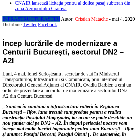
CNAIR lansează licitația pentru al doilea pasaj subteran din
zona Aeroportului Craiova
INFRASTRUCTURA
STIRI
Autor:
Cristian Matache
-
mai 4, 2020
Distribuie
Twitter
Facebook
Încep lucrările de modernizare a
Centurii București, sectorul DN2 –
A2!
Luni, 4 mai, Ionel Scrioșteanu , secretar de stat în Ministerul
Transporturilor, Infrastructurii și Comunicații, prin intermediul
Directorului General Adjunct al CNAIR, Ovidiu Barbier, a emi un
ordin de prezentare a lucrărilor de modernizare a sectorului DN2 –
A2 din Centura București.
„
Suntem în continuă o infrastructură rutieră în Regiunea
București – Ilfov, luna trecută sunt predate pentru a realiza
construcția Pașajului Mogoșoaiei, iar acum se poate deschide un
nou șantier aici pe DN2 – A2. În timpul perioadei noastre vom
începe mai multe lucrări importante pentru zona București – Ilfov
și anume: Pasajul Berceni, Pasajul Olteni
ț
. De asemenea, în