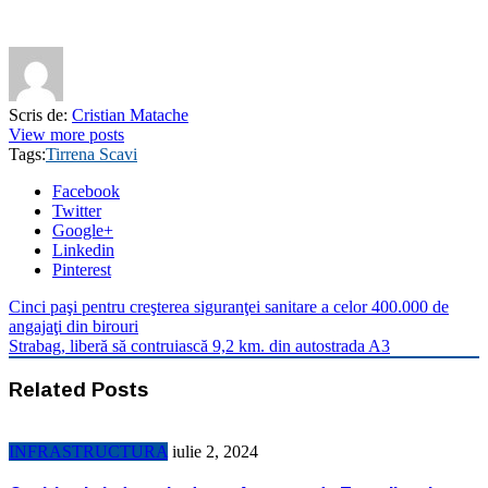
Scris de:
Cristian Matache
View more posts
Tags:
Tirrena Scavi
Facebook
Twitter
Google+
Linkedin
Pinterest
Cinci paşi pentru creşterea siguranţei sanitare a celor 400.000 de
angajaţi din birouri
Strabag, liberă să contruiască 9,2 km. din autostrada A3
Related Posts
INFRASTRUCTURA
iulie 2, 2024