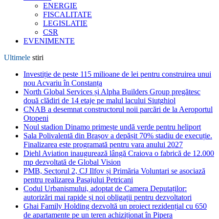
ENERGIE
FISCALITATE
LEGISLATIE
CSR
EVENIMENTE
Ultimele
stiri
Investiție de peste 115 milioane de lei pentru construirea unui
nou Acvariu în Constanța
North Global Services și Alpha Builders Group pregătesc
două clădiri de 14 etaje pe malul lacului Siutghiol
CNAB a desemnat constructorul noii parcări de la Aeroportul
Otopeni
Noul stadion Dinamo primește undă verde pentru heliport
Sala Polivalentă din Brașov a depășit 70% stadiu de execuție.
Finalizarea este programată pentru vara anului 2027
Diehl Aviation inaugurează lângă Craiova o fabrică de 12.000
mp dezvoltată de Global Vision
PMB, Sectorul 2, CJ Ilfov și Primăria Voluntari se asociază
pentru realizarea Pasajului Petricani
Codul Urbanismului, adoptat de Camera Deputaților:
autorizări mai rapide și noi obligații pentru dezvoltatori
Ghai Family Holding dezvoltă un proiect rezidențial cu 650
de apartamente pe un teren achiziționat în Pipera