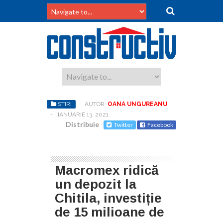
STIRI
AUTOR:
OANA UNGUREANU
-
IANUARIE 13, 2021
Distribuie
Twitter
Facebook
Macromex ridică
un depozit la
Chitila, investiție
de 15 milioane de