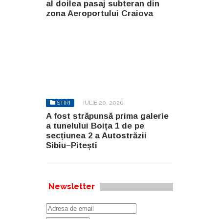
al doilea pasaj subteran din
zona Aeroportului Craiova
STIRI
IULIE 20, 2026
A fost străpunsă prima galerie
a tunelului Boița 1 de pe
secțiunea 2 a Autostrăzii
Sibiu–Pitești
Newsletter