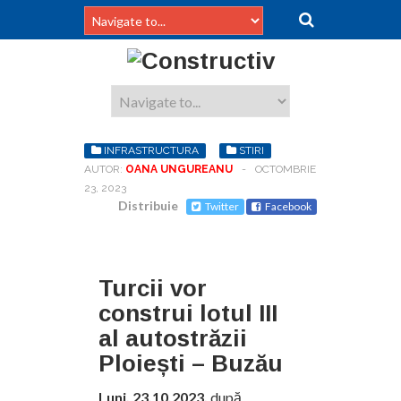
INFRASTRUCTURA
STIRI
AUTOR:
OANA UNGUREANU
-
OCTOMBRIE
23, 2023
Distribuie
Twitter
Facebook
Turcii vor
construi lotul III
al autostrăzii
Ploiești – Buzău
Luni, 23.10.2023,
după