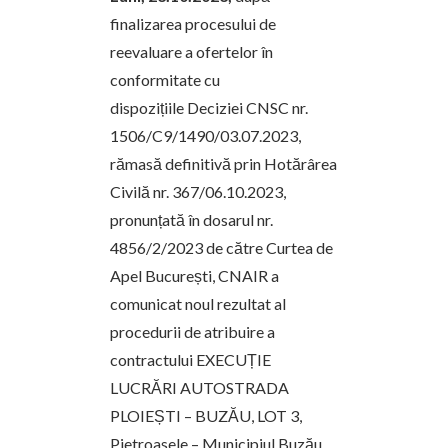
finalizarea procesului de
reevaluare a ofertelor în
conformitate cu
dispozițiile
Deciziei CNSC nr.
1506/C9/1490/03.07.2023,
rămasă definitivă prin Hotărârea
Civilă nr. 367/06.10.2023,
pronunțată în dosarul nr.
4856/2/2023 de către Curtea de
Apel București
, CNAIR a
comunicat noul rezultat al
procedurii de atribuire a
contractului
EXECUȚIE
LUCRĂRI AUTOSTRADA
PLOIEȘTI – BUZĂU, LOT 3,
Pietroasele – Municipiul Buzău,