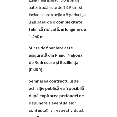
autostradă este de
13,9 km
, și
include construcția a
8 poduri
și a
unui
pasaj
de o complexitate
tehnică ridicată, în lungime de
1.260 m.
Sursa de finanțare este
asigurată din Planul Național
de Redresare și Reziliență
(PNRR).
Semnarea contractului de
achiziție publică va fi posibilă
după expirarea perioadei de
depunere a eventualelor
contestații si respectiv după