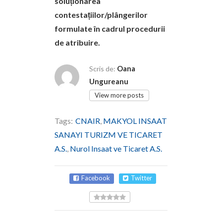
soluționarea
contestațiilor/plângerilor
formulate în cadrul procedurii
de atribuire.
Oana
Scris de:
Ungureanu
View more posts
Tags:
CNAIR
,
MAKYOL INSAAT
SANAYI TURIZM VE TICARET
A.S.
,
Nurol Insaat ve Ticaret A.S.
Facebook
Twitter