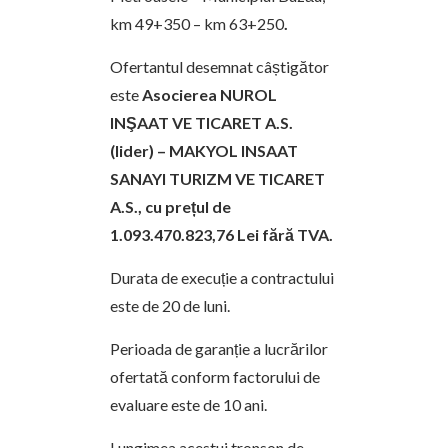
km 49+350 – km 63+250
.
Ofertantul desemnat câștigător
este
Asocierea NUROL
INŞAAT VE TICARET A.S.
(lider) – MAKYOL INSAAT
SANAYI TURIZM VE TICARET
A.S., cu prețul de
1.093.470.823,76 Lei fără TVA.
Durata de execuție a contractului
este de
20 de luni.
Perioada de garanție a lucrărilor
ofertată conform factorului de
evaluare este de 10 ani.
Lungimea acestui tronson de