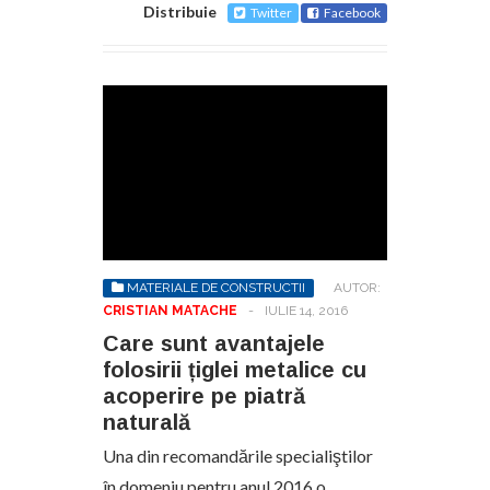
Distribuie
Twitter
Facebook
MATERIALE DE CONSTRUCTII
AUTOR:
CRISTIAN MATACHE
-
IULIE 14, 2016
Care sunt avantajele
folosirii țiglei metalice cu
acoperire pe piatră
naturală
Una din recomandările specialiştilor
în domeniu pentru anul 2016 o