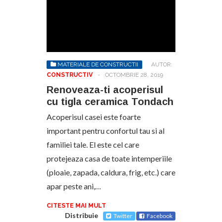
MATERIALE DE CONSTRUCTII
AUTOR:
CONSTRUCTIV
-
OCTOMBRIE 28, 2019
Renoveaza-ti acoperisul
cu tigla ceramica Tondach
Acoperisul casei este foarte
important pentru confortul tau si al
familiei tale. El este cel care
protejeaza casa de toate intemperiile
(ploaie, zapada, caldura, frig, etc.) care
apar peste ani,…
CITESTE MAI MULT
Distribuie
Twitter
Facebook