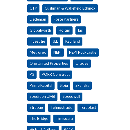
CTP
Cushman & Wakefield Echinox
Dedeman
Forte Partners
Globalworth
Holcim
Iasi
investitie
JLL
Kaufland
Metrorex
NEPI
NEPI Rockcastle
One United Properties
Oradea
P3
PORR Construct
Prime Kapital
Sibiu
Skanska
Spedition UMB
Speedwell
Strabag
Tehnostrade
Teraplast
The Bridge
Timisoara
Victor Căpitanu
WDP