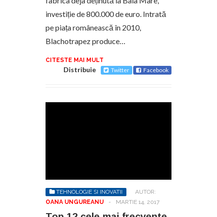
fabrica deja deținută la Baia Mare,
investiție de 800.000 de euro. Intrată
pe piața românească în 2010,
Blachotrapez produce…
CITESTE MAI MULT
Distribuie
Twitter
Facebook
TEHNOLOGIE SI INOVATII
AUTOR:
OANA UNGUREANU
-
MARTIE 14, 2017
Top 12 cele mai frecvente