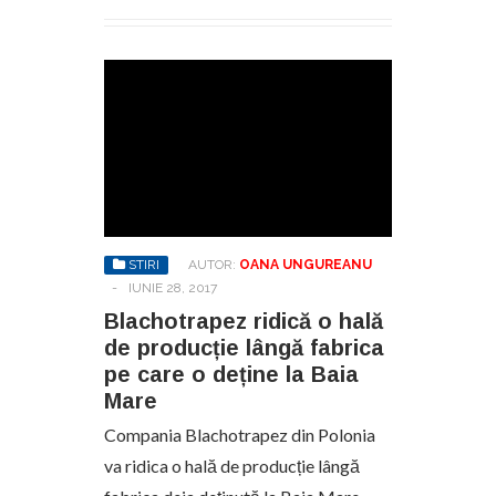
STIRI
AUTOR:
OANA UNGUREANU
-
IUNIE 28, 2017
Blachotrapez ridică o hală
de producție lângă fabrica
pe care o deține la Baia
Mare
Compania Blachotrapez din Polonia
va ridica o hală de producție lângă