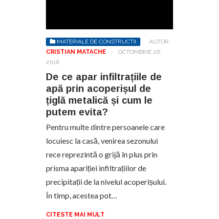
MATERIALE DE CONSTRUCTII
AUTOR:
CRISTIAN MATACHE
-
OCTOMBRIE 26,
2016
De ce apar infiltrațiile de
apă prin acoperișul de
țiglă metalică și cum le
putem evita?
Pentru multe dintre persoanele care
locuiesc la casă, venirea sezonului
rece reprezintă o grijă în plus prin
prisma apariției infiltrațiilor de
precipitații de la nivelul acoperișului.
În timp, acestea pot…
CITESTE MAI MULT