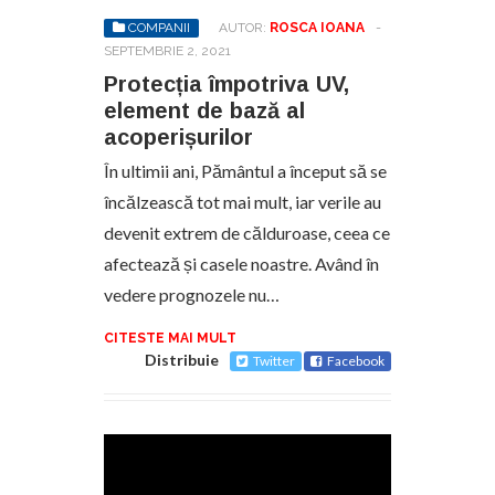
COMPANII
AUTOR:
ROSCA IOANA
-
SEPTEMBRIE 2, 2021
Protecția împotriva UV,
element de bază al
acoperișurilor
În ultimii ani, Pământul a început să se
încălzească tot mai mult, iar verile au
devenit extrem de călduroase, ceea ce
afectează și casele noastre. Având în
vedere prognozele nu…
CITESTE MAI MULT
Distribuie
Twitter
Facebook