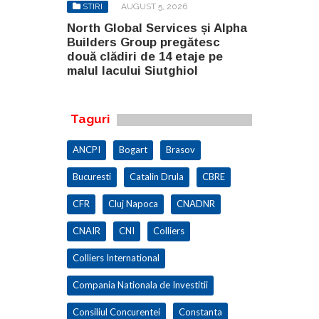
6
STIRI
AUGUST 5, 2026
STIRI
AU
115
North Global Services și Alpha
CNAB a de
ru
Builders Group pregătesc
constructor
u Acvariu în
două clădiri de 14 etaje pe
Aeroportul
malul lacului Siutghiol
Taguri
ANCPI
Bogart
Brasov
Bucuresti
Catalin Drula
CBRE
CFR
Cluj Napoca
CNADNR
CNAIR
CNI
Colliers
Colliers International
Compania Nationala de Investitii
Consiliul Concurentei
Constanta