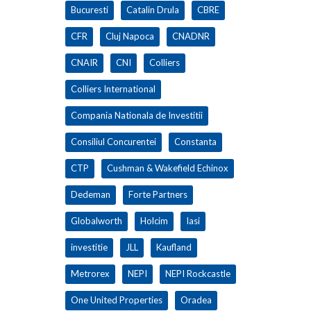
Bucuresti
Catalin Drula
CBRE
CFR
Cluj Napoca
CNADNR
CNAIR
CNI
Colliers
Colliers International
Compania Nationala de Investitii
Consiliul Concurentei
Constanta
CTP
Cushman & Wakefield Echinox
Dedeman
Forte Partners
Globalworth
Holcim
Iasi
investitie
JLL
Kaufland
Metrorex
NEPI
NEPI Rockcastle
One United Properties
Oradea