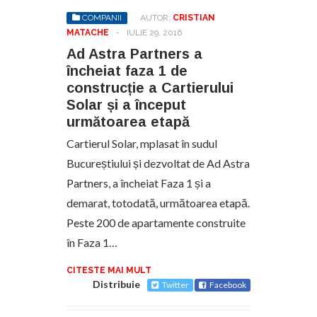
COMPANII
AUTOR:
CRISTIAN
MATACHE
-
IULIE 29, 2016
Ad Astra Partners a
încheiat faza 1 de
construcție a Cartierului
Solar și a început
următoarea etapă
Cartierul Solar, mplasat în sudul
Bucureștiului și dezvoltat de Ad Astra
Partners, a încheiat Faza 1 și a
demarat, totodată, următoarea etapă.
Peste 200 de apartamente construite
în Faza 1…
CITESTE MAI MULT
Distribuie
Twitter
Facebook