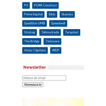
P3
PORR Construct
Prime Kapital
Sibiu
Skanska
Spedition UMB
Speedwell
Strabag
Tehnostrade
Teraplast
The Bridge
Timisoara
Victor Căpitanu
WDP
Newsletter