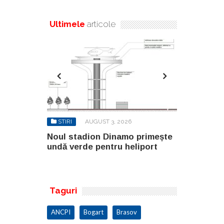
Ultimele
articole
6
STIRI
AUGUST 3, 2026
STIRI
AU
o primește
Noul stadion Dinamo primește
SANY pregă
eliport
undă verde pentru heliport
fabricii de
100.000 mp
Taguri
ANCPI
Bogart
Brasov