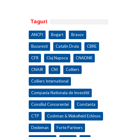
100.000 mp
Taguri
ANCPI
Bogart
Brasov
Bucuresti
Catalin Drula
CBRE
CFR
Cluj Napoca
CNADNR
CNAIR
CNI
Colliers
Colliers International
Compania Nationala de Investitii
Consiliul Concurentei
Constanta
CTP
Cushman & Wakefield Echinox
Dedeman
Forte Partners