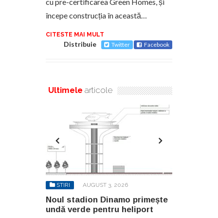
cu pre-certificarea Green Homes, și
începe construcția în această…
CITESTE MAI MULT
Distribuie
Twitter
Facebook
Ultimele
articole
6
STIRI
AUGUST 3, 2026
STIRI
AU
o primește
Noul stadion Dinamo primește
SANY pregă
eliport
undă verde pentru heliport
fabricii de