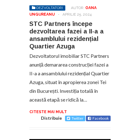
DEZVOLTATORI
AUTOR:
OANA
UNGUREANU
-
APRILIE 25, 2024
STC Partners începe
dezvoltarea fazei a II-a a
ansamblului rezidențial
Quartier Azuga
Dezvoltatorul imobiliar STC Partners
anunță demararea construcției fazei a
II-a a ansamblului rezidențial Quartier
Azuga, situat în apropierea zonei Tei
din București. Investiția totală în
această etapă se ridică la…
CITESTE MAI MULT
Distribuie
Twitter
Facebook