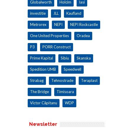
Globalworth
Holcim
Iasi
investitie
JLL
Kaufland
Metrorex
NEPI
NEPI Rockcastle
One United Properties
Oradea
P3
PORR Construct
Prime Kapital
Sibiu
Skanska
Spedition UMB
Speedwell
Strabag
Tehnostrade
Teraplast
The Bridge
Timisoara
Victor Căpitanu
WDP
Newsletter