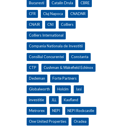
Bucuresti
Catalin Drula
CBRE
CFR
Cluj Napoca
CNADNR
CNAIR
CNI
Colliers
Colliers International
Compania Nationala de Investitii
Consiliul Concurentei
Constanta
CTP
Cushman & Wakefield Echinox
Dedeman
Forte Partners
Globalworth
Holcim
Iasi
investitie
JLL
Kaufland
Metrorex
NEPI
NEPI Rockcastle
One United Properties
Oradea