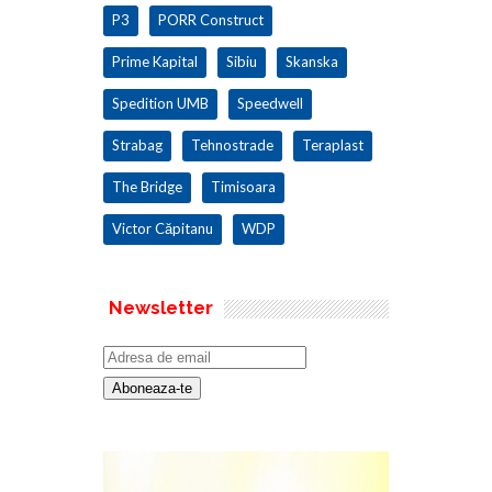
P3
PORR Construct
Prime Kapital
Sibiu
Skanska
Spedition UMB
Speedwell
Strabag
Tehnostrade
Teraplast
The Bridge
Timisoara
Victor Căpitanu
WDP
Newsletter