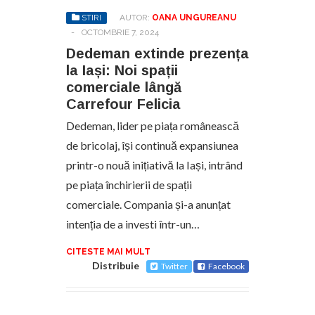
STIRI
AUTOR:
OANA UNGUREANU
-
OCTOMBRIE 7, 2024
Dedeman extinde prezența
la Iași: Noi spații
comerciale lângă
Carrefour Felicia
Dedeman, lider pe piața românească
de bricolaj, își continuă expansiunea
printr-o nouă inițiativă la Iași, intrând
pe piața închirierii de spații
comerciale. Compania și-a anunțat
intenția de a investi într-un…
CITESTE MAI MULT
Distribuie
Twitter
Facebook