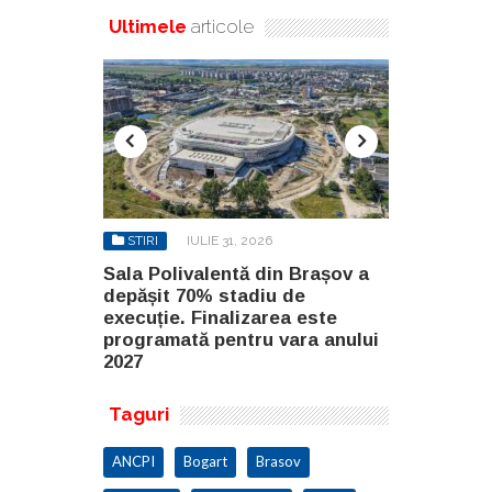
Ultimele
articole
STIRI
IULIE 31, 2026
STIRI
AU
n Brașov a
Sala Polivalentă din Brașov a
Investiție 
 de
depășit 70% stadiu de
milioane de
a este
execuție. Finalizarea este
construirea
ara anului
programată pentru vara anului
Constanța
2027
Taguri
ANCPI
Bogart
Brasov