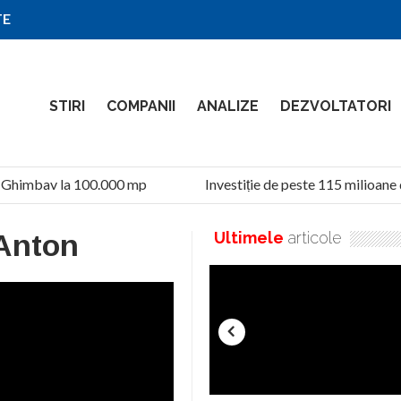
TE
STIRI
COMPANII
ANALIZE
DEZVOLTATORI
 Ghimbav la 100.000 mp
Investiție de peste 115 milioane d
Anton
Ultimele
articole