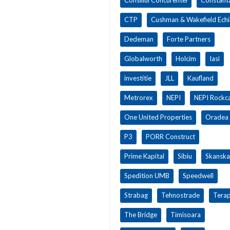
CTP
Cushman & Wakefield Ech
Dedeman
Forte Partners
Globalworth
Holcim
Iasi
investitie
JLL
Kaufland
Metrorex
NEPI
NEPI Rockca
One United Properties
Oradea
P3
PORR Construct
Prime Kapital
Sibiu
Skanska
Spedition UMB
Speedwell
Strabag
Tehnostrade
Terap
The Bridge
Timisoara