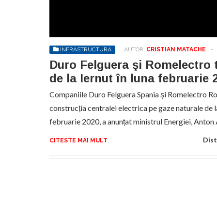
No
pr
hel
INFRASTRUCTURA
AUTOR:
CRISTIAN MATACHE
-
Duro Felguera şi Romelectro 
de la Iernut în luna februarie 
Companiile Duro Felguera Spania şi Romelectro R
construcția centralei electrica pe gaze naturale de l
februarie 2020, a anunțat ministrul Energiei, Anton
Dist
CITESTE MAI MULT