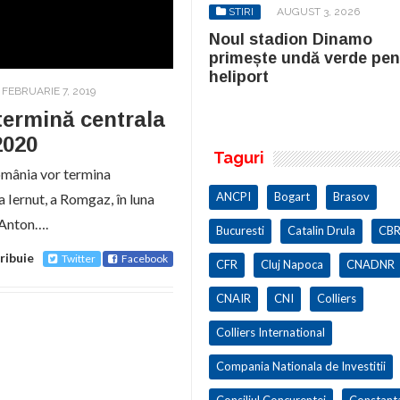
STIRI
AUGUST 3, 2026
STIRI
AUGUST 3, 2026
ul stadion Dinamo
Noul stadion Dinamo
imește undă verde pentru
primește undă verde pen
iport
heliport
FEBRUARIE 7, 2019
termină centrala
2020
Taguri
omânia vor termina
ANCPI
Bogart
Brasov
a Iernut, a Romgaz, în luna
 Anton….
Bucuresti
Catalin Drula
CBR
ribuie
Twitter
Facebook
CFR
Cluj Napoca
CNADNR
CNAIR
CNI
Colliers
Colliers International
Compania Nationala de Investitii
Consiliul Concurentei
Constant