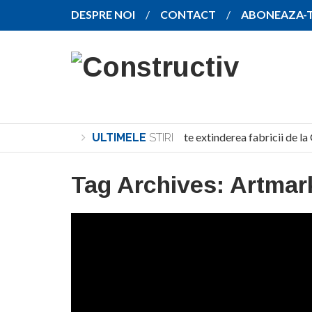
DESPRE NOI
CONTACT
ABONEAZA-
SANY pregătește extinderea fabricii de la 
ULTIMELE
STIRI
Tag Archives:
Artmar