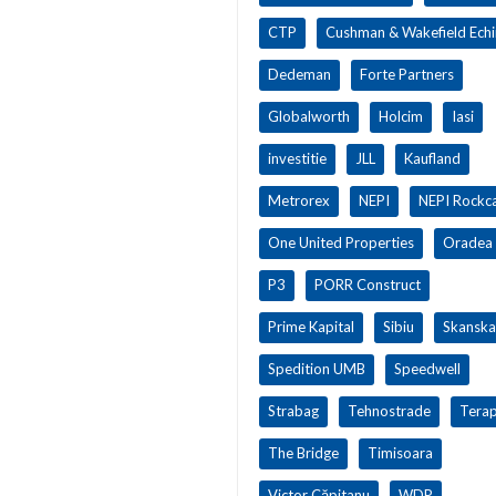
CTP
Cushman & Wakefield Ech
Dedeman
Forte Partners
Globalworth
Holcim
Iasi
investitie
JLL
Kaufland
Metrorex
NEPI
NEPI Rockca
One United Properties
Oradea
P3
PORR Construct
Prime Kapital
Sibiu
Skanska
Spedition UMB
Speedwell
Strabag
Tehnostrade
Terap
The Bridge
Timisoara
Victor Căpitanu
WDP