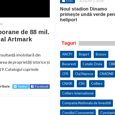
STIRI
AUGUST 3, 2026
STIRI
AUGUST 3, 2026
ul stadion Dinamo
Noul stadion Dinamo
imește undă verde pentru
primește undă verde pen
iport
heliport
19
porane de 88 mil.
 al Artmark
Taguri
ANCPI
Bogart
Brasov
sultanță imobiliară din
ea de proprietăți istorice și
Bucuresti
Catalin Drula
CBR
019. Catalogul cuprinde
CFR
Cluj Napoca
CNADNR
CNAIR
CNI
Colliers
ribuie
Twitter
Facebook
Colliers International
Compania Nationala de Investitii
Consiliul Concurentei
Constant