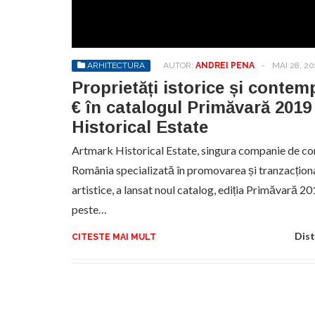
No
pr
hel
ARHITECTURA
AUTOR:
ANDREI PENA
-
MAI 28, 20
Proprietăți istorice și contem
€ în catalogul Primăvară 2019
Historical Estate
Artmark Historical Estate, singura companie de con
România specializată în promovarea și tranzacționar
artistice, a lansat noul catalog, ediția Primăvară 2
peste…
Dist
CITESTE MAI MULT