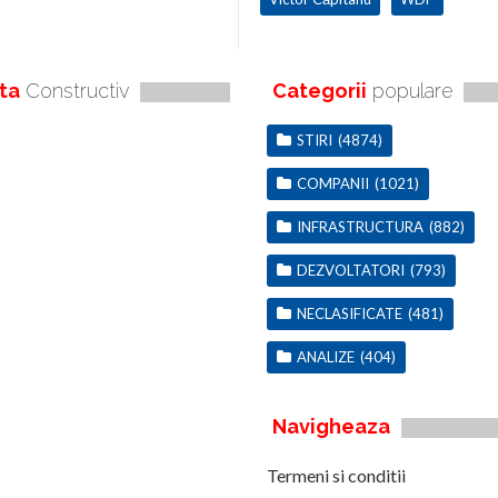
ta
Constructiv
Categorii
populare
STIRI
(4874)
COMPANII
(1021)
INFRASTRUCTURA
(882)
DEZVOLTATORI
(793)
NECLASIFICATE
(481)
ANALIZE
(404)
Navigheaza
Termeni si conditii