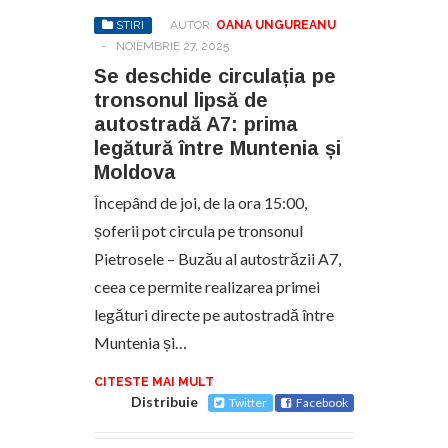
STIRI
AUTOR:
OANA UNGUREANU
-
NOIEMBRIE 27, 2025
Se deschide circulația pe
tronsonul lipsă de
autostradă A7: prima
legătură între Muntenia și
Moldova
Începând de joi, de la ora 15:00,
șoferii pot circula pe tronsonul
Pietrosele – Buzău al autostrăzii A7,
ceea ce permite realizarea primei
legături directe pe autostradă între
Muntenia și…
CITESTE MAI MULT
Distribuie
Twitter
Facebook