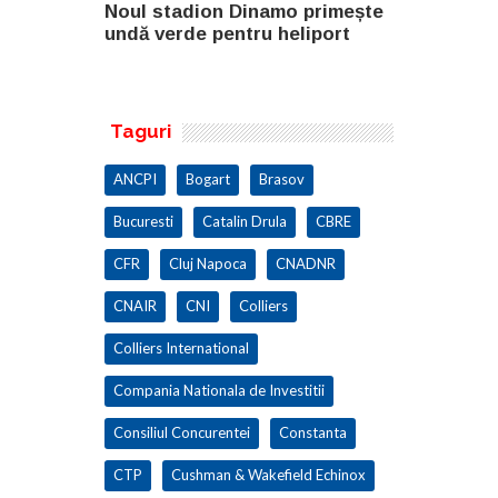
o primește
Noul stadion Dinamo primește
SANY pregă
eliport
undă verde pentru heliport
fabricii de
100.000 mp
Taguri
ANCPI
Bogart
Brasov
Bucuresti
Catalin Drula
CBRE
CFR
Cluj Napoca
CNADNR
CNAIR
CNI
Colliers
Colliers International
Compania Nationala de Investitii
Consiliul Concurentei
Constanta
CTP
Cushman & Wakefield Echinox