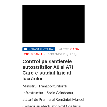
INFRASTRUCTURA
AUTOR:
OANA
UNGUREANU
-
SEPTEMBRIE 13, 2023
Control pe șantierele
autostrăzilor A0 și A7!
Care e stadiul fizic al
lucrărilor
Ministrul Transporturilor și
Infrastructurii, Sorin Grindeanu,
alături de Premierul României, Marcel
Ciolacu, au efectuat o vizită de lucru