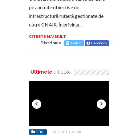
pe anumite obiective de
infrastructură rutieră gestionate de
către CNAIR. În privința…
CITESTE MAI MULT
Distribuie
Twitter
Facebook
Ultimele
articole
6
STIRI
AUGUST 3, 2026
STIRI
AU