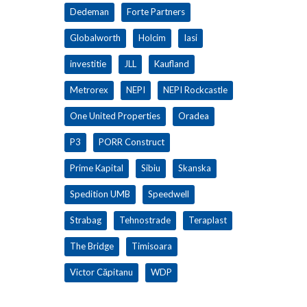
Dedeman
Forte Partners
Globalworth
Holcim
Iasi
investitie
JLL
Kaufland
Metrorex
NEPI
NEPI Rockcastle
One United Properties
Oradea
P3
PORR Construct
Prime Kapital
Sibiu
Skanska
Spedition UMB
Speedwell
Strabag
Tehnostrade
Teraplast
The Bridge
Timisoara
Victor Căpitanu
WDP