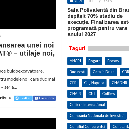
STIRI
IULIE 31, 2026
STIRI
IULIE 31, 2026
la Polivalentă din Brașov a
Sala Polivalentă din Bra
pășit 70% stadiu de
depășit 70% stadiu de
cuție. Finalizarea este
execuție. Finalizarea est
ogramată pentru vara
programată pentru vara
ului 2027
anului 2027
0
ansarea unei noi
Taguri
® – utilaje noi,
ANCPI
Bogart
Brasov
duce buldoexcavatoare,
Bucuresti
Catalin Drula
CBR
ru modele noi, care duc mai
CFR
Cluj Napoca
CNADNR
 – seria…
CNAIR
CNI
Colliers
ribuie
Twitter
Facebook
Colliers International
Compania Nationala de Investitii
Consiliul Concurentei
Constant