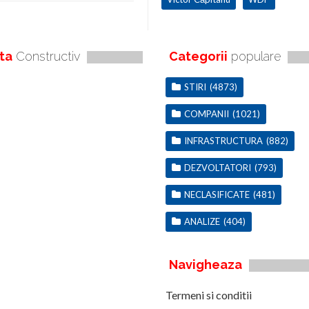
ta
Constructiv
Categorii
populare
STIRI
(4873)
COMPANII
(1021)
INFRASTRUCTURA
(882)
DEZVOLTATORI
(793)
NECLASIFICATE
(481)
ANALIZE
(404)
Navigheaza
Termeni si conditii