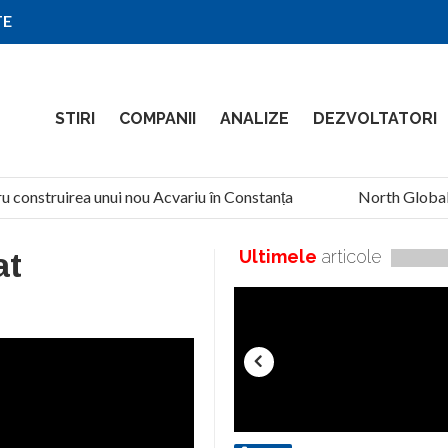
TE
STIRI
COMPANII
ANALIZE
DEZVOLTATORI
u construirea unui nou Acvariu în Constanța
North Global S
at
Ultimele
articole