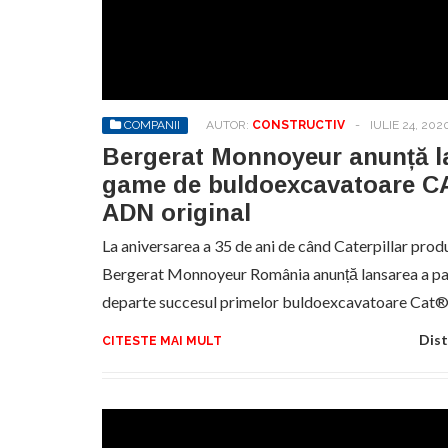
Sa
de
exe
pr
an
COMPANII
AUTOR:
CONSTRUCTIV
-
IULIE 24, 202
Bergerat Monnoyeur anunță l
game de buldoexcavatoare CAT
ADN original
La aniversarea a 35 de ani de când Caterpillar pro
Bergerat Monnoyeur România anunță lansarea a pat
departe succesul primelor buldoexcavatoare Cat®
Dist
CITESTE MAI MULT