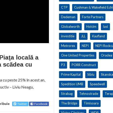
CTP
Cushman & Wakefield Ech
Dedeman
Forte Partners
Globalworth
Holcim
Iasi
investitie
JLL
Kaufland
Metrorex
NEPI
NEPI Rockca
One United Properties
Oradea
iaţa locală a
va scădea cu
P3
PORR Construct
Prime Kapital
Sibiu
Skanska
ea cu peste 25% în acest an,
Spedition UMB
Speedwell
uctiv – Liviu Neagu,
Strabag
Tehnostrade
Terap
The Bridge
Timisoara
ribuie
Twitter
Facebook
Victor Căpitanu
WDP