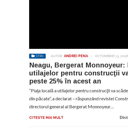
STIRI
AUTOR:
ANDREI PENA
-
OCTOMBRIE 13, 2016
Neagu, Bergerat Monnoyeur: P
utilajelor pentru construcţii 
peste 25% în acest an
“Piaţa locală a utilajelor pentru construcţii va scăd
din păcate”, a declarat – răspunzând revistei Constr
directorul general al Bergerat Monnoyeur…
Dist
CITESTE MAI MULT