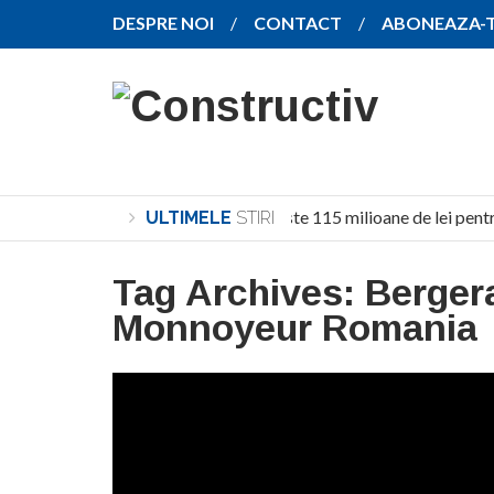
DESPRE NOI
CONTACT
ABONEAZA-
Investiție de peste 115 milioane de lei pentr
ULTIMELE
STIRI
Tag Archives:
Berger
Monnoyeur Romania