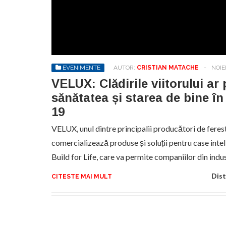
Sa
de
exe
pr
an
EVENIMENTE
AUTOR:
CRISTIAN MATACHE
-
NOIE
VELUX: Clădirile viitorului ar 
sănătatea și starea de bine î
19
VELUX, unul dintre principalii producători de fere
comercializează produse și soluții pentru case inte
Build for Life, care va permite companiilor din indu
Dist
CITESTE MAI MULT