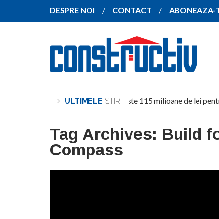
DESPRE NOI
CONTACT
ABONEAZA-
Investiție de peste 115 milioane de lei pentr
ULTIMELE
STIRI
Tag Archives:
Build f
Compass