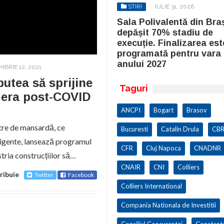
STIRI
IULIE 31, 2026
STIRI
IULIE 31, 2026
la Polivalentă din Brașov a
Sala Polivalentă din Bra
pășit 70% stadiu de
depășit 70% stadiu de
cuție. Finalizarea este
execuție. Finalizarea est
ogramată pentru vara
programată pentru vara
ului 2027
anului 2027
MBRIE 12, 2021
putea să sprijine
Taguri
n era post-COVID
ANCPI
Bogart
Brasov
stre de mansardă, ce
Bucuresti
Catalin Drula
CBR
ligente, lansează programul
CFR
Cluj Napoca
CNADNR
stria construcțiilor să…
CNAIR
CNI
Colliers
ribuie
Twitter
Facebook
Colliers International
Compania Nationala de Investitii
Consiliul Concurentei
Constant