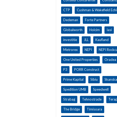
CTP
Cushman & Wakefield Ech
Dedeman
Forte Partners
Globalworth
Holcim
Iasi
investitie
JLL
Kaufland
Metrorex
NEPI
NEPI Rockca
One United Properties
Oradea
P3
PORR Construct
Prime Kapital
Sibiu
Skanska
Spedition UMB
Speedwell
Strabag
Tehnostrade
Terap
The Bridge
Timisoara