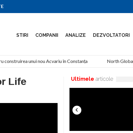
TE
STIRI
COMPANII
ANALIZE
DEZVOLTATORI
u construirea unui nou Acvariu în Constanța
North Global S
or Life
Ultimele
articole