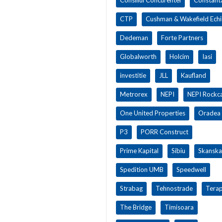
CTP
Cushman & Wakefield Ech
Dedeman
Forte Partners
Globalworth
Holcim
Iasi
investitie
JLL
Kaufland
Metrorex
NEPI
NEPI Rockca
One United Properties
Oradea
P3
PORR Construct
Prime Kapital
Sibiu
Skanska
Spedition UMB
Speedwell
Strabag
Tehnostrade
Terap
The Bridge
Timisoara