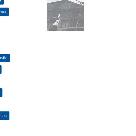
inox
stle
last