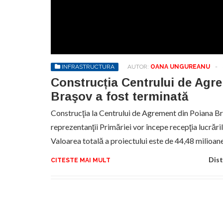
Sa
de
exe
pr
an
INFRASTRUCTURA
AUTOR:
OANA UNGUREANU
-
Construcția Centrului de Agr
Braşov a fost terminată
Construcţia la Centrului de Agrement din Poiana Br
reprezentanţii Primăriei vor începe recepţia lucrări
Valoarea totală a proiectului este de 44,48 milioane
Dist
CITESTE MAI MULT