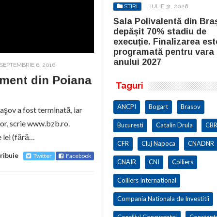
STIRI
IULIE 31, 2026
STIRI
IULIE 31, 2026
la Polivalentă din Brașov a
Sala Polivalentă din Bra
pășit 70% stadiu de
depășit 70% stadiu de
cuție. Finalizarea este
execuție. Finalizarea est
ogramată pentru vara
programată pentru vara
ului 2027
anului 2027
SEPTEMBRIE 6, 2016
ement din Poiana
Taguri
ANCPI
Bogart
Brasov
aşov a fost terminată, iar
lor, scrie www.bzb.ro.
Bucuresti
Catalin Drula
CBR
 lei (fără…
CFR
Cluj Napoca
CNADNR
ribuie
Twitter
Facebook
CNAIR
CNI
Colliers
Colliers International
Compania Nationala de Investitii
Consiliul Concurentei
Constant