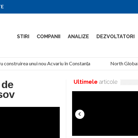
TE
STIRI
COMPANII
ANALIZE
DEZVOLTATORI
u construirea unui nou Acvariu în Constanța
North Global S
 de
Ultimele
articole
sov