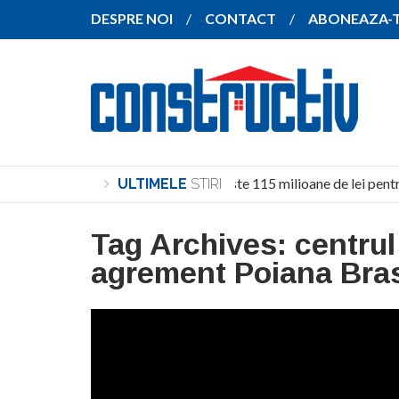
DESPRE NOI
CONTACT
ABONEAZA-
Investiție de peste 115 milioane de lei pentr
ULTIMELE
STIRI
Tag Archives:
centrul
agrement Poiana Bra