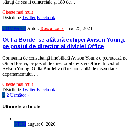
pătrați de spații comerciale și 180 de…
Citeste mai mult
Distribuie
Twitter
Facebook
COMPANII
Autor:
Rosca Ioana
-
mai 25, 2021
Otilia Bordei se alătură echipei Avison Young,
pe postul de director al diviziei Office
Compania de consultanță imobiliară Avison Young o recrutează pe
Otilia Bordei, pe postul de director al diviziei Office. În cadrul
Avison Young, Otilia Bordei va fi responsabilă de dezvoltarea
departamentului,…
Citeste mai mult
Distribuie
Twitter
Facebook
1
2
Următor »
Ultimele articole
STIRI
august 6, 2026