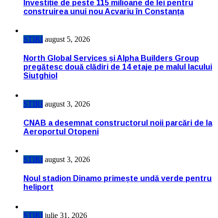
Investiție de peste 115 milioane de lei pentru
construirea unui nou Acvariu în Constanța
STIRI
august 5, 2026
North Global Services și Alpha Builders Group
pregătesc două clădiri de 14 etaje pe malul lacului
Siutghiol
STIRI
august 3, 2026
CNAB a desemnat constructorul noii parcări de la
Aeroportul Otopeni
STIRI
august 3, 2026
Noul stadion Dinamo primește undă verde pentru
heliport
STIRI
iulie 31, 2026