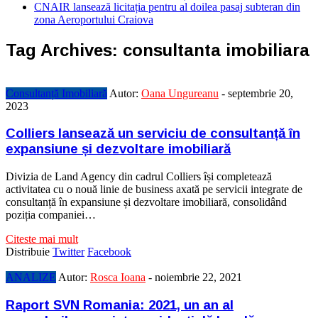
CNAIR lansează licitația pentru al doilea pasaj subteran din
zona Aeroportului Craiova
Tag Archives:
consultanta imobiliara
Consultanță Imobiliară
Autor:
Oana Ungureanu
-
septembrie 20,
2023
Colliers lansează un serviciu de consultanță în
expansiune și dezvoltare imobiliară
Divizia de Land Agency din cadrul Colliers își completează
activitatea cu o nouă linie de business axată pe servicii integrate de
consultanță în expansiune și dezvoltare imobiliară, consolidând
poziția companiei…
Citeste mai mult
Distribuie
Twitter
Facebook
ANALIZE
Autor:
Rosca Ioana
-
noiembrie 22, 2021
Raport SVN Romania: 2021, un an al