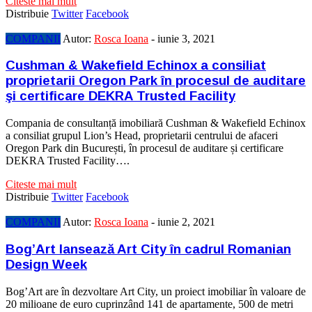
Citeste mai mult
Distribuie
Twitter
Facebook
COMPANII
Autor:
Rosca Ioana
-
iunie 3, 2021
Cushman & Wakefield Echinox a consiliat
proprietarii Oregon Park în procesul de auditare
şi certificare DEKRA Trusted Facility
Compania de consultanță imobiliară Cushman & Wakefield Echinox
a consiliat grupul Lion’s Head, proprietarii centrului de afaceri
Oregon Park din București, în procesul de auditare și certificare
DEKRA Trusted Facility….
Citeste mai mult
Distribuie
Twitter
Facebook
COMPANII
Autor:
Rosca Ioana
-
iunie 2, 2021
Bog’Art lansează Art City în cadrul Romanian
Design Week
Bog’Art are în dezvoltare Art City, un proiect imobiliar în valoare de
20 milioane de euro cuprinzând 141 de apartamente, 500 de metri