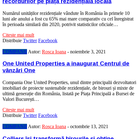
recordurilor pe piața rezidențială locală
Numărul unităților rezidențiale vândute în România în primele 10
luni ale anului a fost cu 65% mai mare comparativ cu cel înregistrat
în perioada similară din 2020, potrivit statisticilor oficiale…
Citeste mai mult
Distribuie
Twitter
Facebook
COMPANII
Autor:
Rosca Ioana
-
noiembrie 3, 2021
One United Properties a inaugurat Centrul de
vânzări One
Compania One United Properties, unul dintre principalii dezvoltatori
imobiliari de proiecte sustenabile rezidențiale, de birouri și mixte de
ultimă generație din România, listată pe Piața Principală a Bursei de
Valori București…
Citeste mai mult
Distribuie
Twitter
Facebook
COMPANII
Autor:
Rosca Ioana
-
octombrie 13, 2021
Colliers își transformă birourile și obține