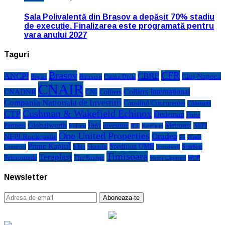
Sala Polivalentă din Brașov a depășit 70% stadiu
de execuție. Finalizarea este programată pentru
vara anului 2027
Taguri
Brasov
CFR
CBRE
ANCPI
Cluj Napoca
Bogart
Bucuresti
Catalin Drula
CNAIR
Colliers International
CNADNR
CNI
Colliers
Compania Nationala de Investitii
Consiliul Concurentei
Constanta
Cushman & Wakefield Echinox
CTP
Dedeman
Forte
Iasi
Globalworth
Metrorex
Partners
investitie
NEPI
Kaufland
Holcim
JLL
One United Properties
Oradea
NEPI Rockcastle
P3
PORR
Prime Kapital
Spedition UMB
Strabag
Sibiu
Skanska
Construct
Speedwell
Timisoara
Teraplast
Tehnostrade
The Bridge
Victor Căpitanu
WDP
Newsletter