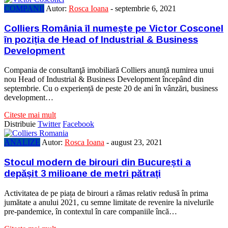
COMPANII
Autor:
Rosca Ioana
-
septembrie 6, 2021
Colliers România îl numește pe Victor Cosconel
în poziția de Head of Industrial & Business
Development
Compania de consultanţă imobiliară Colliers anunță numirea unui
nou Head of Industrial & Business Development începând din
septembrie. Cu o experiență de peste 20 de ani în vânzări, business
development…
Citeste mai mult
Distribuie
Twitter
Facebook
ANALIZE
Autor:
Rosca Ioana
-
august 23, 2021
Stocul modern de birouri din București a
depășit 3 milioane de metri pătrați
Activitatea de pe piața de birouri a rămas relativ redusă în prima
jumătate a anului 2021, cu semne limitate de revenire la nivelurile
pre-pandemice, în contextul în care companiile încă…