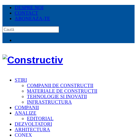
DESPRE NOI
CONTACT
ABONEAZA-TE
STIRI
COMPANII DE CONSTRUCTII
MATERIALE DE CONSTRUCTII
TEHNOLOGIE SI INOVATII
INFRASTRUCTURA
COMPANII
ANALIZE
EDITORIAL
DEZVOLTATORI
ARHITECTURA
CONEX