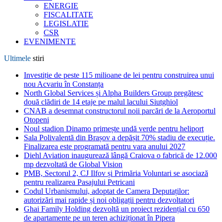
ENERGIE
FISCALITATE
LEGISLATIE
CSR
EVENIMENTE
Ultimele
stiri
Investiție de peste 115 milioane de lei pentru construirea unui
nou Acvariu în Constanța
North Global Services și Alpha Builders Group pregătesc
două clădiri de 14 etaje pe malul lacului Siutghiol
CNAB a desemnat constructorul noii parcări de la Aeroportul
Otopeni
Noul stadion Dinamo primește undă verde pentru heliport
Sala Polivalentă din Brașov a depășit 70% stadiu de execuție.
Finalizarea este programată pentru vara anului 2027
Diehl Aviation inaugurează lângă Craiova o fabrică de 12.000
mp dezvoltată de Global Vision
PMB, Sectorul 2, CJ Ilfov și Primăria Voluntari se asociază
pentru realizarea Pasajului Petricani
Codul Urbanismului, adoptat de Camera Deputaților:
autorizări mai rapide și noi obligații pentru dezvoltatori
Ghai Family Holding dezvoltă un proiect rezidențial cu 650
de apartamente pe un teren achiziționat în Pipera