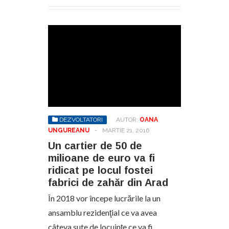
DEZVOLTATORI
AUTOR:
OANA
UNGUREANU
-
MARTIE 21, 2016
Un cartier de 50 de
milioane de euro va fi
ridicat pe locul fostei
fabrici de zahăr din Arad
În 2018 vor începe lucrările la un
ansamblu rezidenţial ce va avea
câteva sute de locuinţe ce va fi