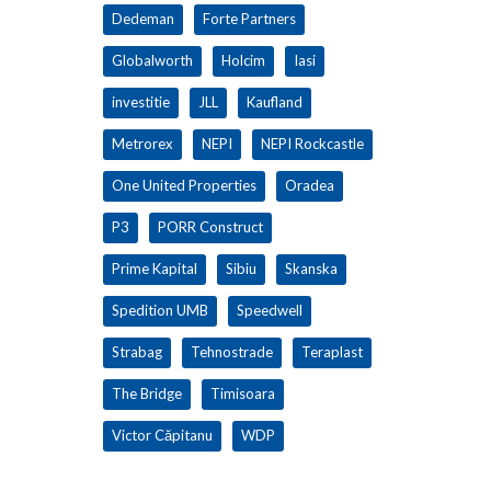
Dedeman
Forte Partners
Globalworth
Holcim
Iasi
investitie
JLL
Kaufland
Metrorex
NEPI
NEPI Rockcastle
One United Properties
Oradea
P3
PORR Construct
Prime Kapital
Sibiu
Skanska
Spedition UMB
Speedwell
Strabag
Tehnostrade
Teraplast
The Bridge
Timisoara
Victor Căpitanu
WDP