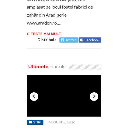
amplasat pe locul fostei fabrici de
zahăr din Arad, scrie
www.aradon.ro….
CITESTE MAI MULT
Distribuie
Twitter
Facebook
Ultimele
articole
6
STIRI
AUGUST 3, 2026
STIRI
AU