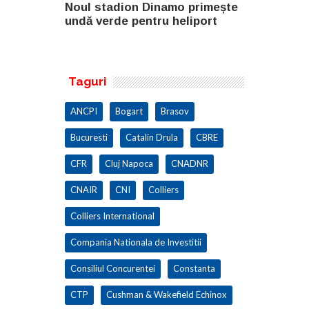
o primește
Noul stadion Dinamo primește
SANY pregă
eliport
undă verde pentru heliport
fabricii de
100.000 mp
Taguri
ANCPI
Bogart
Brasov
Bucuresti
Catalin Drula
CBRE
CFR
Cluj Napoca
CNADNR
CNAIR
CNI
Colliers
Colliers International
Compania Nationala de Investitii
Consiliul Concurentei
Constanta
CTP
Cushman & Wakefield Echinox