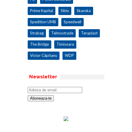
Prime Kapital
Sibiu
Skanska
Spedition UMB
Speedwell
Strabag
Tehnostrade
Teraplast
The Bridge
Timisoara
Victor Căpitanu
WDP
Newsletter