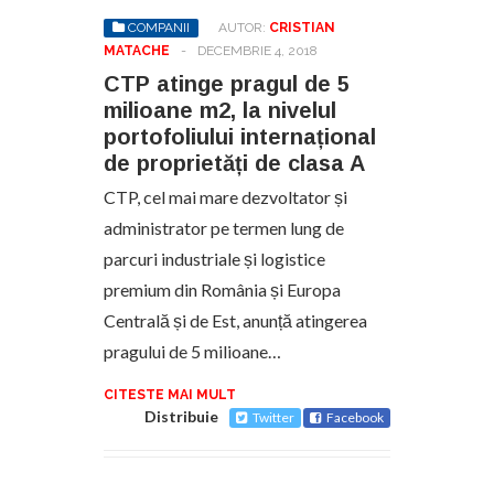
COMPANII
AUTOR:
CRISTIAN
MATACHE
-
DECEMBRIE 4, 2018
CTP atinge pragul de 5
milioane m2, la nivelul
portofoliului internațional
de proprietăți de clasa A
CTP, cel mai mare dezvoltator și
administrator pe termen lung de
parcuri industriale și logistice
premium din România și Europa
Centrală și de Est, anunță atingerea
pragului de 5 milioane…
CITESTE MAI MULT
Distribuie
Twitter
Facebook