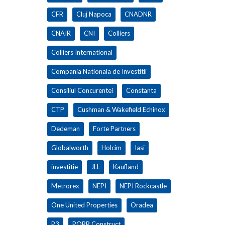
CFR
Cluj Napoca
CNADNR
CNAIR
CNI
Colliers
Colliers International
Compania Nationala de Investitii
Consiliul Concurentei
Constanta
CTP
Cushman & Wakefield Echinox
Dedeman
Forte Partners
Globalworth
Holcim
Iasi
investitie
JLL
Kaufland
Metrorex
NEPI
NEPI Rockcastle
One United Properties
Oradea
P3
PORR Construct