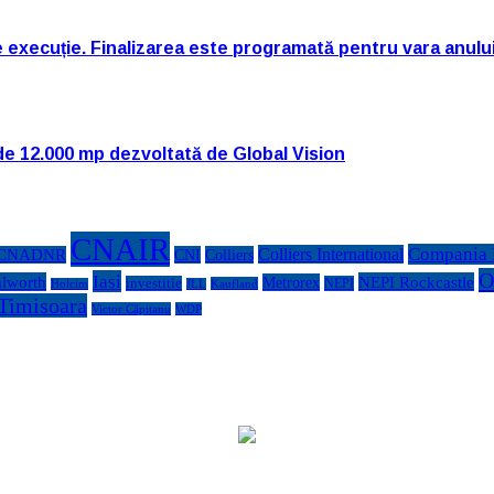
e execuție. Finalizarea este programată pentru vara anulu
de 12.000 mp dezvoltată de Global Vision
CNAIR
Compania N
Colliers International
CNADNR
CNI
Colliers
O
Iasi
lworth
NEPI Rockcastle
Metrorex
investitie
NEPI
Kaufland
Holcim
JLL
Timisoara
Victor Căpitanu
WDP