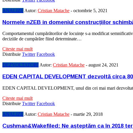
ANALIZE
Autor:
Cristian Matache
-
octombrie 5, 2021
Normele nZEB in domeniul construcțiilor schimb
Comportamentul cumpărătorilor de locuințe s-a modificat semnificativ în
deciziile de cumpărăre fiind determinate…
Citeste mai mult
Distribuie
Twitter
Facebook
DEZVOLTATORI
Autor:
Cristian Matache
-
august 24, 2021
EDEN CAPITAL DEVELOPMENT dezvoltă circa 800 de
EDEN CAPITAL DEVELOPMENT, unul din cei mai mari dezvoltatori imob
Citeste mai mult
Distribuie
Twitter
Facebook
ANALIZE
Autor:
Cristian Matache
-
martie 29, 2018
Cushman&Wakefiled: Ne așteptăm ca în 2018 terenur