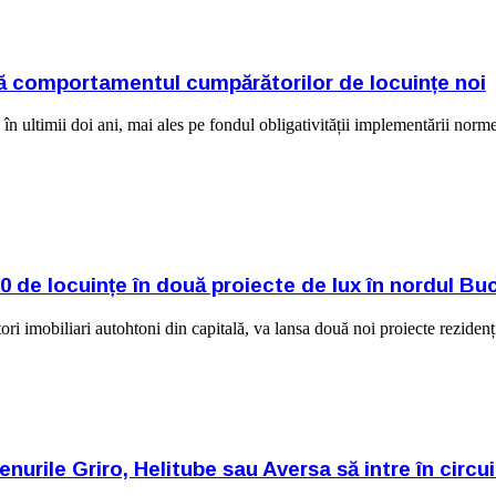
ă comportamentul cumpărătorilor de locuințe noi
 ultimii doi ani, mai ales pe fondul obligativității implementării norme
 locuințe în două proiecte de lux în nordul Buc
iliari autohtoni din capitală, va lansa două noi proiecte rezidenți
ile Griro, Helitube sau Aversa să intre în circuit