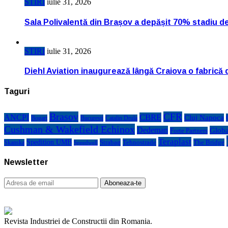
STIRI
iulie 31, 2026
Sala Polivalentă din Brașov a depășit 70% stadiu d
STIRI
iulie 31, 2026
Diehl Aviation inaugurează lângă Craiova o fabrică 
Taguri
Brasov
CFR
CBRE
ANCPI
Cluj Napoca
Bogart
Bucuresti
Catalin Drula
Cushman & Wakefield Echinox
Dedeman
Globa
Forte Partners
Teraplast
Spedition UMB
Strabag
Tehnostrade
The Bridge
Skanska
Speedwell
Newsletter
Revista Industriei de Constructii din Romania.