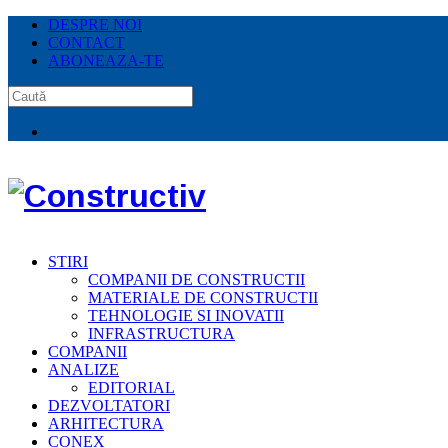
DESPRE NOI
CONTACT
ABONEAZA-TE
STIRI
COMPANII DE CONSTRUCTII
MATERIALE DE CONSTRUCTII
TEHNOLOGIE SI INOVATII
INFRASTRUCTURA
COMPANII
ANALIZE
EDITORIAL
DEZVOLTATORI
ARHITECTURA
CONEX