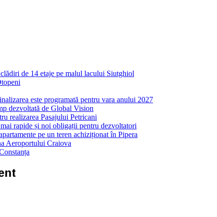
ădiri de 14 etaje pe malul lacului Siutghiol
Otopeni
inalizarea este programată pentru vara anului 2027
mp dezvoltată de Global Vision
ru realizarea Pasajului Petricani
ai rapide și noi obligații pentru dezvoltatori
partamente pe un teren achiziționat în Pipera
ona Aeroportului Craiova
 Constanța
ent