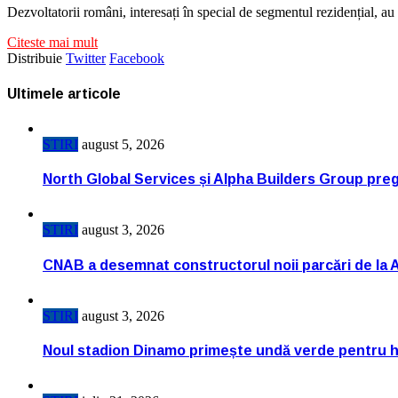
Dezvoltatorii români, interesați în special de segmentul rezidențial, a
Citeste mai mult
Distribuie
Twitter
Facebook
Ultimele articole
STIRI
august 5, 2026
North Global Services și Alpha Builders Group pregă
STIRI
august 3, 2026
CNAB a desemnat constructorul noii parcări de la 
STIRI
august 3, 2026
Noul stadion Dinamo primește undă verde pentru h