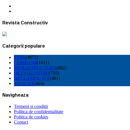
Revista Constructiv
Categorii populare
STIRI
(4872)
COMPANII
(1021)
INFRASTRUCTURA
(882)
DEZVOLTATORI
(793)
NECLASIFICATE
(481)
ANALIZE
(404)
Navigheaza
Termeni si conditii
Politica de confidentialitate
Politica de cookies
Contact