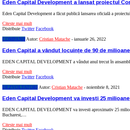
Eden Capital Development a lansat proiectul Cor
Eden Capital Development a făcut publică lansarea oficială a proiectulu
Citeste mai mult
Distribuie
Twitter
Facebook
COMPANII
Autor:
Cristian Matache
-
ianuarie 26, 2022
Eden Capital a vândut locuințe de 90 de milioan
EDEN CAPITAL DEVELOPMENT a vândut anul trecut în ansamblurile pe 
Citeste mai mult
Distribuie
Twitter
Facebook
DEZVOLTATORI
Autor:
Cristian Matache
-
noiembrie 8, 2021
Eden Capital Development va investi 25 milioane
EDEN CAPITAL DEVELOPMENT va investi aproximativ 25 milioane de 
Bucharest,…
Citeste mai mult
Distribuie
Twitter
Facebook