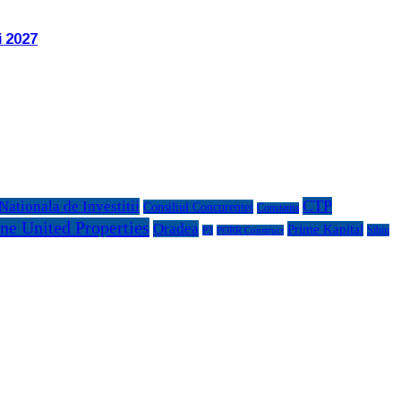
i 2027
CTP
ationala de Investitii
Consiliul Concurentei
Constanta
ne United Properties
Oradea
Prime Kapital
Sibiu
P3
PORR Construct