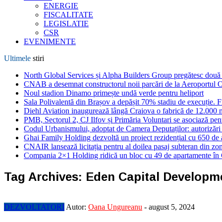
ENERGIE
FISCALITATE
LEGISLATIE
CSR
EVENIMENTE
Ultimele
stiri
North Global Services și Alpha Builders Group pregătesc două cl
CNAB a desemnat constructorul noii parcări de la Aeroportul 
Noul stadion Dinamo primește undă verde pentru heliport
Sala Polivalentă din Brașov a depășit 70% stadiu de execuție. F
Diehl Aviation inaugurează lângă Craiova o fabrică de 12.000 
PMB, Sectorul 2, CJ Ilfov și Primăria Voluntari se asociază pent
Codul Urbanismului, adoptat de Camera Deputaților: autorizări m
Ghai Family Holding dezvoltă un proiect rezidențial cu 650 de a
CNAIR lansează licitația pentru al doilea pasaj subteran din z
Compania 2×1 Holding ridică un bloc cu 49 de apartamente în
Tag Archives:
Eden Capital Developm
DEZVOLTATORI
Autor:
Oana Ungureanu
-
august 5, 2024