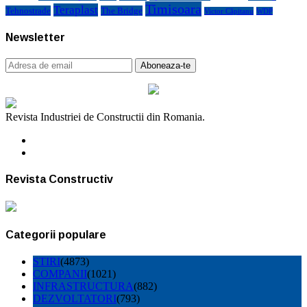
Timisoara
Teraplast
Tehnostrade
The Bridge
Victor Căpitanu
WDP
Newsletter
Revista Industriei de Constructii din Romania.
Revista Constructiv
Categorii populare
STIRI
(4873)
COMPANII
(1021)
INFRASTRUCTURA
(882)
DEZVOLTATORI
(793)