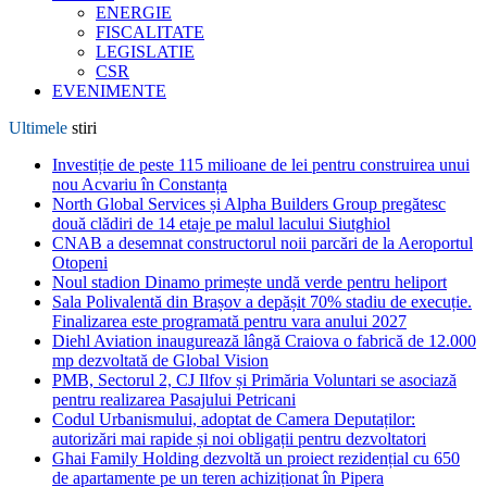
ENERGIE
FISCALITATE
LEGISLATIE
CSR
EVENIMENTE
Ultimele
stiri
Investiție de peste 115 milioane de lei pentru construirea unui
nou Acvariu în Constanța
North Global Services și Alpha Builders Group pregătesc
două clădiri de 14 etaje pe malul lacului Siutghiol
CNAB a desemnat constructorul noii parcări de la Aeroportul
Otopeni
Noul stadion Dinamo primește undă verde pentru heliport
Sala Polivalentă din Brașov a depășit 70% stadiu de execuție.
Finalizarea este programată pentru vara anului 2027
Diehl Aviation inaugurează lângă Craiova o fabrică de 12.000
mp dezvoltată de Global Vision
PMB, Sectorul 2, CJ Ilfov și Primăria Voluntari se asociază
pentru realizarea Pasajului Petricani
Codul Urbanismului, adoptat de Camera Deputaților:
autorizări mai rapide și noi obligații pentru dezvoltatori
Ghai Family Holding dezvoltă un proiect rezidențial cu 650
de apartamente pe un teren achiziționat în Pipera