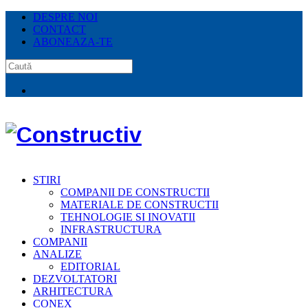
DESPRE NOI
CONTACT
ABONEAZA-TE
STIRI
COMPANII DE CONSTRUCTII
MATERIALE DE CONSTRUCTII
TEHNOLOGIE SI INOVATII
INFRASTRUCTURA
COMPANII
ANALIZE
EDITORIAL
DEZVOLTATORI
ARHITECTURA
CONEX