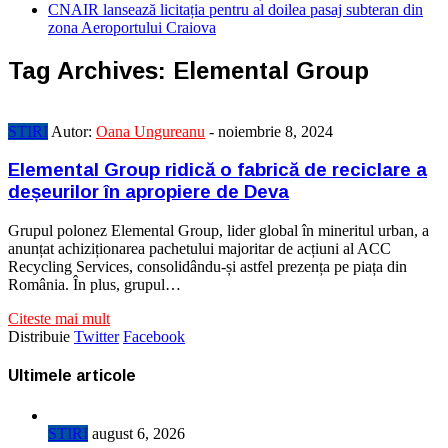
CNAIR lansează licitația pentru al doilea pasaj subteran din
zona Aeroportului Craiova
Tag Archives:
Elemental Group
STIRI
Autor:
Oana Ungureanu
-
noiembrie 8, 2024
Elemental Group ridică o fabrică de reciclare a
deșeurilor în apropiere de Deva
Grupul polonez Elemental Group, lider global în mineritul urban, a
anunțat achiziționarea pachetului majoritar de acțiuni al ACC
Recycling Services, consolidându-și astfel prezența pe piața din
România. În plus, grupul…
Citeste mai mult
Distribuie
Twitter
Facebook
Ultimele articole
STIRI
august 6, 2026