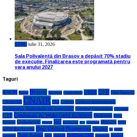
STIRI
iulie 31, 2026
Sala Polivalentă din Brașov a depășit 70% stadiu
de execuție. Finalizarea este programată pentru
vara anului 2027
Taguri
Brasov
CFR
CBRE
ANCPI
Cluj Napoca
Bogart
Bucuresti
Catalin Drula
CNAIR
Colliers International
CNADNR
CNI
Colliers
Compania Nationala de Investitii
Consiliul Concurentei
Constanta
Cushman & Wakefield Echinox
CTP
Dedeman
Forte
Iasi
Globalworth
Metrorex
Partners
investitie
NEPI
Kaufland
Holcim
JLL
One United Properties
Oradea
NEPI Rockcastle
P3
PORR
Prime Kapital
Spedition UMB
Strabag
Sibiu
Skanska
Construct
Speedwell