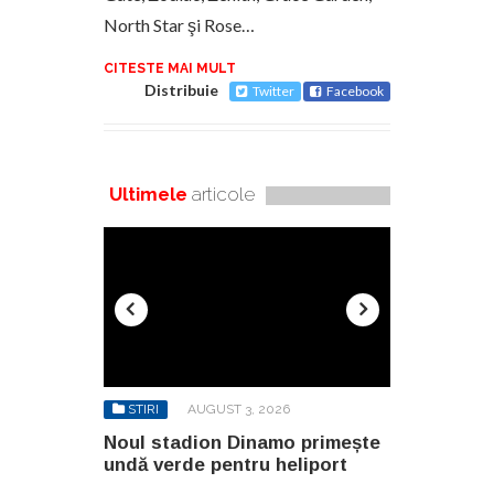
North Star şi Rose…
CITESTE MAI MULT
Distribuie
Twitter
Facebook
Ultimele
articole
6
STIRI
AUGUST 3, 2026
STIRI
AU
o primește
Noul stadion Dinamo primește
SANY pregă
eliport
undă verde pentru heliport
fabricii de
100.000 mp