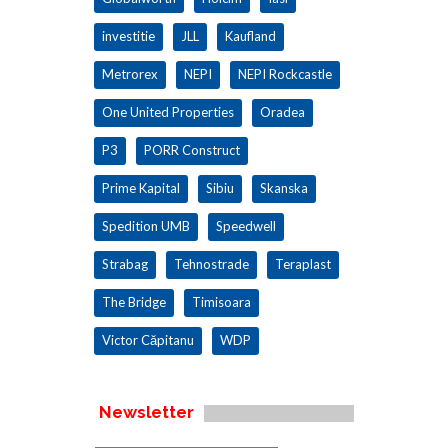
investitie
JLL
Kaufland
Metrorex
NEPI
NEPI Rockcastle
One United Properties
Oradea
P3
PORR Construct
Prime Kapital
Sibiu
Skanska
Spedition UMB
Speedwell
Strabag
Tehnostrade
Teraplast
The Bridge
Timisoara
Victor Căpitanu
WDP
Newsletter