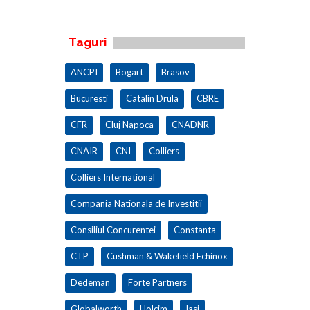
Taguri
ANCPI
Bogart
Brasov
Bucuresti
Catalin Drula
CBRE
CFR
Cluj Napoca
CNADNR
CNAIR
CNI
Colliers
Colliers International
Compania Nationala de Investitii
Consiliul Concurentei
Constanta
CTP
Cushman & Wakefield Echinox
Dedeman
Forte Partners
Globalworth
Holcim
Iasi