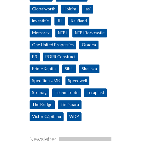
Globalworth
Holcim
Iasi
investitie
JLL
Kaufland
Metrorex
NEPI
NEPI Rockcastle
One United Properties
Oradea
P3
PORR Construct
Prime Kapital
Sibiu
Skanska
Spedition UMB
Speedwell
Strabag
Tehnostrade
Teraplast
The Bridge
Timisoara
Victor Căpitanu
WDP
Newsletter