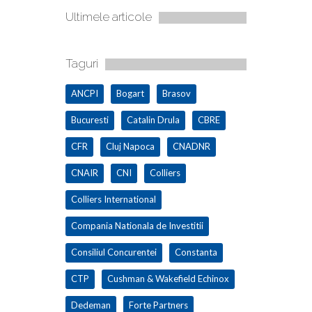
Ultimele articole
Taguri
ANCPI
Bogart
Brasov
Bucuresti
Catalin Drula
CBRE
CFR
Cluj Napoca
CNADNR
CNAIR
CNI
Colliers
Colliers International
Compania Nationala de Investitii
Consiliul Concurentei
Constanta
CTP
Cushman & Wakefield Echinox
Dedeman
Forte Partners