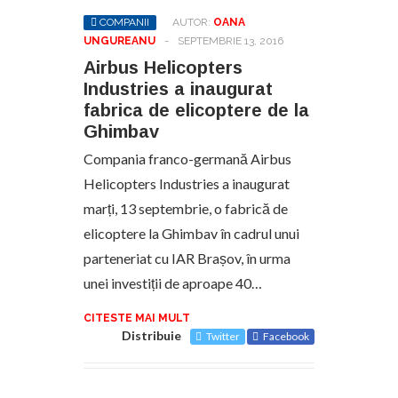
COMPANII
AUTOR:
OANA
UNGUREANU
-
SEPTEMBRIE 13, 2016
Airbus Helicopters
Industries a inaugurat
fabrica de elicoptere de la
Ghimbav
Compania franco-germană Airbus
Helicopters Industries a inaugurat
marți, 13 septembrie, o fabrică de
elicoptere la Ghimbav în cadrul unui
parteneriat cu IAR Brașov, în urma
unei investiții de aproape 40…
CITESTE MAI MULT
Distribuie
Twitter
Facebook