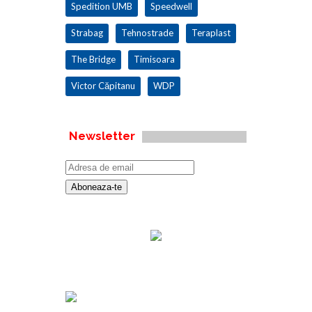
Spedition UMB
Speedwell
Strabag
Tehnostrade
Teraplast
The Bridge
Timisoara
Victor Căpitanu
WDP
Newsletter