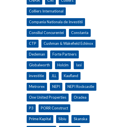
CNAIR
CNI
Colliers
Colliers International
Compania Nationala de Investitii
Consiliul Concurentei
Constanta
CTP
Cushman & Wakefield Echinox
Dedeman
Forte Partners
Globalworth
Holcim
Iasi
investitie
JLL
Kaufland
Metrorex
NEPI
NEPI Rockcastle
One United Properties
Oradea
P3
PORR Construct
Prime Kapital
Sibiu
Skanska