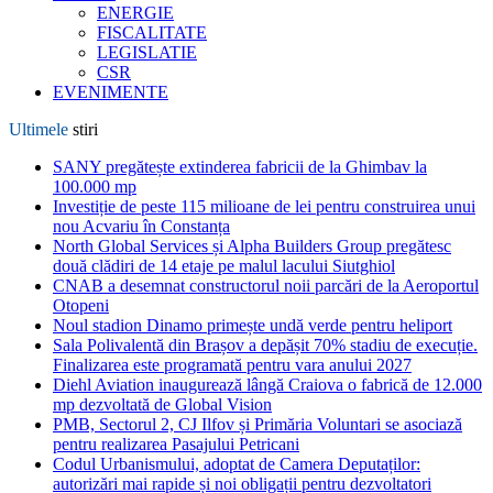
ENERGIE
FISCALITATE
LEGISLATIE
CSR
EVENIMENTE
Ultimele
stiri
SANY pregătește extinderea fabricii de la Ghimbav la
100.000 mp
Investiție de peste 115 milioane de lei pentru construirea unui
nou Acvariu în Constanța
North Global Services și Alpha Builders Group pregătesc
două clădiri de 14 etaje pe malul lacului Siutghiol
CNAB a desemnat constructorul noii parcări de la Aeroportul
Otopeni
Noul stadion Dinamo primește undă verde pentru heliport
Sala Polivalentă din Brașov a depășit 70% stadiu de execuție.
Finalizarea este programată pentru vara anului 2027
Diehl Aviation inaugurează lângă Craiova o fabrică de 12.000
mp dezvoltată de Global Vision
PMB, Sectorul 2, CJ Ilfov și Primăria Voluntari se asociază
pentru realizarea Pasajului Petricani
Codul Urbanismului, adoptat de Camera Deputaților:
autorizări mai rapide și noi obligații pentru dezvoltatori