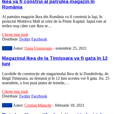
Ikea va fi construi al patrulea magazin în
România
Al patrulea magazin Ikea din România va fi construit la Iaşi, în
proiectul Moldova Mall al celor de la Prime Kapital. Iaşiul este al
treilea oraş către care Ikea se…
Citeste mai mult
Distribuie
Twitter
Facebook
STIRI
Autor:
Oana Ungureanu
-
noiembrie 25, 2021
Magazinul Ikea de la Timișoara va fi gata în 12
luni
Lucrările de construcție ale magazinului Ikea de la Dumbrăvița, de
lângă Timișoara, au demarat și în 12 luni acestea vor fi gata. Joi, 25
noiembrie, a fost pusă piatra de temelie,…
Citeste mai mult
Distribuie
Twitter
Facebook
STIRI
Autor:
Cristian Matache
-
februarie 18, 2021