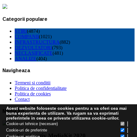
Categorii populare
STIRI
(4874)
COMPANII
(1021)
INFRASTRUCTURA
(882)
DEZVOLTATORI
(793)
NECLASIFICATE
(481)
ANALIZE
(404)
Navigheaza
Termeni si conditii
Politica de confidentialitate
Politica de cookies
Contact
Acest website foloseste cookies pentru a va oferi cea mai
Media Kit
buna experienta de utilizare. Va rugam sa va exprimati
preferintele in ceea ce priveste utilizarea cookie-urilor.
|
Cookie-uri tehnice (necesare)
|
Cookie-uri de preferinte
Constructiv MediaKit 2020
|
Cookie-uri analitice