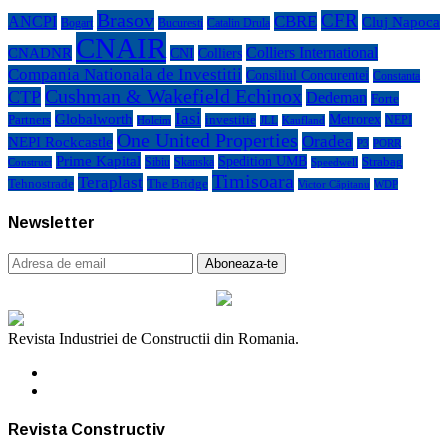
Brasov
CFR
CBRE
ANCPI
Cluj Napoca
Bogart
Bucuresti
Catalin Drula
CNAIR
Colliers International
CNADNR
CNI
Colliers
Compania Nationala de Investitii
Consiliul Concurentei
Constanta
Cushman & Wakefield Echinox
CTP
Dedeman
Forte
Iasi
Globalworth
Metrorex
Partners
investitie
NEPI
Kaufland
Holcim
JLL
One United Properties
Oradea
NEPI Rockcastle
P3
PORR
Prime Kapital
Spedition UMB
Strabag
Sibiu
Skanska
Construct
Speedwell
Timisoara
Teraplast
Tehnostrade
The Bridge
Victor Căpitanu
WDP
Newsletter
Revista Industriei de Constructii din Romania.
Revista Constructiv