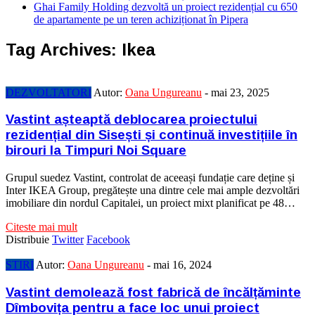
Ghai Family Holding dezvoltă un proiect rezidențial cu 650
de apartamente pe un teren achiziționat în Pipera
Tag Archives:
Ikea
DEZVOLTATORI
Autor:
Oana Ungureanu
-
mai 23, 2025
Vastint așteaptă deblocarea proiectului
rezidențial din Sisești și continuă investițiile în
birouri la Timpuri Noi Square
Grupul suedez Vastint, controlat de aceeași fundație care deține și
Inter IKEA Group, pregătește una dintre cele mai ample dezvoltări
imobiliare din nordul Capitalei, un proiect mixt planificat pe 48…
Citeste mai mult
Distribuie
Twitter
Facebook
STIRI
Autor:
Oana Ungureanu
-
mai 16, 2024
Vastint demolează fost fabrică de încălțăminte
Dîmbovița pentru a face loc unui proiect