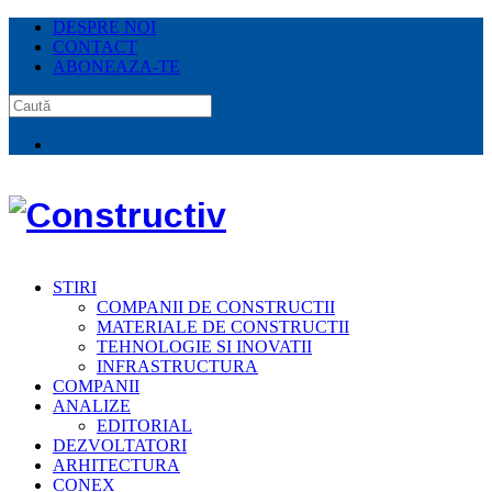
DESPRE NOI
CONTACT
ABONEAZA-TE
STIRI
COMPANII DE CONSTRUCTII
MATERIALE DE CONSTRUCTII
TEHNOLOGIE SI INOVATII
INFRASTRUCTURA
COMPANII
ANALIZE
EDITORIAL
DEZVOLTATORI
ARHITECTURA
CONEX