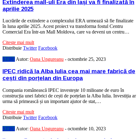
Extinderea mall-uli Era din Iași va fi finalizată în
aprilie 2025
Lucrările de extindere a complexului ERA urmează să fie finalizate
în luna aprilie 2025. Acest proiect va transforma fostul Centru
Comercial Era într-un Mall Moldova, care va deveni un centru…
Citeste mai mult
Distribuie
Twitter
Facebook
STIRI
Autor:
Oana Ungureanu
-
octombrie 25, 2023
IPEC ridică la Alba Iulia cea mai mare fabrică de
cești din porțelan din Europa
Compania românească IPEC investește 10 milioane de euro în
construcția unei fabrici de cești de porțelan la Alba Iulia. Investiția ar
urma să primească și un important ajutor de stat,…
Citeste mai mult
Distribuie
Twitter
Facebook
STIRI
Autor:
Oana Ungureanu
-
octombrie 10, 2023