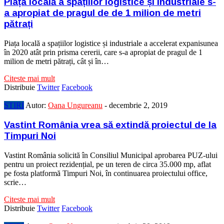
Piața locală a spațiilor logistice și industriale s-
a apropiat de pragul de de 1 milion de metri
pătrați
Piața locală a spațiilor logistice și industriale a accelerat expanisunea
în 2020 atât prin prisma cererii, care s-a apropiat de pragul de 1
milion de metri pătrați, cât și în…
Citeste mai mult
Distribuie
Twitter
Facebook
STIRI
Autor:
Oana Ungureanu
-
decembrie 2, 2019
Vastint România vrea să extindă proiectul de la
Timpuri Noi
Vastint România solicită în Consiliul Municipal aprobarea PUZ-ului
pentru un proiect rezidențial, pe un teren de circa 35.000 mp, aflat
pe fosta platformă Timpuri Noi, în continuarea proiectului office,
scrie…
Citeste mai mult
Distribuie
Twitter
Facebook