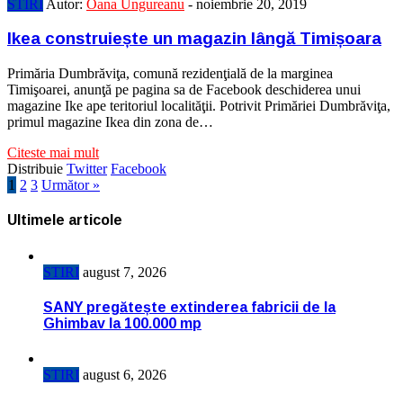
STIRI
Autor:
Oana Ungureanu
-
noiembrie 20, 2019
Ikea construiește un magazin lângă Timișoara
Primăria Dumbrăviţa, comună rezidenţială de la marginea
Timişoarei, anunţă pe pagina sa de Facebook deschiderea unui
magazine Ike ape teritoriul localităţii. Potrivit Primăriei Dumbrăviţa,
primul magazine Ikea din zona de…
Citeste mai mult
Distribuie
Twitter
Facebook
1
2
3
Următor »
Ultimele articole
STIRI
august 7, 2026
SANY pregătește extinderea fabricii de la
Ghimbav la 100.000 mp
STIRI
august 6, 2026