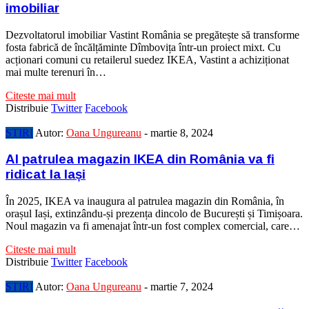
imobiliar
Dezvoltatorul imobiliar Vastint România se pregătește să transforme
fosta fabrică de încălțăminte Dîmbovița într-un proiect mixt. Cu
acționari comuni cu retailerul suedez IKEA, Vastint a achiziționat
mai multe terenuri în…
Citeste mai mult
Distribuie
Twitter
Facebook
STIRI
Autor:
Oana Ungureanu
-
martie 8, 2024
Al patrulea magazin IKEA din România va fi
ridicat la Iași
În 2025, IKEA va inaugura al patrulea magazin din România, în
orașul Iași, extinzându-și prezența dincolo de București și Timișoara.
Noul magazin va fi amenajat într-un fost complex comercial, care…
Citeste mai mult
Distribuie
Twitter
Facebook
STIRI
Autor:
Oana Ungureanu
-
martie 7, 2024