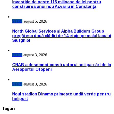
Investiție de peste 115 milioane de lei pentru
construirea unui nou Acvariu în Constanța
STIRI
august 5, 2026
North Global Services și Alpha Builders Group
pregătesc două clădiri de 14 etaje pe malul lacului
Siutghiol
STIRI
august 3, 2026
CNAB a desemnat constructorul noii parcări de la
Aeroportul Otopeni
STIRI
august 3, 2026
Noul stadion Dinamo primește undă verde pentru
heliport
Taguri