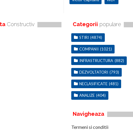
ta
Constructiv
Categorii
populare
STIRI
(4874)
COMPANII
(1021)
INFRASTRUCTURA
(882)
DEZVOLTATORI
(793)
NECLASIFICATE
(481)
ANALIZE
(404)
Navigheaza
Termeni si conditii