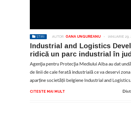
No
pr
hel
STIRI
AUTOR:
OANA UNGUREANU
-
IANUARIE 29,
Industrial and Logistics Dev
ridică un parc industrial în ju
Agenţia pentru Protecţia Mediului Alba au dat undă 
de linii de cale ferată industrială ce va deservi zona 
aparține societății belgiene Industrial and Logistic
Dist
CITESTE MAI MULT