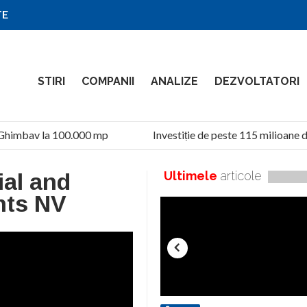
TE
STIRI
COMPANII
ANALIZE
DEZVOLTATORI
Ghimbav la 100.000 mp
Investiție de peste 115 milioane de
ial and
Ultimele
articole
nts NV