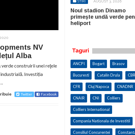
STIRI
AUGUST 3, 2026
STIRI
AUGUST 3, 2026
ul stadion Dinamo
Noul stadion Dinamo
imește undă verde pentru
primește undă verde pen
iport
heliport
 2020
elopments NV
Taguri
dețul Alba
ANCPI
Bogart
Brasov
verde construirii unei reţele
industrială. Investiția
Bucuresti
Catalin Drula
CBR
s…
CFR
Cluj Napoca
CNADNR
ribuie
Twitter
Facebook
CNAIR
CNI
Colliers
Colliers International
Compania Nationala de Investitii
Consiliul Concurentei
Constant