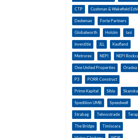
CTP
Cushman & Wakefield Ech
Dedeman
Forte Partners
Globalworth
Holcim
Iasi
investitie
JLL
Kaufland
Metrorex
NEPI
NEPI Rockca
One United Properties
Oradea
P3
PORR Construct
Prime Kapital
Sibiu
Skanska
Spedition UMB
Speedwell
Strabag
Tehnostrade
Terap
The Bridge
Timisoara
Victor Căpitanu
WDP