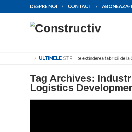
DESPRE NOI
CONTACT
ABONEAZA-
SANY pregătește extinderea fabricii de la 
ULTIMELE
STIRI
Tag Archives:
Industr
Logistics Developme