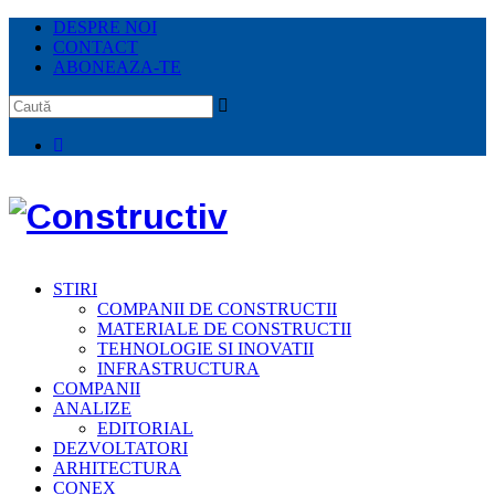
DESPRE NOI
CONTACT
ABONEAZA-TE
STIRI
COMPANII DE CONSTRUCTII
MATERIALE DE CONSTRUCTII
TEHNOLOGIE SI INOVATII
INFRASTRUCTURA
COMPANII
ANALIZE
EDITORIAL
DEZVOLTATORI
ARHITECTURA
CONEX