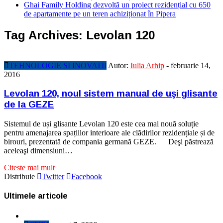
Ghai Family Holding dezvoltă un proiect rezidențial cu 650
de apartamente pe un teren achiziționat în Pipera
Tag Archives:
Levolan 120
TEHNOLOGIE SI INOVATII
Autor:
Iulia Arhip
-
februarie 14,
2016
Levolan 120, noul sistem manual de uşi glisante
de la GEZE
Sistemul de uși glisante Levolan 120 este cea mai nouă soluție
pentru amenajarea spațiilor interioare ale clădirilor rezidențiale și de
birouri, prezentată de compania germană GEZE. Deşi păstrează
aceleaşi dimensiuni…
Citeste mai mult
Distribuie
Twitter
Facebook
Ultimele articole