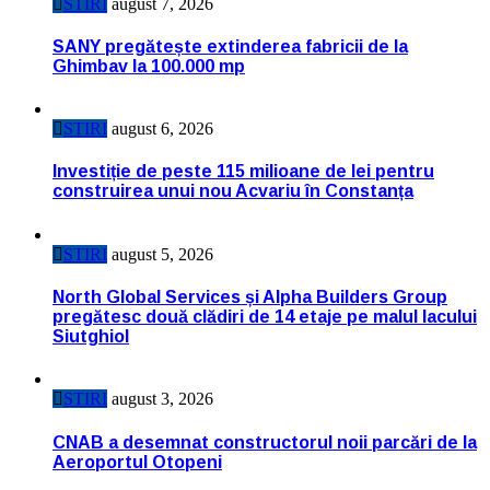
STIRI
august 7, 2026
SANY pregătește extinderea fabricii de la
Ghimbav la 100.000 mp
STIRI
august 6, 2026
Investiție de peste 115 milioane de lei pentru
construirea unui nou Acvariu în Constanța
STIRI
august 5, 2026
North Global Services și Alpha Builders Group
pregătesc două clădiri de 14 etaje pe malul lacului
Siutghiol
STIRI
august 3, 2026
CNAB a desemnat constructorul noii parcări de la
Aeroportul Otopeni