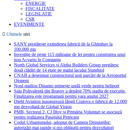
ENERGIE
FISCALITATE
LEGISLATIE
CSR
EVENIMENTE
Ultimele
stiri
SANY pregătește extinderea fabricii de la Ghimbav la
100.000 mp
Investiție de peste 115 milioane de lei pentru construirea unui
nou Acvariu în Constanța
North Global Services și Alpha Builders Group pregătesc
două clădiri de 14 etaje pe malul lacului Siutghiol
CNAB a desemnat constructorul noii parcări de la Aeroportul
Otopeni
Noul stadion Dinamo primește undă verde pentru heliport
Sala Polivalentă din Brașov a depășit 70% stadiu de execuție.
Finalizarea este programată pentru vara anului 2027
Diehl Aviation inaugurează lângă Craiova o fabrică de 12.000
mp dezvoltată de Global Vision
PMB, Sectorul 2, CJ Ilfov și Primăria Voluntari se asociază
pentru realizarea Pasajului Petricani
Codul Urbanismului, adoptat de Camera Deputaților:
autorizări mai rapide și noi obligații pentru dezvoltatori