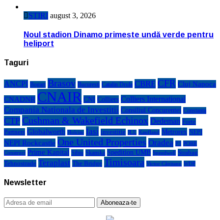
STIRI
august 3, 2026
Noul stadion Dinamo primește undă verde pentru
heliport
Taguri
Brasov
CFR
CBRE
ANCPI
Cluj Napoca
Bogart
Bucuresti
Catalin Drula
CNAIR
Colliers International
CNADNR
CNI
Colliers
Compania Nationala de Investitii
Consiliul Concurentei
Constanta
Cushman & Wakefield Echinox
CTP
Dedeman
Forte
Iasi
Globalworth
Metrorex
Partners
investitie
NEPI
Kaufland
Holcim
JLL
One United Properties
Oradea
NEPI Rockcastle
P3
PORR
Prime Kapital
Spedition UMB
Strabag
Sibiu
Skanska
Construct
Speedwell
Timisoara
Teraplast
Tehnostrade
The Bridge
Victor Căpitanu
WDP
Newsletter