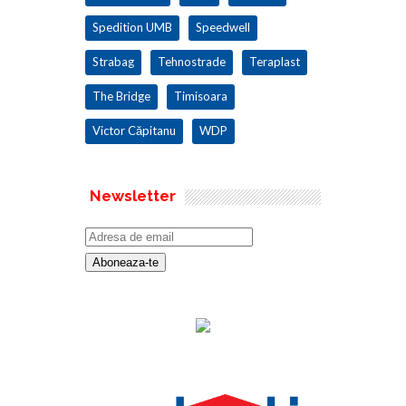
Spedition UMB
Speedwell
Strabag
Tehnostrade
Teraplast
The Bridge
Timisoara
Victor Căpitanu
WDP
Newsletter