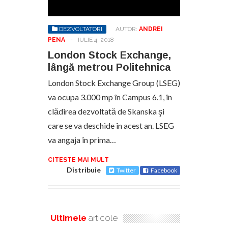
DEZVOLTATORI
AUTOR:
ANDREI
PENA
-
IULIE 4, 2018
London Stock Exchange,
lângă metrou Politehnica
London Stock Exchange Group (LSEG)
va ocupa 3.000 mp în Campus 6.1, în
clădirea dezvoltată de Skanska şi
care se va deschide în acest an. LSEG
va angaja în prima…
CITESTE MAI MULT
Distribuie
Twitter
Facebook
Ultimele
articole