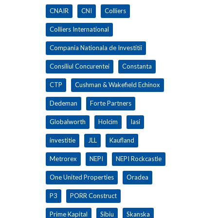
CNAIR
CNI
Colliers
Colliers International
Compania Nationala de Investitii
Consiliul Concurentei
Constanta
CTP
Cushman & Wakefield Echinox
Dedeman
Forte Partners
Globalworth
Holcim
Iasi
investitie
JLL
Kaufland
Metrorex
NEPI
NEPI Rockcastle
One United Properties
Oradea
P3
PORR Construct
Prime Kapital
Sibiu
Skanska