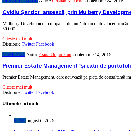
DEZVOLTATORI
Autor:
Cristian Matache
-
noiembrie 24, 2016
Ovidiu Șandor lansează, prin Mulberry Developmen
Mulberry Development, compania deținută de omul de afaceri român Ovi
50.000…
Citeste mai mult
Distribuie
Twitter
Facebook
COMPANII
Autor:
Oana Ungureanu
-
noiembrie 14, 2016
Premier Estate Management își extinde portofoliu
Premier Estate Management, care activează pe piața de consultanță imob
Citeste mai mult
Distribuie
Twitter
Facebook
Ultimele articole
STIRI
august 6, 2026