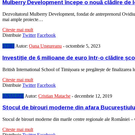
Mulberry Development începe o nouă clădire de lo
Dezvoltatorul Mulberry Development, fondat de antreprenorul Ovidiu Șa
mai ample proiecte…
Citeste mai mult
Distribuie
Twitter
Facebook
STIRI
Autor:
Oana Ungureanu
-
octombrie 5, 2023
Investiție de 6 milioane de euro într-o clădire ș
British International School of Timișoara se pregătește de finalizarea lu
Citeste mai mult
Distribuie
Twitter
Facebook
ANALIZE
Autor:
Cristian Matache
-
decembrie 12, 2019
Stocul de birouri moderne din afara Bucureştiului
Stocul de birouri moderne din marile centre regionale ale României – 
Citeste mai mult
Distribuie
Twitter
Facebook