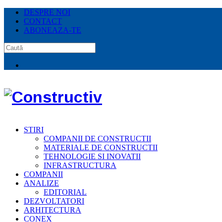
DESPRE NOI
CONTACT
ABONEAZA-TE
STIRI
COMPANII DE CONSTRUCTII
MATERIALE DE CONSTRUCTII
TEHNOLOGIE SI INOVATII
INFRASTRUCTURA
COMPANII
ANALIZE
EDITORIAL
DEZVOLTATORI
ARHITECTURA
CONEX