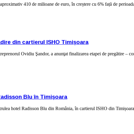
a aproximativ 410 de milioane de euro, în creștere cu 6% față de perioad
ădire din cartierul ISHO Timișoara
renorul Ovidiu Şandor, a anunţat finalizarea etapei de pregătire – conc
Radisson Blu în Timișoara
rulea hotel Radisson Blu din România, în cartierul ISHO din Timișoara