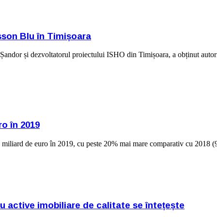
sson Blu în Timișoara
dor și dezvoltatorul proiectului ISHO din Timișoara, a obținut autoriz
ro în 2019
1,1 miliard de euro în 2019, cu peste 20% mai mare comparativ cu 2018 
active imobiliare de calitate se întețește