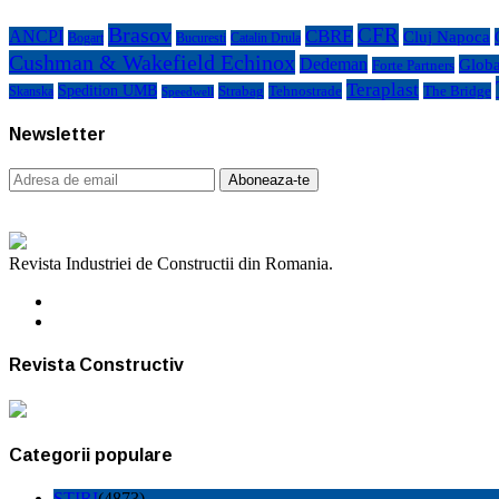
Brasov
CFR
CBRE
ANCPI
Cluj Napoca
Bogart
Bucuresti
Catalin Drula
Cushman & Wakefield Echinox
Dedeman
Globa
Forte Partners
Teraplast
Spedition UMB
Strabag
Tehnostrade
The Bridge
Skanska
Speedwell
Newsletter
Revista Industriei de Constructii din Romania.
Revista Constructiv
Categorii populare
STIRI
(4873)