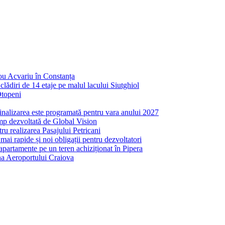
nou Acvariu în Constanța
ădiri de 14 etaje pe malul lacului Siutghiol
Otopeni
inalizarea este programată pentru vara anului 2027
mp dezvoltată de Global Vision
ru realizarea Pasajului Petricani
ai rapide și noi obligații pentru dezvoltatori
partamente pe un teren achiziționat în Pipera
ona Aeroportului Craiova