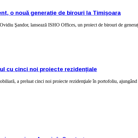
t, o nouă generație de birouri la Timișoara
diu Şandor, lansează ISHO Offices, un proiect de birouri de generație
l cu cinci noi proiecte rezidențiale
iliară, a preluat cinci noi proiecte rezidenţiale în portofoliu, ajungân