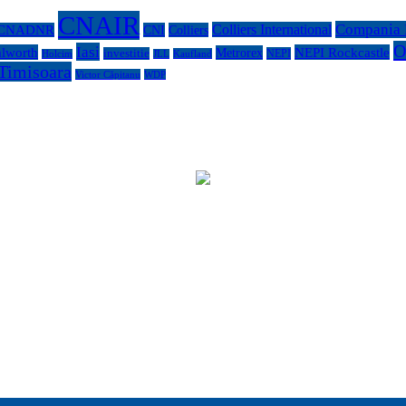
CNAIR
Compania N
Colliers International
CNADNR
CNI
Colliers
O
Iasi
lworth
NEPI Rockcastle
Metrorex
investitie
NEPI
Kaufland
Holcim
JLL
Timisoara
Victor Căpitanu
WDP