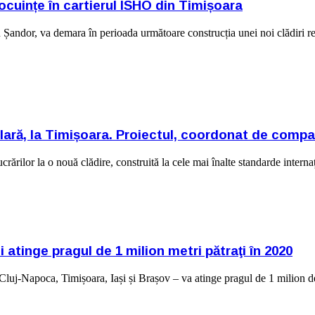
cuințe în cartierul ISHO din Timișoara
ndor, va demara în perioada următoare construcția unei noi clădiri rezi
colară, la Timișoara. Proiectul, coordonat de compa
crărilor la o nouă clădire, construită la cele mai înalte standarde interna
 atinge pragul de 1 milion metri pătraţi în 2020
Cluj-Napoca, Timișoara, Iași și Brașov – va atinge pragul de 1 milion d