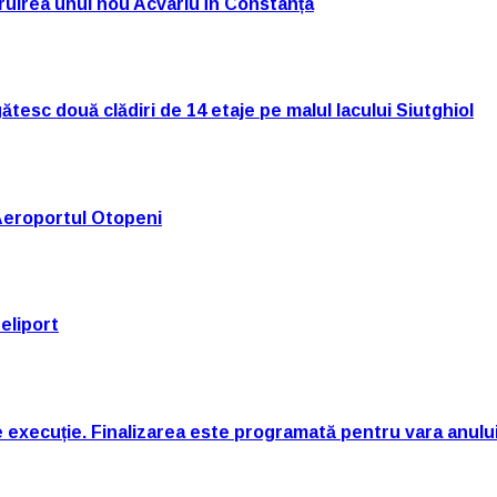
truirea unui nou Acvariu în Constanța
tesc două clădiri de 14 etaje pe malul lacului Siutghiol
Aeroportul Otopeni
eliport
e execuție. Finalizarea este programată pentru vara anulu