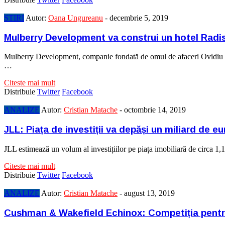
STIRI
Autor:
Oana Ungureanu
-
decembrie 5, 2019
Mulberry Development va construi un hotel Radi
Mulberry Development, companie fondată de omul de afaceri Ovidiu Șan
…
Citeste mai mult
Distribuie
Twitter
Facebook
ANALIZE
Autor:
Cristian Matache
-
octombrie 14, 2019
JLL: Piața de investiții va depăși un miliard de eu
JLL estimează un volum al investițiilor pe piața imobiliară de circa 
Citeste mai mult
Distribuie
Twitter
Facebook
ANALIZE
Autor:
Cristian Matache
-
august 13, 2019
Cushman & Wakefield Echinox: Competiția pentru 