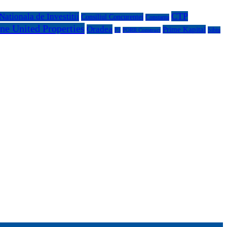
CTP
ationala de Investitii
Consiliul Concurentei
Constanta
ne United Properties
Oradea
Prime Kapital
Sibiu
P3
PORR Construct