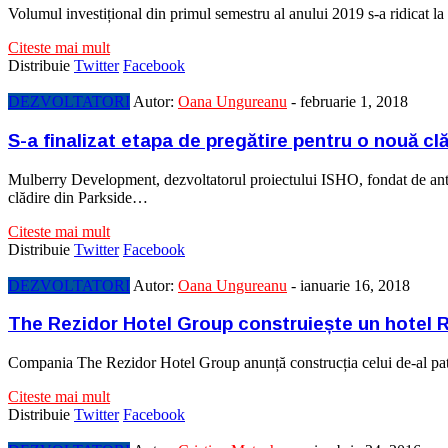
Volumul investițional din primul semestru al anului 2019 s-a ridicat l
Citeste mai mult
Distribuie
Twitter
Facebook
DEZVOLTATORI
Autor:
Oana Ungureanu
-
februarie 1, 2018
S-a finalizat etapa de pregătire pentru o nouă cl
Mulberry Development, dezvoltatorul proiectului ISHO, fondat de antrep
clădire din Parkside…
Citeste mai mult
Distribuie
Twitter
Facebook
DEZVOLTATORI
Autor:
Oana Ungureanu
-
ianuarie 16, 2018
The Rezidor Hotel Group construiește un hotel 
Compania The Rezidor Hotel Group anunță construcția celui de-al pat
Citeste mai mult
Distribuie
Twitter
Facebook