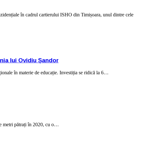
dențiale în cadrul cartierului ISHO din Timișoara, unul dintre cele
nia lui Ovidiu Șandor
ționale în materie de educație. Investiția se ridică la 6…
e metri pătrați în 2020, cu o…