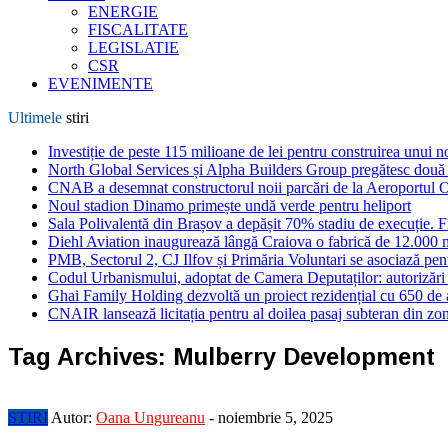
ENERGIE
FISCALITATE
LEGISLATIE
CSR
EVENIMENTE
Ultimele
stiri
Investiție de peste 115 milioane de lei pentru construirea unui 
North Global Services și Alpha Builders Group pregătesc două cl
CNAB a desemnat constructorul noii parcări de la Aeroportul 
Noul stadion Dinamo primește undă verde pentru heliport
Sala Polivalentă din Brașov a depășit 70% stadiu de execuție. F
Diehl Aviation inaugurează lângă Craiova o fabrică de 12.000 
PMB, Sectorul 2, CJ Ilfov și Primăria Voluntari se asociază pent
Codul Urbanismului, adoptat de Camera Deputaților: autorizări m
Ghai Family Holding dezvoltă un proiect rezidențial cu 650 de a
CNAIR lansează licitația pentru al doilea pasaj subteran din z
Tag Archives:
Mulberry Development
STIRI
Autor:
Oana Ungureanu
-
noiembrie 5, 2025