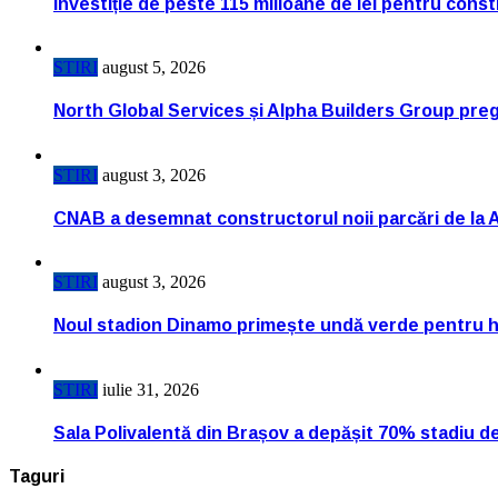
Investiție de peste 115 milioane de lei pentru cons
STIRI
august 5, 2026
North Global Services și Alpha Builders Group pregă
STIRI
august 3, 2026
CNAB a desemnat constructorul noii parcări de la 
STIRI
august 3, 2026
Noul stadion Dinamo primește undă verde pentru h
STIRI
iulie 31, 2026
Sala Polivalentă din Brașov a depășit 70% stadiu d
Taguri