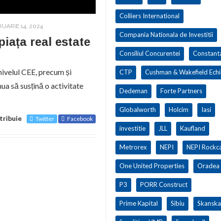
Colliers International
UARIE 14, 2024
Compania Nationala de Investitii
iața real estate
Consiliul Concurentei
Constant
nivelul CEE, precum și
CTP
Cushman & Wakefield Ech
ua să susțină o activitate
Dedeman
Forte Partners
Globalworth
Holcim
Iasi
tribuie
Twitter
Facebook
investitie
JLL
Kaufland
Metrorex
NEPI
NEPI Rockca
One United Properties
Oradea
P3
PORR Construct
Prime Kapital
Sibiu
Skanska