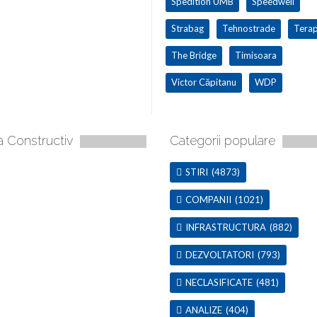
Spedition UMB
Speedwell
Strabag
Tehnostrade
Terap
The Bridge
Timisoara
Victor Căpitanu
WDP
a Constructiv
Categorii populare
STIRI
(4873)
COMPANII
(1021)
INFRASTRUCTURA
(882)
DEZVOLTATORI
(793)
NECLASIFICATE
(481)
ANALIZE
(404)