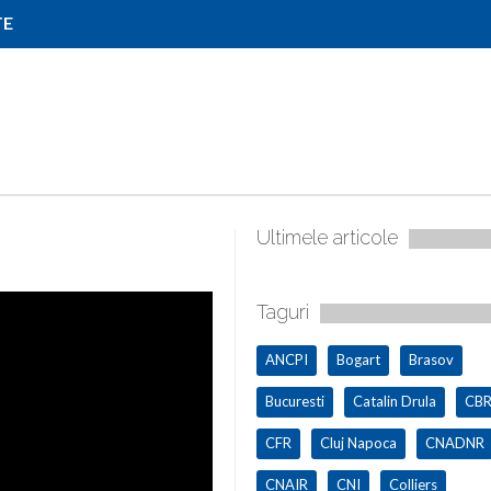
TE
Ultimele articole
Taguri
ANCPI
Bogart
Brasov
Bucuresti
Catalin Drula
CBR
CFR
Cluj Napoca
CNADNR
CNAIR
CNI
Colliers