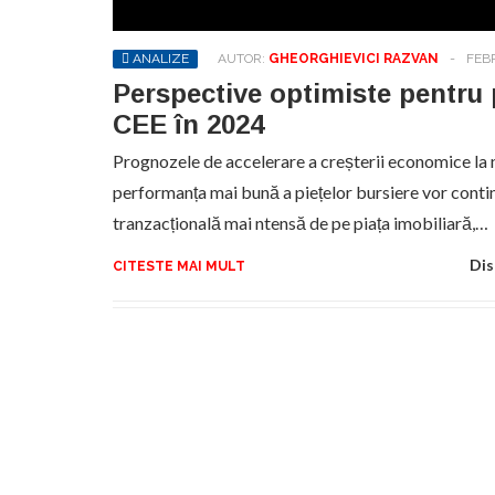
ANALIZE
AUTOR:
GHEORGHIEVICI RAZVAN
-
FEBR
Perspective optimiste pentru p
CEE în 2024
Prognozele de accelerare a creșterii economice la 
performanța mai bună a piețelor bursiere vor contin
tranzacțională mai ntensă de pe piața imobiliară,…
Dis
CITESTE MAI MULT