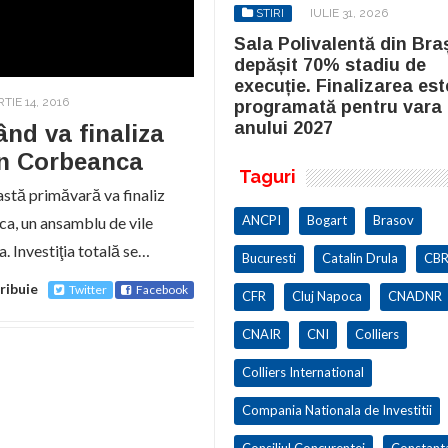
STIRI
IULIE 31, 2026
STIRI
IULIE 31, 2026
la Polivalentă din Brașov a
Sala Polivalentă din Bra
pășit 70% stadiu de
depășit 70% stadiu de
cuție. Finalizarea este
execuție. Finalizarea est
TIE 14, 2016
ogramată pentru vara
programată pentru vara
ului 2027
anului 2027
nd va finaliza
in Corbeanca
Taguri
astă primăvară va finaliz
ANCPI
Bogart
Brasov
a, un ansamblu de vile
. Investiţia totală se…
Bucuresti
Catalin Drula
CBR
ribuie
Twitter
Facebook
CFR
Cluj Napoca
CNADNR
CNAIR
CNI
Colliers
Colliers International
Compania Nationala de Investitii
Consiliul Concurentei
Constant