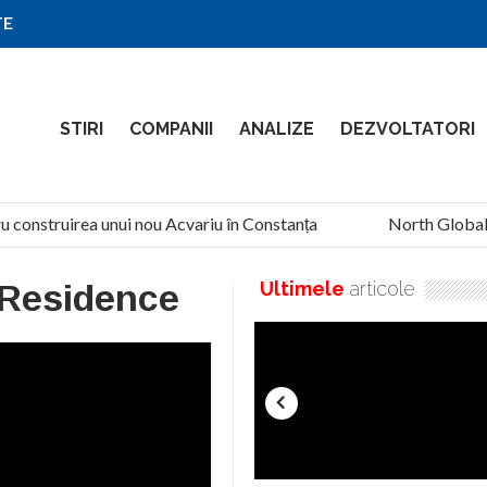
TE
STIRI
COMPANII
ANALIZE
DEZVOLTATORI
u construirea unui nou Acvariu în Constanța
North Global S
Residence
Ultimele
articole