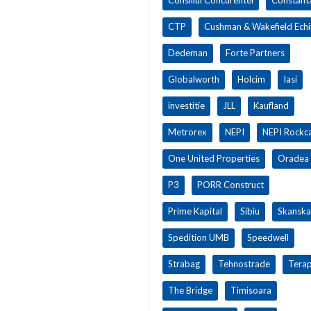
CTP
Cushman & Wakefield Ech
Dedeman
Forte Partners
Globalworth
Holcim
Iasi
investitie
JLL
Kaufland
Metrorex
NEPI
NEPI Rockca
One United Properties
Oradea
P3
PORR Construct
Prime Kapital
Sibiu
Skanska
Spedition UMB
Speedwell
Strabag
Tehnostrade
Terap
The Bridge
Timisoara