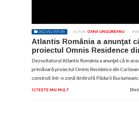
Sa
de
exe
DEZVOLTATORI
AUTOR:
OANA UNGUREANU
-
MAR
pr
an
Atlantis România a anunţat câ
proiectul Omnis Residence d
Dezvoltatorul Atlantis România a anunţat că în ace
primăvară proiectul Omnis Residence din Corbeanc
construit într-o zonă limitrofă Pădurii Buciumeanca
Dist
CITESTE MAI MULT