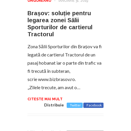
UNGUREANU
-
IANUARIE 31, 2019
Brașov: soluție pentru
legarea zonei Sălii
Sporturilor de cartierul
Tractorul
Zona Sălii Sporturilor din Brașov va fi
legată de cartierul Tractorul de un
pasaj hobanat iar o parte din trafic va
fi trecută în subteran,
scrie www.bizbrasov.ro.
„Zilele trecute, am avut o…
CITESTE MAI MULT
Distribuie
Twitter
Facebook