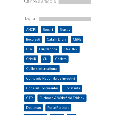
Ultimele articole
Taguri
ANCPI
Bogart
Brasov
Bucuresti
Catalin Drula
CBRE
CFR
Cluj Napoca
CNADNR
CNAIR
CNI
Colliers
Colliers International
Compania Nationala de Investitii
Consiliul Concurentei
Constanta
CTP
Cushman & Wakefield Echinox
Dedeman
Forte Partners