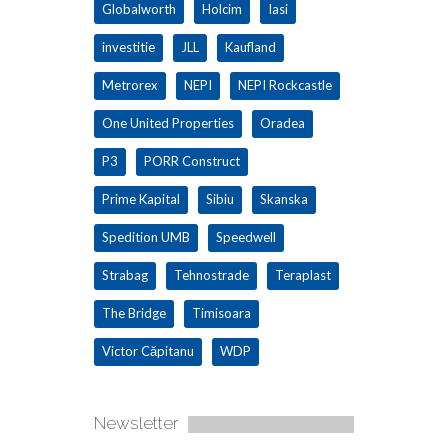
Globalworth
Holcim
Iasi
investitie
JLL
Kaufland
Metrorex
NEPI
NEPI Rockcastle
One United Properties
Oradea
P3
PORR Construct
Prime Kapital
Sibiu
Skanska
Spedition UMB
Speedwell
Strabag
Tehnostrade
Teraplast
The Bridge
Timisoara
Victor Căpitanu
WDP
Newsletter