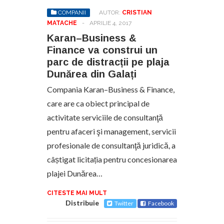
COMPANII
AUTOR:
CRISTIAN
MATACHE
-
APRILIE 4, 2017
Karan–Business &
Finance va construi un
parc de distracții pe plaja
Dunărea din Galați
Compania Karan–Business & Finance,
care are ca obiect principal de
activitate serviciile de consultanţă
pentru afaceri şi management, servicii
profesionale de consultanţă juridică, a
câștigat licitația pentru concesionarea
plajei Dunărea…
CITESTE MAI MULT
Distribuie
Twitter
Facebook