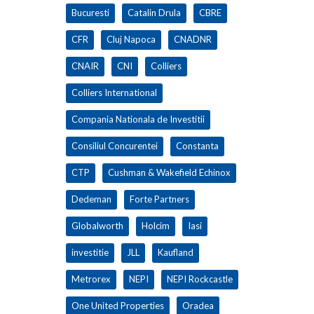
Bucuresti
Catalin Drula
CBRE
CFR
Cluj Napoca
CNADNR
CNAIR
CNI
Colliers
Colliers International
Compania Nationala de Investitii
Consiliul Concurentei
Constanta
CTP
Cushman & Wakefield Echinox
Dedeman
Forte Partners
Globalworth
Holcim
Iasi
investitie
JLL
Kaufland
Metrorex
NEPI
NEPI Rockcastle
One United Properties
Oradea