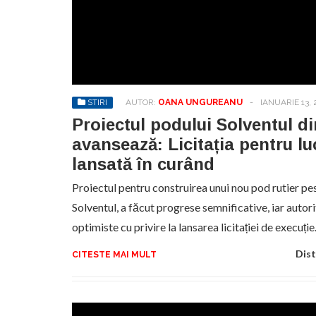
STIRI
AUTOR:
OANA UNGUREANU
-
IANUARIE 13, 
Proiectul podului Solventul d
avansează: Licitația pentru luc
lansată în curând
Proiectul pentru construirea unui nou pod rutier pe
Solventul, a făcut progrese semnificative, iar autor
optimiste cu privire la lansarea licitației de execuți
Dist
CITESTE MAI MULT