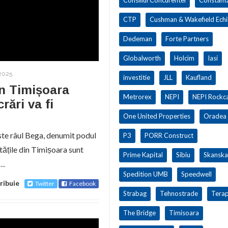
CTP
Cushman & Wakefield Ech
Dedeman
Forte Partners
Globalworth
Holcim
Iasi
2025
investitie
JLL
Kaufland
in Timișoara
Metrorex
NEPI
NEPI Rockca
rări va fi
One United Properties
Oradea
ste râul Bega, denumit podul
P3
PORR Construct
itățile din Timișoara sunt
Prime Kapital
Sibiu
Skanska
e…
Spedition UMB
Speedwell
ribuie
Twitter
Facebook
Strabag
Tehnostrade
Terap
The Bridge
Timisoara