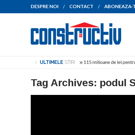
DESPRE NOI
CONTACT
ABONEAZA-
Investiție de peste 115 milioane de lei pentru
ULTIMELE
STIRI
Tag Archives:
podul S