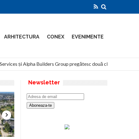
ARHITECTURA
CONEX
EVENIMENTE
rvices și Alpha Builders Group pregătesc două clădiri de 14 etaje p
Newsletter