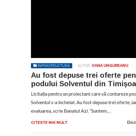
INFRASTRUCTURA
AUTOR:
OANA UNGUREANU
-
Au fost depuse trei oferte pen
podului Solventul din Timișo
Licitația pentru un proiectant care să contureze pod
Solventul s-a încheiat. Au fost depuse trei oferte, ia
evaluarea, scrie Banatul Azi. ”Suntem…
Dist
CITESTE MAI MULT