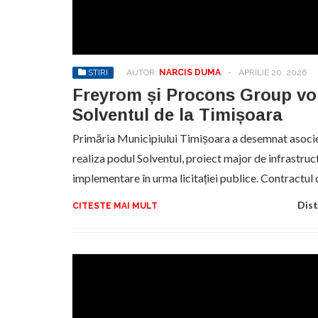
Sa
de
exe
STIRI
AUTOR:
NARCIS DUMA
-
APRILIE 20, 2026
pr
an
Freyrom și Procons Group vor
Solventul de la Timișoara
Primăria Municipiului Timișoara a desemnat asocie
realiza podul Solventul, proiect major de infrastruc
implementare în urma licitației publice. Contractul 
Dist
CITESTE MAI MULT