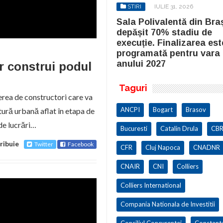
STIRI
IULIE 31, 2026
STIRI
IULIE 31, 2026
la Polivalentă din Brașov a
Sala Polivalentă din Bra
pășit 70% stadiu de
depășit 70% stadiu de
cuție. Finalizarea este
execuție. Finalizarea est
ogramată pentru vara
programată pentru vara
ului 2027
anului 2027
 construi podul
Taguri
rea de constructori care va
ANCPI
Bogart
Brasov
tură urbană aflat în etapa de
de lucrări…
Bucuresti
Catalin Drula
CBR
ribuie
Twitter
Facebook
CFR
Cluj Napoca
CNADNR
CNAIR
CNI
Colliers
Colliers International
Compania Nationala de Investitii
Consiliul Concurentei
Constant