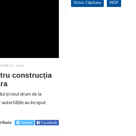
Victor Căpitanu
WDP
IUNIE 10, 2021
tru construcția
ara
ul și noul drum de la
r autortățile au început
ribuie
Twitter
Facebook