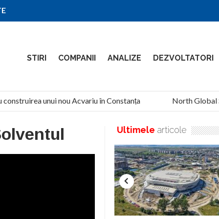
TE
STIRI
COMPANII
ANALIZE
DEZVOLTATORI
 construirea unui nou Acvariu în Constanța
North Global Se
olventul
Ultimele
articole