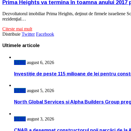
Prima Heights va termina în toamna anului 2017 p
Dezvoltatorul imobiliar Prima Heights, deţinut de firmele israeliene S
rezidenţial…
Citeste mai mult
Distribuie
Twitter
Facebook
Ultimele articole
STIRI
august 6, 2026
Investiție de peste 115 milioane de lei pentru cons
STIRI
august 5, 2026
North Global Services și Alpha Builders Group pregă
STIRI
august 3, 2026
CNAB a desemnat constructorul noii parcări de la 