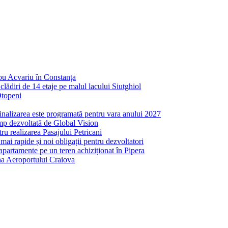
nou Acvariu în Constanța
ădiri de 14 etaje pe malul lacului Siutghiol
Otopeni
inalizarea este programată pentru vara anului 2027
mp dezvoltată de Global Vision
ru realizarea Pasajului Petricani
ai rapide și noi obligații pentru dezvoltatori
partamente pe un teren achiziționat în Pipera
ona Aeroportului Craiova