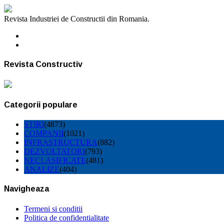
Revista Industriei de Constructii din Romania.
Revista Constructiv
Categorii populare
STIRI
(4873)
COMPANII
(1021)
INFRASTRUCTURA
(882)
DEZVOLTATORI
(793)
NECLASIFICATE
(481)
ANALIZE
(404)
Navigheaza
Termeni si conditii
Politica de confidentialitate