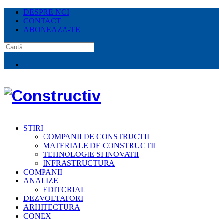
DESPRE NOI
CONTACT
ABONEAZA-TE
STIRI
COMPANII DE CONSTRUCTII
MATERIALE DE CONSTRUCTII
TEHNOLOGIE SI INOVATII
INFRASTRUCTURA
COMPANII
ANALIZE
EDITORIAL
DEZVOLTATORI
ARHITECTURA
CONEX