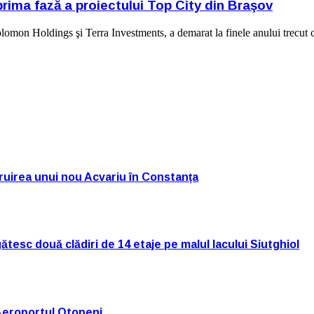
rima fază a proiectului Top City din Braşov
olomon Holdings şi Terra Investments, a demarat la finele anului trecut 
truirea unui nou Acvariu în Constanța
tesc două clădiri de 14 etaje pe malul lacului Siutghiol
Aeroportul Otopeni