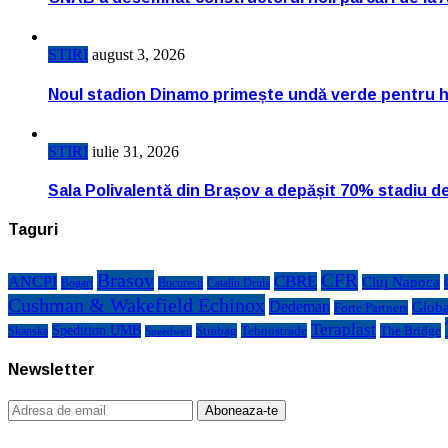
STIRI
august 3, 2026
Noul stadion Dinamo primește undă verde pentru h
STIRI
iulie 31, 2026
Sala Polivalentă din Brașov a depășit 70% stadiu d
Taguri
Brasov
CFR
CBRE
ANCPI
Cluj Napoca
Bogart
Bucuresti
Catalin Drula
Cushman & Wakefield Echinox
Dedeman
Globa
Forte Partners
Teraplast
Spedition UMB
Strabag
Tehnostrade
The Bridge
Skanska
Speedwell
Newsletter