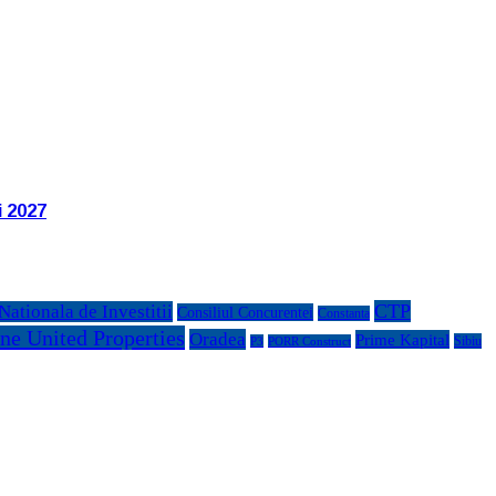
i 2027
CTP
ationala de Investitii
Consiliul Concurentei
Constanta
ne United Properties
Oradea
Prime Kapital
Sibiu
P3
PORR Construct