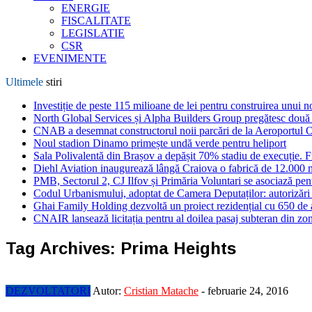
ENERGIE
FISCALITATE
LEGISLATIE
CSR
EVENIMENTE
Ultimele
stiri
Investiție de peste 115 milioane de lei pentru construirea unui 
North Global Services și Alpha Builders Group pregătesc două cl
CNAB a desemnat constructorul noii parcări de la Aeroportul 
Noul stadion Dinamo primește undă verde pentru heliport
Sala Polivalentă din Brașov a depășit 70% stadiu de execuție. F
Diehl Aviation inaugurează lângă Craiova o fabrică de 12.000 
PMB, Sectorul 2, CJ Ilfov și Primăria Voluntari se asociază pent
Codul Urbanismului, adoptat de Camera Deputaților: autorizări m
Ghai Family Holding dezvoltă un proiect rezidențial cu 650 de a
CNAIR lansează licitația pentru al doilea pasaj subteran din z
Tag Archives:
Prima Heights
DEZVOLTATORI
Autor:
Cristian Matache
-
februarie 24, 2016