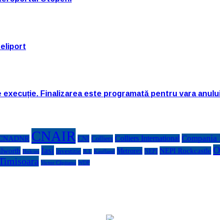
eliport
e execuție. Finalizarea este programată pentru vara anulu
CNAIR
Compania N
Colliers International
CNADNR
CNI
Colliers
O
Iasi
lworth
NEPI Rockcastle
Metrorex
investitie
NEPI
Kaufland
Holcim
JLL
Timisoara
Victor Căpitanu
WDP