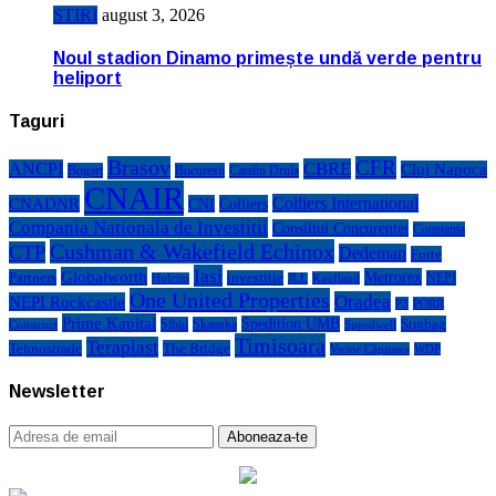
STIRI
august 3, 2026
Noul stadion Dinamo primește undă verde pentru
heliport
Taguri
Brasov
CFR
CBRE
ANCPI
Cluj Napoca
Bogart
Bucuresti
Catalin Drula
CNAIR
Colliers International
CNADNR
CNI
Colliers
Compania Nationala de Investitii
Consiliul Concurentei
Constanta
Cushman & Wakefield Echinox
CTP
Dedeman
Forte
Iasi
Globalworth
Metrorex
Partners
investitie
NEPI
Kaufland
Holcim
JLL
One United Properties
Oradea
NEPI Rockcastle
P3
PORR
Prime Kapital
Spedition UMB
Strabag
Sibiu
Skanska
Construct
Speedwell
Timisoara
Teraplast
Tehnostrade
The Bridge
Victor Căpitanu
WDP
Newsletter