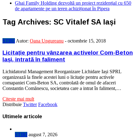
Ghai Family Holding dezvoltă un proiect rezidențial cu 650
de apartamente pe un teren achiziționat în Pipera
Tag Archives:
SC Vitalef SA Iași
STIRI
Autor:
Oana Ungureanu
-
octombrie 15, 2018
Licitație pentru vânzarea activelor Com-Beton
Iași, intrată în faliment
Lichidatorul Management Reorganizare Lichidare Iași SPRL
organizează la finele acestei luni o licitație pentru activele
comapaniei Com-Beton SA, controlată de omul de afaceri
Constantin Comănescu, societatea care a intrat în faliment,…
Citeste mai mult
Distribuie
Twitter
Facebook
Ultimele articole
STIRI
august 7, 2026