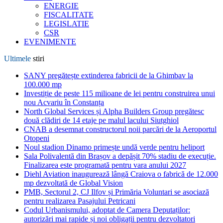
ENERGIE
FISCALITATE
LEGISLATIE
CSR
EVENIMENTE
Ultimele
stiri
SANY pregătește extinderea fabricii de la Ghimbav la
100.000 mp
Investiție de peste 115 milioane de lei pentru construirea unui
nou Acvariu în Constanța
North Global Services și Alpha Builders Group pregătesc
două clădiri de 14 etaje pe malul lacului Siutghiol
CNAB a desemnat constructorul noii parcări de la Aeroportul
Otopeni
Noul stadion Dinamo primește undă verde pentru heliport
Sala Polivalentă din Brașov a depășit 70% stadiu de execuție.
Finalizarea este programată pentru vara anului 2027
Diehl Aviation inaugurează lângă Craiova o fabrică de 12.000
mp dezvoltată de Global Vision
PMB, Sectorul 2, CJ Ilfov și Primăria Voluntari se asociază
pentru realizarea Pasajului Petricani
Codul Urbanismului, adoptat de Camera Deputaților:
autorizări mai rapide și noi obligații pentru dezvoltatori