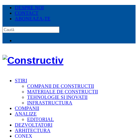
DESPRE NOI
CONTACT
ABONEAZA-TE
STIRI
COMPANII DE CONSTRUCTII
MATERIALE DE CONSTRUCTII
TEHNOLOGIE SI INOVATII
INFRASTRUCTURA
COMPANII
ANALIZE
EDITORIAL
DEZVOLTATORI
ARHITECTURA
CONEX