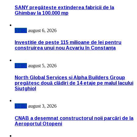
SANY pregătește extinderea fabricii de la
Ghimbav la 100.000 mp
STIRI
august 6, 2026
Investiție de peste 115 milioane de lei pentru
construirea unui nou Acvariu în Constanța
STIRI
august 5, 2026
North Global Services și Alpha Builders Group
pregătesc două clădiri de 14 etaje pe malul lacului
Siutghiol
STIRI
august 3, 2026
CNAB a desemnat constructorul noii parcări de la
Aeroportul Otopeni