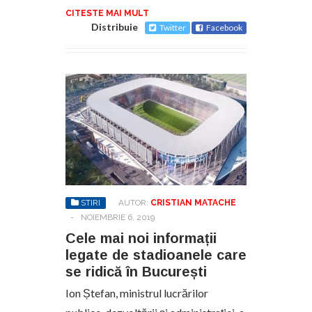
CITESTE MAI MULT
Distribuie
Twitter
Facebook
STIRI
AUTOR:
CRISTIAN MATACHE
-
NOIEMBRIE 6, 2019
Cele mai noi informații
legate de stadioanele care
se ridică în București
Ion Ștefan, ministrul lucrărilor