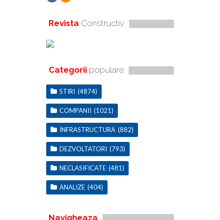
Revista
Constructiv
Categorii
populare
STIRI
(4874)
COMPANII
(1021)
INFRASTRUCTURA
(882)
DEZVOLTATORI
(793)
NECLASIFICATE
(481)
ANALIZE
(404)
Navigheaza