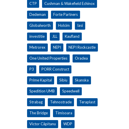
CTP
Cushman & Wakefield Echinox
Dedeman
Forte Partners
Globalworth
Holcim
Iasi
investitie
JLL
Kaufland
Metrorex
NEPI
NEPI Rockcastle
One United Properties
Oradea
P3
PORR Construct
Prime Kapital
Sibiu
Skanska
Spedition UMB
Speedwell
Strabag
Tehnostrade
Teraplast
The Bridge
Timisoara
Victor Căpitanu
WDP