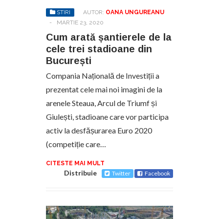
STIRI
AUTOR:
OANA UNGUREANU
-
MARTIE 23, 2020
Cum arată șantierele de la
cele trei stadioane din
București
Compania Națională de Investiții a
prezentat cele mai noi imagini de la
arenele Steaua, Arcul de Triumf și
Giulești, stadioane care vor participa
activ la desfășurarea Euro 2020
(competiție care…
CITESTE MAI MULT
Distribuie
Twitter
Facebook