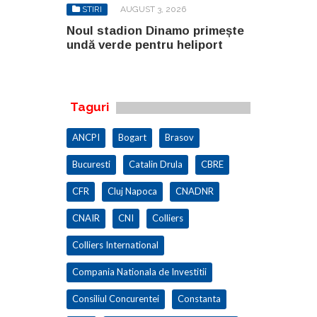
6
STIRI
AUGUST 3, 2026
STIRI
AU
o primește
Noul stadion Dinamo primește
SANY pregă
eliport
undă verde pentru heliport
fabricii de
100.000 mp
Taguri
ANCPI
Bogart
Brasov
Bucuresti
Catalin Drula
CBRE
CFR
Cluj Napoca
CNADNR
CNAIR
CNI
Colliers
Colliers International
Compania Nationala de Investitii
Consiliul Concurentei
Constanta