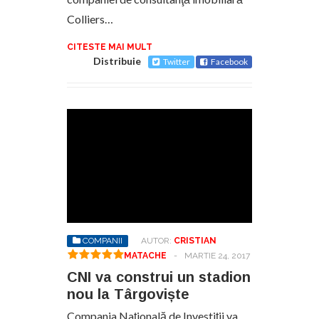
Colliers…
CITESTE MAI MULT
Distribuie
Twitter
Facebook
COMPANII
AUTOR:
CRISTIAN
MATACHE
-
MARTIE 24, 2017
CNI va construi un stadion
nou la Târgoviște
Compania Naţională de Investiţii va