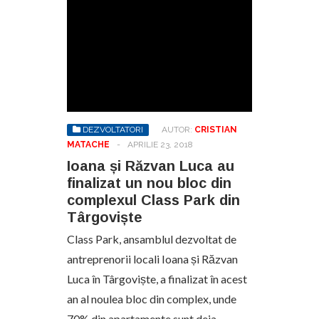
DEZVOLTATORI
AUTOR:
CRISTIAN
MATACHE
-
APRILIE 23, 2018
Ioana și Răzvan Luca au
finalizat un nou bloc din
complexul Class Park din
Târgoviște
Class Park, ansamblul dezvoltat de
antreprenorii locali Ioana și Răzvan
Luca în Târgoviște, a finalizat în acest
an al noulea bloc din complex, unde
70% din apartamente sunt deja