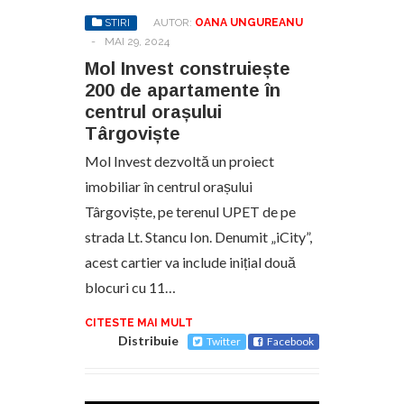
STIRI
AUTOR:
OANA UNGUREANU
-
MAI 29, 2024
Mol Invest construiește
200 de apartamente în
centrul orașului
Târgoviște
Mol Invest dezvoltă un proiect
imobiliar în centrul orașului
Târgoviște, pe terenul UPET de pe
strada Lt. Stancu Ion. Denumit „iCity”,
acest cartier va include inițial două
blocuri cu 11…
CITESTE MAI MULT
Distribuie
Twitter
Facebook