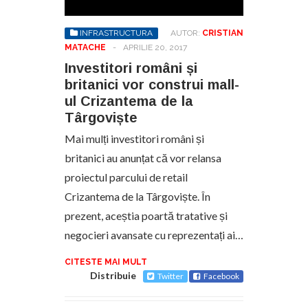
INFRASTRUCTURA
AUTOR:
CRISTIAN
MATACHE
-
APRILIE 20, 2017
Investitori români și
britanici vor construi mall-
ul Crizantema de la
Târgoviște
Mai mulți investitori români și
britanici au anunțat că vor relansa
proiectul parcului de retail
Crizantema de la Târgoviște. În
prezent, aceștia poartă tratative și
negocieri avansate cu reprezentați ai…
CITESTE MAI MULT
Distribuie
Twitter
Facebook