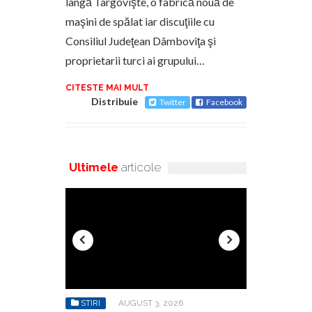
lângă Târgovişte, o fabrică nouă de
maşini de spălat iar discuţiile cu
Consiliul Judeţean Dâmboviţa şi
proprietarii turci ai grupului…
CITESTE MAI MULT
Distribuie
Twitter
Facebook
Ultimele
articole
26
STIRI
AUGUST 7, 2026
STIRI
A