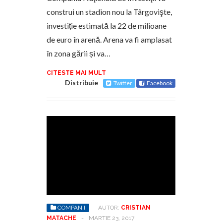
construi un stadion nou la Târgovişte,
investiție estimată la 22 de milioane
de euro în arenă. Arena va fi amplasat
în zona gării și va…
CITESTE MAI MULT
Distribuie
Twitter
Facebook
COMPANII
AUTOR:
CRISTIAN
MATACHE
-
MARTIE 23, 2017