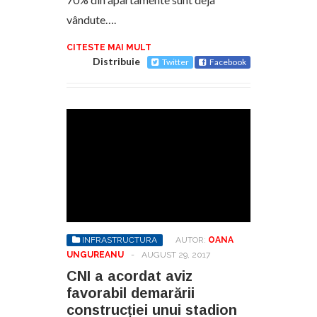
vândute….
CITESTE MAI MULT
Distribuie
Twitter
Facebook
INFRASTRUCTURA
AUTOR:
OANA
UNGUREANU
-
AUGUST 29, 2017
CNI a acordat aviz
favorabil demarării
construcției unui stadion