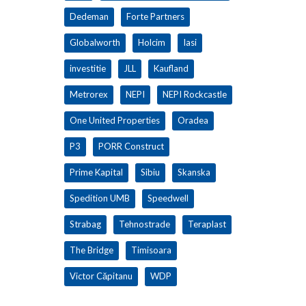
Dedeman
Forte Partners
Globalworth
Holcim
Iasi
investitie
JLL
Kaufland
Metrorex
NEPI
NEPI Rockcastle
One United Properties
Oradea
P3
PORR Construct
Prime Kapital
Sibiu
Skanska
Spedition UMB
Speedwell
Strabag
Tehnostrade
Teraplast
The Bridge
Timisoara
Victor Căpitanu
WDP