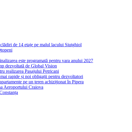
ădiri de 14 etaje pe malul lacului Siutghiol
Otopeni
inalizarea este programată pentru vara anului 2027
mp dezvoltată de Global Vision
ru realizarea Pasajului Petricani
ai rapide și noi obligații pentru dezvoltatori
partamente pe un teren achiziționat în Pipera
ona Aeroportului Craiova
 Constanța