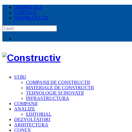
DESPRE NOI
CONTACT
ABONEAZA-TE
STIRI
COMPANII DE CONSTRUCTII
MATERIALE DE CONSTRUCTII
TEHNOLOGIE SI INOVATII
INFRASTRUCTURA
COMPANII
ANALIZE
EDITORIAL
DEZVOLTATORI
ARHITECTURA
CONEX