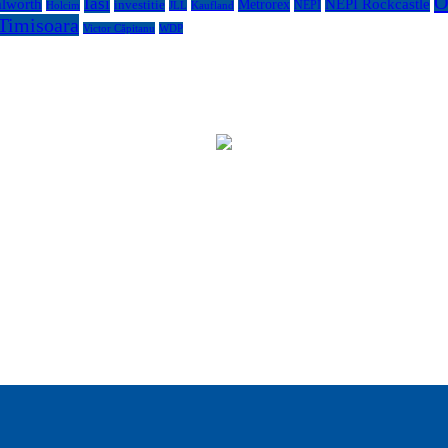
O
Iasi
lworth
NEPI Rockcastle
Metrorex
investitie
NEPI
Kaufland
Holcim
JLL
Timisoara
Victor Căpitanu
WDP