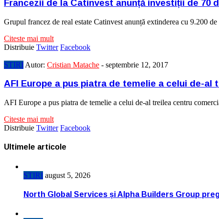
Francezii de la Catinvest anunță investiții de 70
Grupul francez de real estate Catinvest anunță extinderea cu 9.200 de m
Citeste mai mult
Distribuie
Twitter
Facebook
STIRI
Autor:
Cristian Matache
-
septembrie 12, 2017
AFI Europe a pus piatra de temelie a celui de-al
AFI Europe a pus piatra de temelie a celui de-al treilea centru comer
Citeste mai mult
Distribuie
Twitter
Facebook
Ultimele articole
STIRI
august 5, 2026
North Global Services și Alpha Builders Group pregă