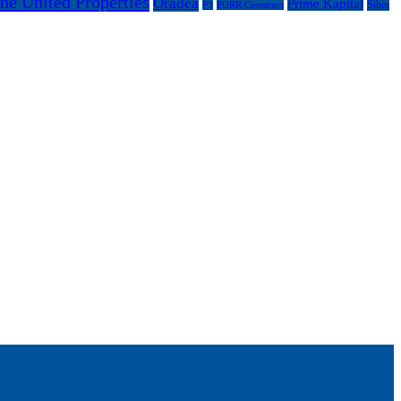
ne United Properties
Oradea
Prime Kapital
Sibiu
P3
PORR Construct