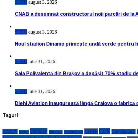
STIRI
august 3, 2026
CNAB a desemnat constructorul noii parcări de la 
STIRI
august 3, 2026
Noul stadion Dinamo primește undă verde pentru h
STIRI
iulie 31, 2026
Sala Polivalentă din Brașov a depășit 70% stadiu d
STIRI
iulie 31, 2026
Diehl Aviation inaugurează lângă Craiova o fabrică 
Taguri
Brasov
CFR
CBRE
ANCPI
Cluj Napoca
Bogart
Bucuresti
Catalin Drula