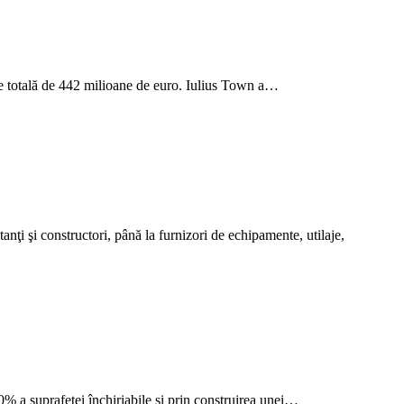
re totală de 442 milioane de euro. Iulius Town a…
nţi şi constructori, până la furnizori de echipamente, utilaje,
% a suprafeței închiriabile și prin construirea unei…