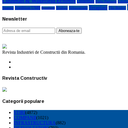
Cushman & Wakefield Echinox
Dedeman
Globa
Forte Partners
Teraplast
Spedition UMB
Strabag
Tehnostrade
The Bridge
Skanska
Speedwell
Newsletter
Revista Industriei de Constructii din Romania.
Revista Constructiv
Categorii populare
STIRI
(4872)
COMPANII
(1021)
INFRASTRUCTURA
(882)
DEZVOLTATORI
(793)