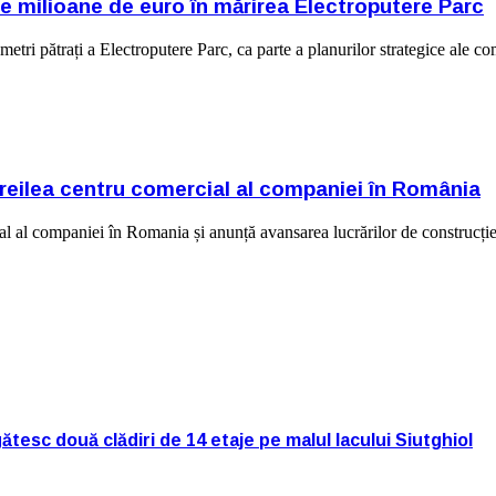
 de milioane de euro în mărirea Electroputere Parc
etri pătrați a Electroputere Parc, ca parte a planurilor strategice ale c
 treilea centru comercial al companiei în România
cial al companiei în Romania și anunță avansarea lucrărilor de construc
tesc două clădiri de 14 etaje pe malul lacului Siutghiol