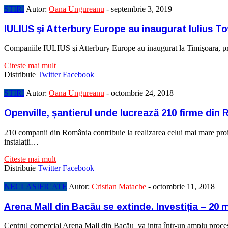
STIRI
Autor:
Oana Ungureanu
-
septembrie 3, 2019
IULIUS şi Atterbury Europe au inaugurat Iulius T
Companiile IULIUS şi Atterbury Europe au inaugurat la Timişoara, pro
Citeste mai mult
Distribuie
Twitter
Facebook
STIRI
Autor:
Oana Ungureanu
-
octombrie 24, 2018
Openville, șantierul unde lucrează 210 firme din
210 companii din România contribuie la realizarea celui mai mare proiect
instalaţii…
Citeste mai mult
Distribuie
Twitter
Facebook
NECLASIFICATE
Autor:
Cristian Matache
-
octombrie 11, 2018
Arena Mall din Bacău se extinde. Investiția – 20 
Centrul comercial Arena Mall din Bacău va intra într-un amplu proces 