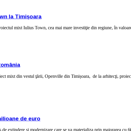
own la Timișoara
iectul mixt Iulius Town, cea mai mare investiţie din regiune, în valoa
 România
 mixt din vestul ţării, Openville din Timișoara, de la arhitecţi, proiecta
milioane de euro
de extindere și modernizare care se va materializa prin majorarea cu 60