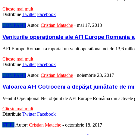
Citeste mai mult
Distribuie
Twitter
Facebook
COMPANII
Autor:
Cristian Matache
-
mai 17, 2018
Veniturile operaționale ale AFI Europe Romania 
AFI Europe Romania a raportat un venit operational net de 13,6 milio
Citeste mai mult
Distribuie
Twitter
Facebook
COMPANII
Autor:
Cristian Matache
-
noiembrie 23, 2017
Valoarea AFI Cotroceni a depășit jumătate de mi
Venitul Operațional Net obținut de AFI Europe România din activele g
Citeste mai mult
Distribuie
Twitter
Facebook
STIRI
Autor:
Cristian Matache
-
octombrie 18, 2017