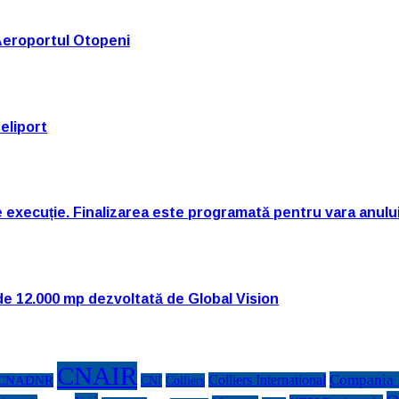
Aeroportul Otopeni
eliport
e execuție. Finalizarea este programată pentru vara anulu
de 12.000 mp dezvoltată de Global Vision
CNAIR
Compania N
Colliers International
CNADNR
CNI
Colliers