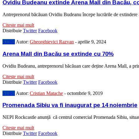
Ovidiu Budeanu extinde Arena Mall din Bacău, con
Antreprenorul băcăuan Ovidiu Budeanu începe lucrările de extindere a
Citeste mai mult
Distribuie
Twitter
Facebook
STIRI
Autor:
Gheorghievici Razvan
-
aprilie 9, 2024
Arena Mall din Bacău se extinde cu 70%
Ovidiu Budeanu, antreprenorul băcăuan care deține Arena Mall, a prim
Citeste mai mult
Distribuie
Twitter
Facebook
STIRI
Autor:
Cristian Matache
-
octombrie 9, 2019
Promenada Sibiu va fi inaugurat pe 14 noiembrie
NEPI Rockcastle anunță că centrul comercial Promenada Sibiu, situat în
Citeste mai mult
Distribuie
Twitter
Facebook