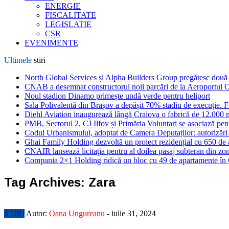
ENERGIE
FISCALITATE
LEGISLATIE
CSR
EVENIMENTE
Ultimele
stiri
North Global Services și Alpha Builders Group pregătesc două cl
CNAB a desemnat constructorul noii parcări de la Aeroportul 
Noul stadion Dinamo primește undă verde pentru heliport
Sala Polivalentă din Brașov a depășit 70% stadiu de execuție. F
Diehl Aviation inaugurează lângă Craiova o fabrică de 12.000 
PMB, Sectorul 2, CJ Ilfov și Primăria Voluntari se asociază pent
Codul Urbanismului, adoptat de Camera Deputaților: autorizări m
Ghai Family Holding dezvoltă un proiect rezidențial cu 650 de a
CNAIR lansează licitația pentru al doilea pasaj subteran din z
Compania 2×1 Holding ridică un bloc cu 49 de apartamente în
Tag Archives:
Zara
STIRI
Autor:
Oana Ungureanu
-
iulie 31, 2024