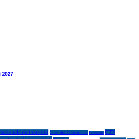
i 2027
CTP
ationala de Investitii
Consiliul Concurentei
Constanta