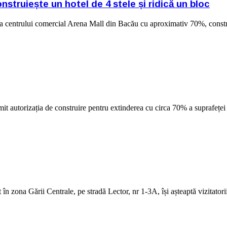
struiește un hotel de 4 stele și ridică un bloc
 centrului comercial Arena Mall din Bacău cu aproximativ 70%, constru
it autorizația de construire pentru extinderea cu circa 70% a suprafețe
 zona Gării Centrale, pe stradă Lector, nr 1-3A, își așteaptă vizitatori