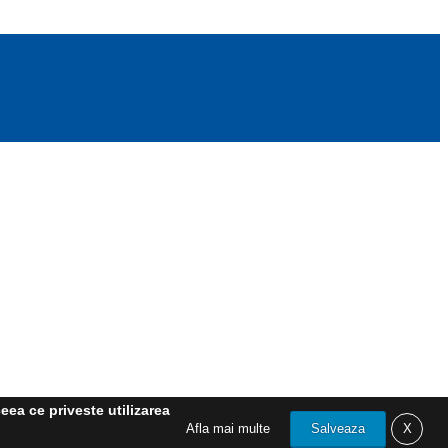
eea ce priveste utilizarea
Afla mai multe
Salveaza
X