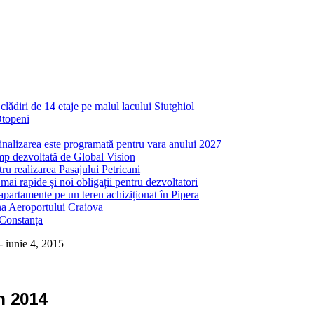
ădiri de 14 etaje pe malul lacului Siutghiol
Otopeni
inalizarea este programată pentru vara anului 2027
mp dezvoltată de Global Vision
ru realizarea Pasajului Petricani
ai rapide și noi obligații pentru dezvoltatori
partamente pe un teren achiziționat în Pipera
ona Aeroportului Craiova
 Constanța
-
iunie 4, 2015
n 2014