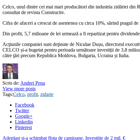
Celco, unul dintre cei mai mari producători din industria zidăriei din
consultat de revista Constructiv.
Cifra de afaceri a crescut de asemenea cu circa 10%, sărind pragul de
Din profit, 5,7 milioane de lei urmează a fi repartizat pentru dividende
Acţiunile companiei sunt deţinute de Niculae Dușu, directorul executi
CELCO și-a bugetat pentru perioada următoare investiții de 3,8 milioan
către ţări precum Republica Moldova, Bulgaria, Ucraina și Italia.
Scris de:
Andrei Pena
View more posts
Tags:
Celco
,
profit
,
zidarie
Facebook
Twitter
Google+
Linkedin
Pinterest
Adeplast si-a schimbat flota de camioane. Investitie de 2 mil. €