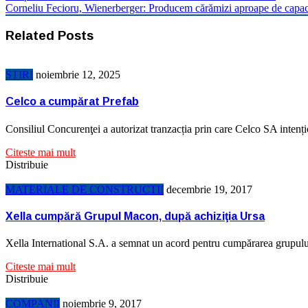
Corneliu Fecioru, Wienerberger: Producem cărămizi aproape de capac
Related Posts
STIRI
noiembrie 12, 2025
Celco a cumpărat Prefab
Consiliul Concurenţei a autorizat tranzacția prin care Celco SA inte
Citeste mai mult
Distribuie
MATERIALE DE CONSTRUCTII
decembrie 19, 2017
Xella cumpără Grupul Macon, după achiziţia Ursa
Xella International S.A. a semnat un acord pentru cumpărarea grupu
Citeste mai mult
Distribuie
COMPANII
noiembrie 9, 2017