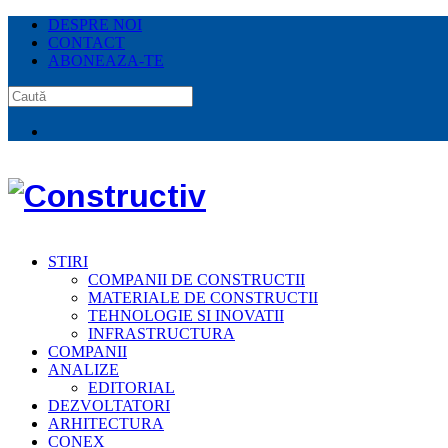
DESPRE NOI
CONTACT
ABONEAZA-TE
STIRI
COMPANII DE CONSTRUCTII
MATERIALE DE CONSTRUCTII
TEHNOLOGIE SI INOVATII
INFRASTRUCTURA
COMPANII
ANALIZE
EDITORIAL
DEZVOLTATORI
ARHITECTURA
CONEX