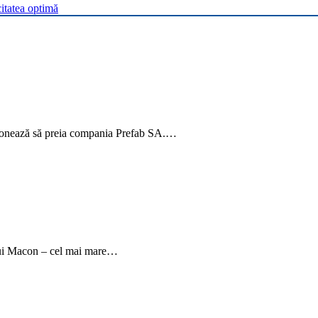
itatea optimă
nționează să preia compania Prefab SA.…
lui Macon – cel mai mare…