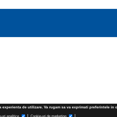
experienta de utilizare. Va rugam sa va exprimati preferintele in c
|
|
-uri analitice
Cookie-uri de marketing