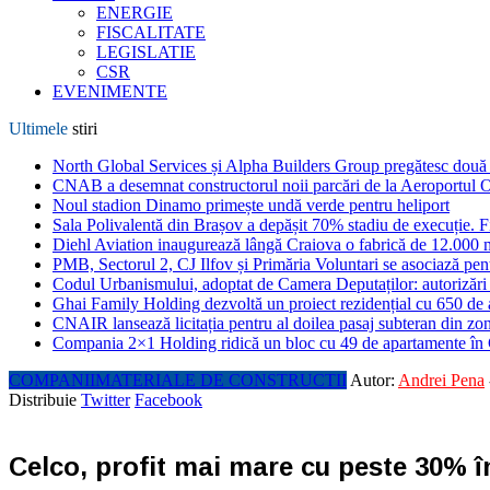
ENERGIE
FISCALITATE
LEGISLATIE
CSR
EVENIMENTE
Ultimele
stiri
North Global Services și Alpha Builders Group pregătesc două cl
CNAB a desemnat constructorul noii parcări de la Aeroportul 
Noul stadion Dinamo primește undă verde pentru heliport
Sala Polivalentă din Brașov a depășit 70% stadiu de execuție. F
Diehl Aviation inaugurează lângă Craiova o fabrică de 12.000 
PMB, Sectorul 2, CJ Ilfov și Primăria Voluntari se asociază pent
Codul Urbanismului, adoptat de Camera Deputaților: autorizări m
Ghai Family Holding dezvoltă un proiect rezidențial cu 650 de a
CNAIR lansează licitația pentru al doilea pasaj subteran din z
Compania 2×1 Holding ridică un bloc cu 49 de apartamente în
COMPANII
MATERIALE DE CONSTRUCTII
Autor:
Andrei Pena
Distribuie
Twitter
Facebook
Celco, profit mai mare cu peste 30% î