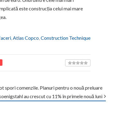
mplicată este construcția celui mai mare
gea.
faceri
,
Atlas Copco
,
Construction Technique
ot spori comenzile. Planuri pentru o nouă preluare
ukoenigstahl au crescut cu 11% în primele nouă luni