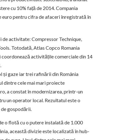
creștere cu 10% față de 2014. Compania
euro pentru cifra de afaceri înregistrată în
ii de activitate: Compressor Technique,
 Tools. Totodată, Atlas Copco Romania
i coordonează activitățile comerciale din 14
.
 și gaze iar trei rafinării din România
ul dintre cele mai mari proiecte
ro, a constat în modernizarea, printr-un
ru un operator local. Rezultatul este o
 de gospodării.
de o flotă cu o putere instalată de 1.000
ia, această divizie este localizată în hub-
lion de euro. Unul dintre cele mai mari