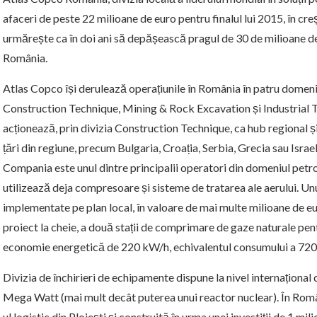
afaceri de peste 22 milioane de euro pentru finalul lui 2015, în 
urmărește ca în doi ani să depășească pragul de 30 de milioane de 
România.
Atlas Copco își derulează operațiunile în România în patru domen
Construction Technique, Mining & Rock Excavation și Industrial
acționează, prin divizia Construction Technique, ca hub regional ș
țări din regiune, precum Bulgaria, Croația, Serbia, Grecia sau Israel
Compania este unul dintre principalii operatori din domeniul petrol
utilizează deja compresoare și sisteme de tratarea ale aerului. Un
implementate pe plan local, în valoare de mai multe milioane de eu
proiect la cheie, a două stații de comprimare de gaze naturale pent
economie energetică de 220 kW/h, echivalentul consumului a 720
Divizia de închirieri de echipamente dispune la nivel internațional 
Mega Watt (mai mult decât puterea unui reactor nuclear). În Român
ul logistic din Ploiești și construită în urma unei investiții de 1 mi