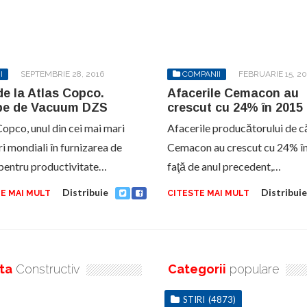
I
SEPTEMBRIE 28, 2016
COMPANII
FEBRUARIE 15, 20
e la Atlas Copco.
Afacerile Cemacon au
e de Vacuum DZS
crescut cu 24% în 2015
Copco, unul din cei mai mari
Afacerile producătorului de c
ri mondiali în furnizarea de
Cemacon au crescut cu 24% î
i pentru productivitate…
faţă de anul precedent,…
Distribuie
Distribuie
E MAI MULT
CITESTE MAI MULT
ta
Constructiv
Categorii
populare
STIRI
(4873)