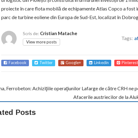
proiecte în care flota mobilă de echipamente Atlas Copco a fost i
parc de turbine eoliene din Europa de Sud-Est, localizat în Dobro
Cristian Matache
Scris de:
Tags:
a
View more posts
Facebook
Twitter
Google+
Linkedin
Pinterest
, Ferrobeton: Achiziţiile operaţiunilor Lafarge de către CRH ne p
Afacerile austriecilor de la Al
ated Posts