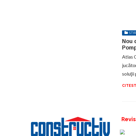
STIR
Nou d
Pomp
Atlas 
jucăto
soluţi
CITEST
Revis