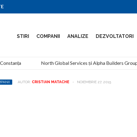
TE
STIRI
COMPANII
ANALIZE
DEZVOLTATORI
Constanța
North Global Services și Alpha Builders Group pr
PANII
AUTOR:
CRISTIAN MATACHE
-
NOIEMBRIE 27, 2015