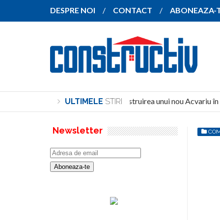
DESPRE NOI
CONTACT
ABONEAZA-
de peste 115 milioane de lei pentru construirea unui nou Acvariu în 
ULTIMELE
STIRI
Newsletter
COM