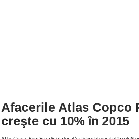
Afacerile Atlas Copco
creşte cu 10% în 2015
Atlas Copco România, divizia locală a liderului mondial în soluții 