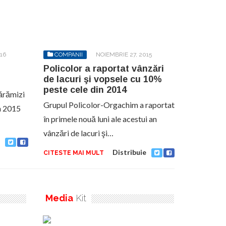
16
COMPANII
NOIEMBRIE 27, 2015
Policolor a raportat vânzări
de lacuri şi vopsele cu 10%
peste cele din 2014
ărămizi
Grupul Policolor-Orgachim a raportat
n 2015
în primele nouă luni ale acestui an
vânzări de lacuri şi…
Distribuie
CITESTE MAI MULT
Media
Kit