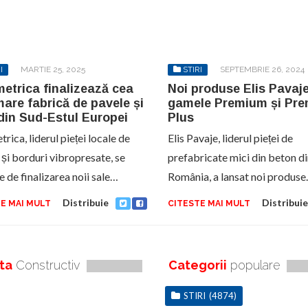
I
MARTIE 25, 2025
STIRI
SEPTEMBRIE 26, 2024
etrica finalizează cea
Noi produse Elis Pavaje
are fabrică de pavele și
gamele Premium și Pr
din Sud-Estul Europei
Plus
ica, liderul pieței locale de
Elis Pavaje, liderul pieței de
 și borduri vibropresate, se
prefabricate mici din beton d
e de finalizarea noii sale…
România, a lansat noi produs
Distribuie
Distribuie
E MAI MULT
CITESTE MAI MULT
ta
Constructiv
Categorii
populare
STIRI
(4874)