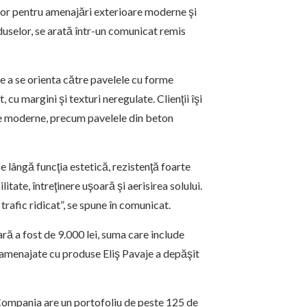
nilor pentru amenajări exterioare moderne şi
produselor, se arată într-un comunicat remis
e a se orienta către pavelele cu forme
 cu margini şi texturi neregulate. Clienţii îşi
ale moderne, precum pavelele din beton
 lângă funcţia estetică, rezistenţă foarte
litate, întreţinere uşoară şi aerisirea solului.
trafic ridicat”, se spune în comunicat.
ră a fost de 9.000 lei, suma care include
e amenajate cu produse Eliş Pavaje a depăşit
. Compania are un portofoliu de peste 125 de