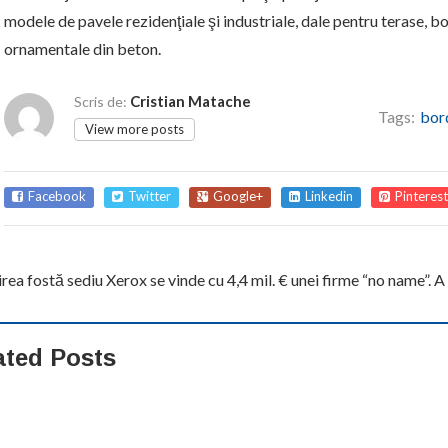
modele de pavele rezidenţiale şi industriale, dale pentru terase, bo
ornamentale din beton.
Cristian Matache
Scris de:
Tags:
bor
View more posts
Facebook
Twitter
Google+
Linkedin
Pinterest
rea fostă sediu Xerox se vinde cu 4,4 mil. € unei firme “no name”. A
ated Posts