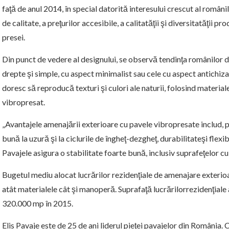
faţă de anul 2014, în special datorită interesului crescut al româ
de calitate, a preţurilor accesibile, a calitatăţii şi diversitatăţii 
presei.
Din punct de vedere al designului, se observă tendinţa românilor d
drepte şi simple, cu aspect minimalist sau cele cu aspect antichizat,
doresc să reproducă texturi şi culori ale naturii, folosind materi
vibropresat.
„Avantajele amenajării exterioare cu pavele vibropresate includ, pe
bună la uzură şi la ciclurile de îngheţ-dezgheţ, durabilitateşi flexibi
Pavajele asigura o stabilitate foarte bună, inclusiv suprafeţelor cu 
Bugetul mediu alocat lucrărilor rezidenţiale de amenajare exterioa
atât materialele cât şi manoperă. Suprafaţă lucrărilorrezidenţial
320.000 mp în 2015.
Elis Pavaje este de 25 de ani liderul pieţei pavajelor din România