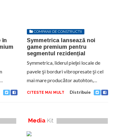
COMPANII DE CONSTRUCTII
SEPTEMBRIE 5, 2023
 în
Symmetrica lansează noi
emium
game premium pentru
segmentul rezidențial
Symmetrica, liderul pieţei locale de
in
pavele şi borduri vibropresate şi cel
e…
mai mare producător autohton,…
Distribuie
CITESTE MAI MULT
Media
Kit