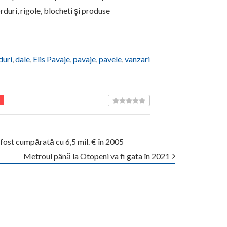
rduri, rigole, blocheti şi produse
duri
,
dale
,
Elis Pavaje
,
pavaje
,
pavele
,
vanzari
 fost cumpărată cu 6,5 mil. € în 2005
Metroul până la Otopeni va fi gata în 2021