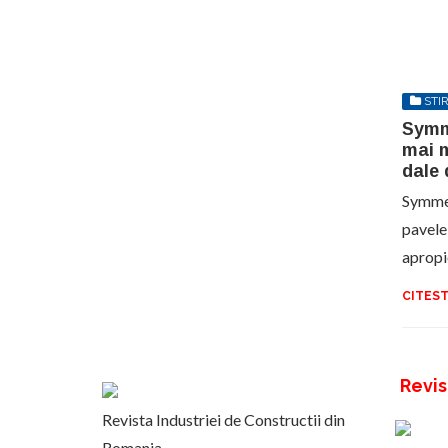
STIR
Symm
mai m
dale 
Symmetr
pavele
apropi
CITEST
Revis
Revista Industriei de Constructii din
Romania.