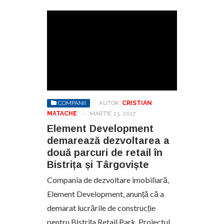
COMPANII
AUTOR:
CRISTIAN
MATACHE
-
MARTIE 23, 2017
Element Development
demarează dezvoltarea a
două parcuri de retail în
Bistrița și Târgoviște
Compania de dezvoltare imobiliară,
Element Development, anunță că a
demarat lucrările de construcție
pentru Bistrița Retail Park. Proiectul