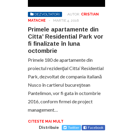
DEZVOLTATORI
AUTOR:
CRISTIAN
MATACHE
-
MARTIE 4, 2016
Primele apartamente din
Citta’ Residential Park vor
fi finalizate în luna
octombrie
Primele 180 de apartamente din
proiectul rezidenţial Citta’ Residential
Park, dezvoltat de compania italiană
Nusco în cartierul bucureştean
Pantelimon, vor fi gata în octombrie
2016, conform firmei de project
management…
CITESTE MAI MULT
Distribuie
Twitter
Facebook