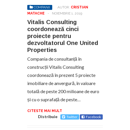
COMPANII
AUTOR:
CRISTIAN
MATACHE
-
NOIEMBRIE 1, 2019
Vitalis Consulting
coordonează cinci
proiecte pentru
dezvoltatorul One United
Properties
Compania de consultanță în
construcții Vitalis Consulting
coordonează în prezent 5 proiecte
imobiliare de anvergură, în valoare
totală de peste 200 milioane de euro
și cu o suprafață de peste…
CITESTE MAI MULT
Distribuie
Twitter
Facebook