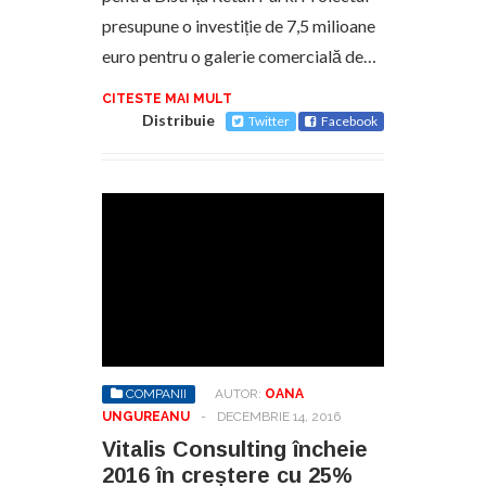
presupune o investiție de 7,5 milioane
euro pentru o galerie comercială de…
CITESTE MAI MULT
Distribuie
Twitter
Facebook
COMPANII
AUTOR:
OANA
UNGUREANU
-
DECEMBRIE 14, 2016
Vitalis Consulting încheie
2016 în creștere cu 25%