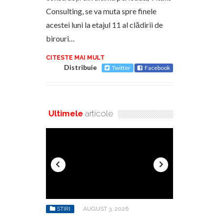
Consulting, se va muta spre finele
acestei luni la etajul 11 al clădirii de
birouri…
CITESTE MAI MULT
Distribuie
Twitter
Facebook
Ultimele
articole
6
STIRI
AUGUST 3, 2026
STIRI
AU