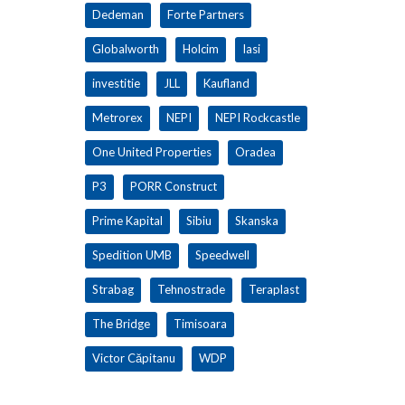
Dedeman
Forte Partners
Globalworth
Holcim
Iasi
investitie
JLL
Kaufland
Metrorex
NEPI
NEPI Rockcastle
One United Properties
Oradea
P3
PORR Construct
Prime Kapital
Sibiu
Skanska
Spedition UMB
Speedwell
Strabag
Tehnostrade
Teraplast
The Bridge
Timisoara
Victor Căpitanu
WDP