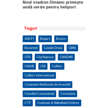
o primește
Noul stadion Dinamo primește
SANY pregă
eliport
undă verde pentru heliport
fabricii de
100.000 mp
Taguri
ANCPI
Bogart
Brasov
Bucuresti
Catalin Drula
CBRE
CFR
Cluj Napoca
CNADNR
CNAIR
CNI
Colliers
Colliers International
Compania Nationala de Investitii
Consiliul Concurentei
Constanta
CTP
Cushman & Wakefield Echinox