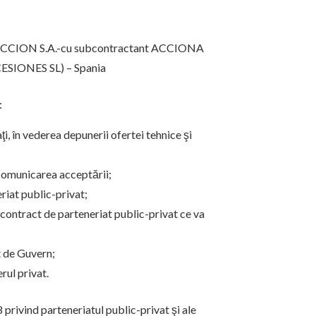
CION S.A.-cu subcontractant ACCIONA
SIONES SL) – Spania
:
ţi, în vederea depunerii ofertei tehnice şi
 comunicarea acceptării;
riat public-privat;
 contract de parteneriat public-privat ce va
t de Guvern;
rul privat.
privind parteneriatul public-privat şi ale