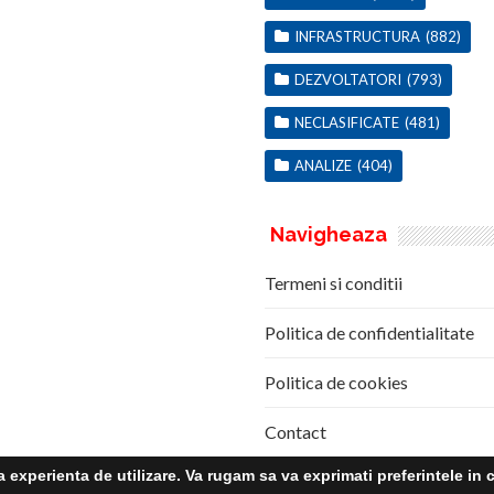
INFRASTRUCTURA
(882)
DEZVOLTATORI
(793)
NECLASIFICATE
(481)
ANALIZE
(404)
Navigheaza
Termeni si conditii
Politica de confidentialitate
Politica de cookies
Contact
experienta de utilizare. Va rugam sa va exprimati preferintele in c