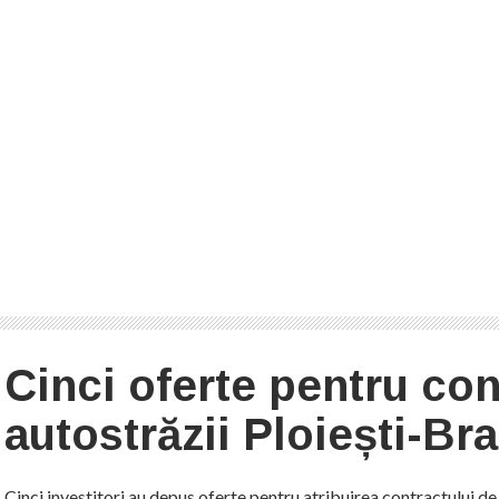
Cinci oferte pentru con
autostrăzii Ploiești-Br
Cinci investitori au depus oferte pentru atribuirea contractului de