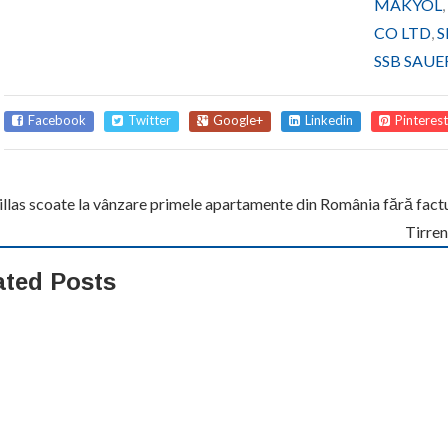
MAKYOL
,
CO LTD
,
S
SSB SAUE
Facebook
Twitter
Google+
Linkedin
Pinterest
llas scoate la vânzare primele apartamente din România fără factur
Tirren
ated Posts