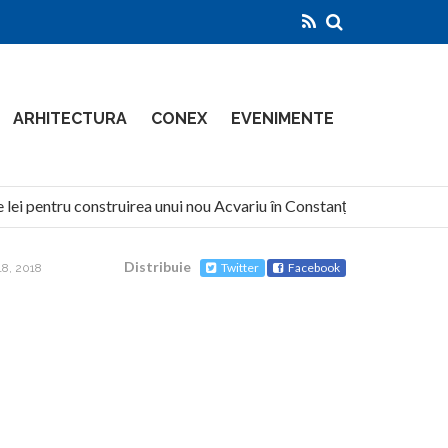
ARHITECTURA
CONEX
EVENIMENTE
ei pentru construirea unui nou Acvariu în Constanța
North 
Distribuie
Twitter
Facebook
8, 2018