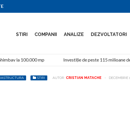
TE
STIRI
COMPANII
ANALIZE
DEZVOLTATORI
imbav la 100.000 mp
Investiție de peste 115 milioane de l
RASTRUCTURA
STIRI
AUTOR:
CRISTIAN MATACHE
-
DECEMBRIE 1