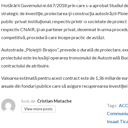
Hotărârii Guvernului nr.667/2018 prin care s-a aprobat Studiul d
strategic de investiţie, proiectarea şi construcţia autostrăzii Ploi
public-privat instituţional, respectiv printr-o societate de proiect
respectiv CNAIR, şi un partener privat, desemnat în urma proceduri
competitivă, procedură care începe practic de astăzi.
Autostrada „Ploieşti-Braşov”, prevede o durată de proiectare, exec
proiectului este inclusăşi operarea tronsonului de Autostradă Bucu
contractului de atribuire.
Valoarea estimată pentru acest contract este de 1,36 miliarde eur
anuale din fonduri publice care să asigure recuperearea investiţiei
Cristian Matache
Scris de:
Tags:
ACC
View more posts
Communiuc
Insaat Tic