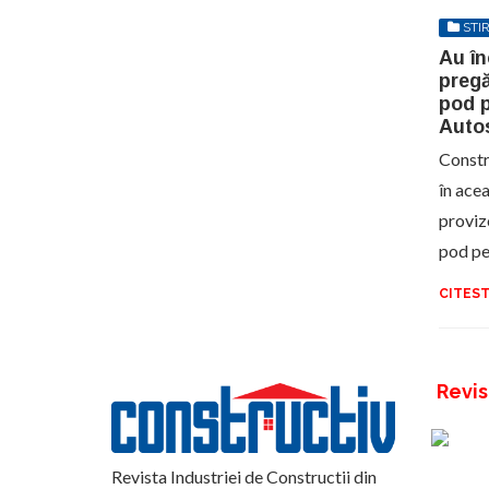
STIR
Au în
pregă
pod p
Auto
Constr
în acea
provizo
pod p
CITEST
Revis
Revista Industriei de Constructii din