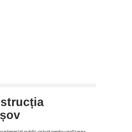
strucția
așov
 parteneriat public-privat pentru realizarea