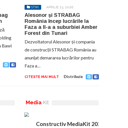
STIRI
APRILIE 23, 2026
abag
Alesonor și STRABAG
n
România încep lucrările la
Faza a II-a a suburbiei Amber
ază
Forest din Tunari
olding
Dezvoltatorul Alesonor și compania
a Bawi
de construcții STRABAG România au
anunțat demararea lucrărilor pentru
Faza a…
Distribuie
CITESTE MAI MULT
Media
Kit
Constructiv MediaKit 2020