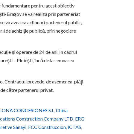
e fundamentare pentru acest obiectiv
eşti-Brașov se va realiza prin parteneriat
 ce va avea ca acţionari partenerul public,
i de achiziţie publică, prin negociere
uţie şi operare de 24 de ani. În cadrul
reşti – Ploieşti, încă de la semnarea
o. Contractul prevede, de asemenea, plăţi
 de către partenerul privat.
IONA CONCESIONES S.L
,
China
ations Construction Company LTD
,
ERG
aret ve Sanayi
,
FCC Construccion
,
ICTAS
,