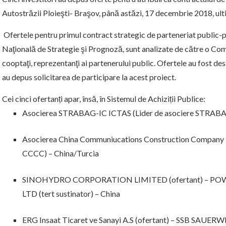
Autostrăzii Ploieşti- Braşov, până astăzi, 17 decembrie 2018, ulti
Ofertele pentru primul contract strategic de parteneriat public-
Naţională de Strategie şi Prognoză, sunt analizate de către o Comi
cooptaţi, reprezentanţi ai partenerului public. Ofertele au fost desc
au depus solicitarea de participare la acest proiect.
Cei cinci ofertanți apar, însă, în Sistemul de Achiziții Publice:
Asocierea STRABAG-IC ICTAS (Lider de asociere STRABAG
Asocierea China Communiucations Construction Company
CCCC) – China/Turcia
SINOHYDRO CORPORATION LIMITED (ofertant) – 
LTD (tert sustinator) – China
ERG Insaat Ticaret ve Sanayi A.S (ofertant) – SSB SAU