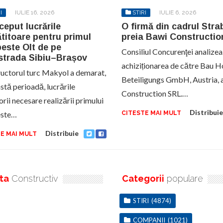
I
IULIE 16, 2026
STIRI
IULIE 6, 2026
ceput lucrările
O firmă din cadrul Str
titoare pentru primul
preia Bawi Constructio
este Olt de pe
Consiliul Concurenţei analize
strada Sibiu–Brașov
achiziționarea de către Bau H
uctorul turc Makyol a demarat,
Beteiligungs GmbH, Austria, 
stă perioadă, lucrările
Construction SRL.…
rii necesare realizării primului
Distribuie
este…
CITESTE MAI MULT
Distribuie
E MAI MULT
ta
Constructiv
Categorii
populare
STIRI
(4874)
COMPANII
(1021)