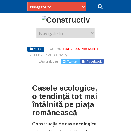
STIRI
AUTOR:
CRISTIAN MATACHE
-
FEBRUARIE 12, 2019
Distribuie
Twitter
Facebook
Casele ecologice,
o tendință tot mai
întâlnită pe piața
românească
Construcția de case ecologice