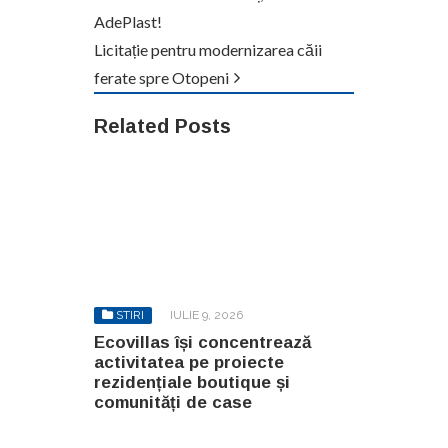
AdePlast!
Licitație pentru modernizarea căii
ferate spre Otopeni
Related Posts
STIRI
IULIE 9, 2026
Ecovillas își concentrează
activitatea pe proiecte
rezidențiale boutique și
comunități de case